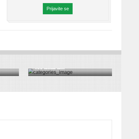
Prijavite se
KOLUMNA
vari
KOLUMNA: Šta će deca s
tol`kim k...