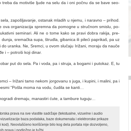
 tre­ba da mo­ti­vi­še lju­de na se­lu da i oni poč­nu da se ba­ve se­o­
j se­la, za­po­šlja­va­nje, osta­nak mla­dih u nje­mu, i na­rav­no – pri­hod.
da je ova or­ga­ni­za­ci­ja sprem­na da po­mog­ne u struč­nom smi­slu, po­
u­ka­tiv­ni se­mi­na­ri. Ali ne o to­me ka­ko se pra­vi do­bra ra­ki­ja, pre­
d du­nja, sre­mač­ka su­pa, štru­dla, gi­ba­ni­ca ili pi­le­ći pa­pri­kaš, pa uz
ci do uran­ka. Ne, Srem­ci, u ovom slu­ča­ju Iri­ža­ni, mo­ra­ju da na­u­če
 i – po­tro­ši ko­ji di­nar.
do­bar put do se­la. Pa i vo­da, pa i stru­ja, a bo­ga­mi i pu­to­kaz. E, tu
­ci – Iri­ža­ni ta­mo ne­kom jor­go­va­nu s ju­ga, i ku­pi­ni, i ma­li­ni, pa i
 pe­smi “Po­šla mo­ma na vo­du, ču­di­la se kan­ti…
no­gra­di dre­ma­ju, ma­na­sti­ri ću­te, a tam­bu­re tu­gu­ju…
rska prava na sve vlastite sadržaje (tekstualne, vizuelne i audio
 vizuelizacije baza podataka, baze dokumenata i elektronske prikaze
kod). Neovlašćeno korišćenje bilo kog dela portala nije dozvoljeno,
ih prava i podložno je tužbi.