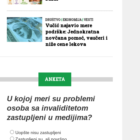
DRUŠTVO
|
EKONOMIJA
|
VESTI
Vučić najavio mere
podrške: Jednokratna
novčana pomoć, vaučeri i
niže cene lekova
ANKETA
U kojoj meri su problemi
osoba sa invaliditetom
zastupljeni u medijima?
Uopšte nisu zastupljeni
Zastupljeni su, ali površno