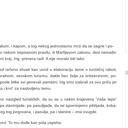
­kom, i ka­pom, a tog ne­kog jed­no­stav­no mr­zi da se sa­gne i po­
o ne­kom ne­pi­sa­nom pra­vi­lu, ili Mar­fi­je­vom za­ko­nu, de­si ne­ma­šti­
ni kraj. Irig, pri­me­ra ra­di. A ni­je mo­ra­lo bi­ti ta­ko.
e­če­no shva­ti kao uvod u ela­bo­ra­ci­ju te­me o tu­ri­sti­čoj ra­bo­ti,
l­nom, se­o­skom tu­ri­zmu, da­kle bez že­lje za kri­ti­zer­stvom, po­
 po­sle bit­ke svi ge­ne­ra­li pa­met­ni, Irig smo iza­bra­li za ovu pri­ču jer
i kr­vi“ za na­slo­vlje­nu te­mu.
o na­iz­gled tu­ri­stič­kih, da su se u ne­kim kra­je­vi­ma “na­še le­pe“
, pa sla­ni­ni­ja­de, pa pa­su­lji­ja­de, da ne spo­mi­nje­mo pih­ti­ja­de, ko­ba­
istog tog jor­go­va­na, i pa­su­lja, pa i sla­ni­ne – ima svu­gde.
 to pr­vi. To mu do­đe kao po­la uspe­ha.