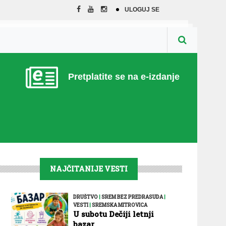
ULOGUJ SE
Pretplatite se na e-izdanje
NAJČITANIJE VESTI
DRUŠTVO
|
SREM BEZ PREDRASUDA
|
VESTI
|
SREMSKA MITROVICA
U subotu Dečiji letnji
bazar