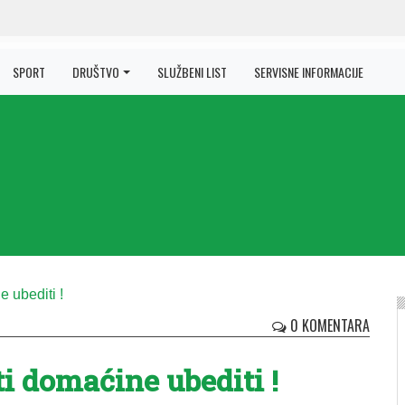
SPORT
DRUŠTVO
SLUŽBENI LIST
SERVISNE INFORMACIJE
0 KOMENTARA
ti do­ma­ći­ne ube­di­ti !