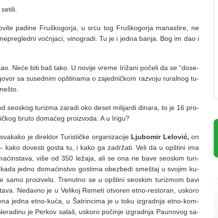
e­ti­li.
vi­te pa­di­ne Fru­ško­gor­ja, u sr­cu tog Fru­ško­gor­ja ma­na­sti­re, ne
­pre­gled­ni voć­nja­ci, vi­no­gra­di. Tu je i jed­na ba­nja. Bog im dao i
ao. Ne­će bi­ti baš ta­ko. U no­vi­je vre­me Iri­ža­ni po­če­li da se “do­se­
 ugo­vor sa su­sed­nim op­šti­na­ma o za­jed­nič­kom raz­vo­ju ru­ral­nog tu­
 ne­što.
od se­o­skog tu­ri­zma za­ra­di oko de­set mi­li­jar­di di­na­ra, to je 16 pro­
stič­kog bru­to do­ma­ćeg pro­iz­vo­da. A u Iri­gu?
a­ka­ko je di­rek­tor Tu­ri­stič­ke or­ga­ni­za­ci­je
Lju­bo­mir Le­lo­vić,
on
– ka­ko do­ve­sti go­sta tu, i ka­ko ga za­dr­ža­ti. Ve­li da u op­šti­ni ima
ma­ćin­sta­va, vi­še od 350 le­ža­ja, ali se ona ne ba­ve se­o­skim tu­ri­
 ka­da jed­no do­ma­ćin­stvo go­sti­ma obez­be­di sme­štaj u svo­jim ku­
e sa­mo pro­iz­ve­lo. Tre­nut­no se u op­šti­ni se­o­skim tu­ri­zmom ba­vi
sta­va. Ne­dav­no je u Ve­li­koj Re­me­ti otvo­ren et­no-re­sto­ran, usko­ro
re­na jed­na et­no-ku­ća, u Ša­trin­ci­ma je u to­ku iz­grad­nja et­no-kom­
­ra­di­nu je Per­kov sa­laš, usko­ro po­či­nje iz­grad­nja Pa­u­no­vog sa­