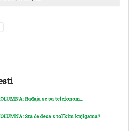
esti
OLUMNA: Rađaju se sa telefonom…
OLUMNA: Šta će deca s tol`kim knjigama?