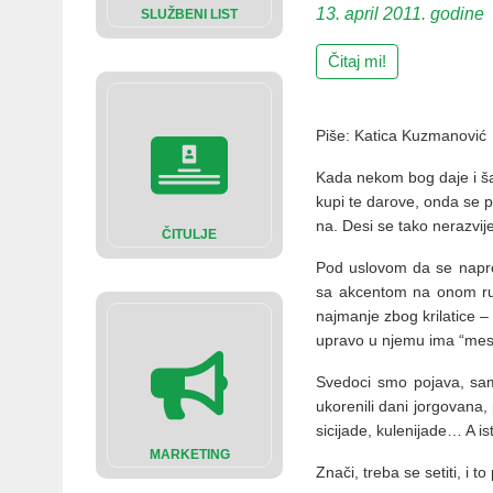
13. april 2011. godine
SLUŽBENI LIST
Čitaj mi!
Piše: Katica Kuzmanović
Ka­da ne­kom bog da­je i ša
ku­pi te da­ro­ve, on­da se p
na. De­si se ta­ko ne­raz­vi­je­
ČITULJE
Pod uslo­vom da se na­pred r
sa ak­cen­tom na onom ru­ra
naj­ma­nje zbog kri­la­ti­ce –
upra­vo u nje­mu ima “me­sa 
Sve­do­ci smo po­ja­va, sa­m
uko­re­ni­li da­ni jor­go­va­na
si­ci­ja­de, ku­le­ni­ja­de… A 
MARKETING
Zna­či, tre­ba se se­ti­ti, i