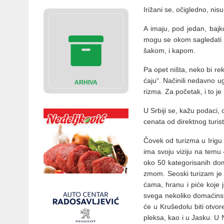
Iri­ža­ni se, oči­gled­no, ni­su s
A ima­ju, pod je­dan, baj­ko­
mo­gu se okom sa­gle­da­ti ne
ša­kom, i ka­pom.
Pa opet ni­šta, ne­ko bi re­k
ća­ju“. Na­či­ni­li ne­dav­no
ARHIVA
ri­zma. Za po­če­tak, i to je
U Sr­bi­ji se, ka­žu po­da­ci, 
ce­na­ta od di­rekt­nog tu­ri­
Čo­vek od tu­ri­zma u Iri­gu sv
ima svo­ju vi­zi­ju na te­mu 
oko 50 ka­te­go­ri­sa­nih do­
zmom. Se­o­ski tu­ri­zam je
ća­ma, hra­nu i pi­će ko­je j
sve­ga ne­ko­li­ko do­ma­ćin­
će u Kru­še­do­lu bi­ti otvo­
plek­sa, kao i u Ja­sku. U Ne