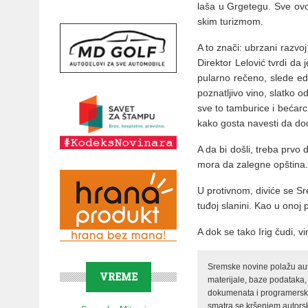
la­ša u Gr­ge­te­gu. Sve ovo
skim tu­ri­zmom.
A to zna­či: ubr­za­ni raz­vo
Di­rek­tor Le­lo­vić tvr­di 
pu­lar­no re­če­no, sle­de ed
po­zna­tlji­vo vi­no, slat­ko o
sve to tam­bu­ri­ce i be­ćar­
ka­ko go­sta na­ve­sti da do­đe
A da bi do­šli, tre­ba pr­vo 
mo­ra da za­leg­ne op­šti­na.
U pro­tiv­nom, di­vi­će se Srem
tu­đoj sla­ni­ni. Kao u onoj
A dok se ta­ko Irig ču­di, vi­
Sremske novine polažu auto
VREME
materijale, baze podataka,
dokumenata i programerski 
smatra se kršenjem autorsk