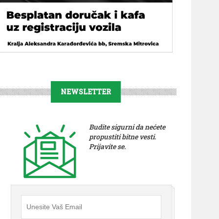
NEWSLETTER
Budite sigurni da nećete
propustiti bitne vesti.
Prijavite se.