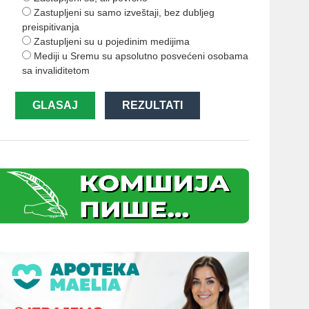
Zastupljeni su samo izveštaji, bez dubljeg
preispitivanja
Zastupljeni su u pojedinim medijima
Mediji u Sremu su apsolutno posvećeni osobama
sa invaliditetom
GLASAJ
REZULTATI