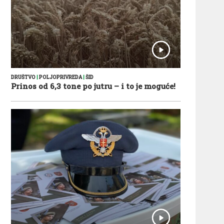
DRUŠTVO
|
POLJOPRIVREDA
|
ŠID
Prinos od 6,3 tone po jutru – i to je moguće!