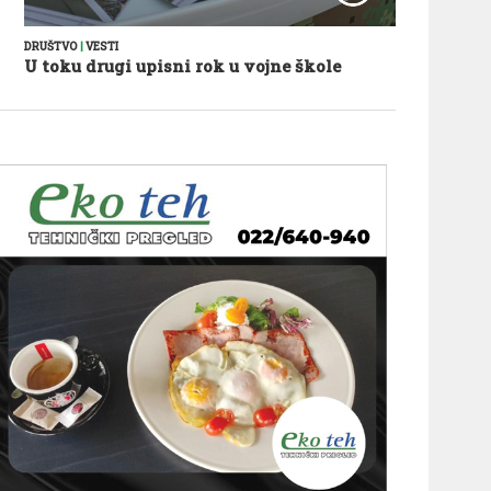
DRUŠTVO
|
VESTI
U toku drugi upisni rok u vojne škole