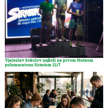
Vjačeslav Sokolov najbrži na prvom Noćnom
polumaratonu Sirmium 21/7