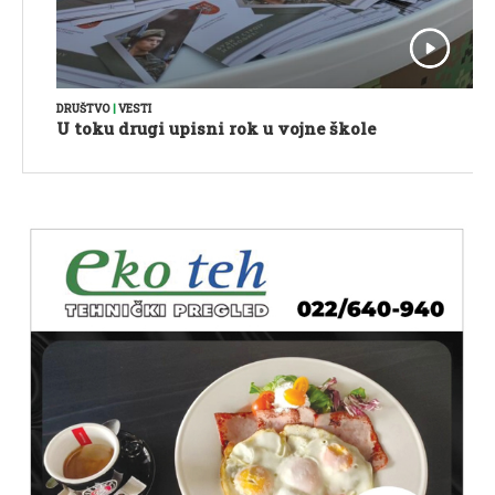
DRUŠTVO
|
VESTI
U toku drugi upisni rok u vojne škole