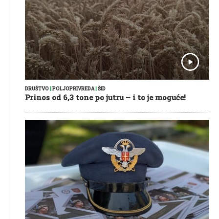
DRUŠTVO
|
POLJOPRIVREDA
|
ŠID
Prinos od 6,3 tone po jutru – i to je moguće!