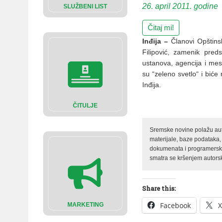
26. april 2011. godine
SLUŽBENI LIST
Čitaj mi!
Inđija –
Članovi Opštins
Filipović, zamenik pred
ustanova, agencija i mesn
su “zeleno svetlo“ i biće
Inđija.
ČITULJE
Sremske novine polažu auto
materijale, baze podataka,
dokumenata i programerski 
smatra se kršenjem autorsk
Share this:
Facebook
X
MARKETING