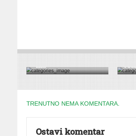
DRUŠTVO
|
KULTURA
|
VESTI
|
SREMSKA
MITROVICA
VESTI
Humanitarna predstava
Dire
“ Kr...
oduz
TRENUTNO NEMA KOMENTARA.
Ostavi komentar