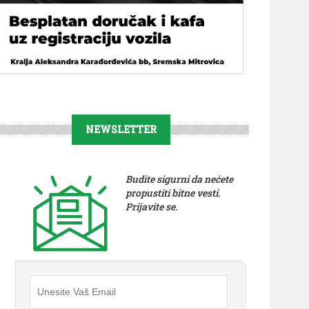
NEWSLETTER
Budite sigurni da nećete
propustiti bitne vesti.
Prijavite se.