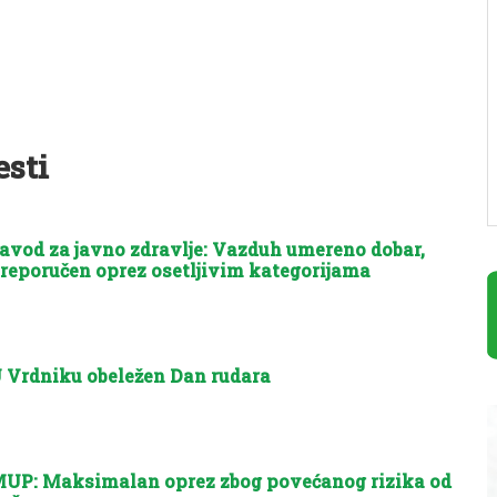
esti
avod za javno zdravlje: Vazduh umereno dobar,
reporučen oprez osetljivim kategorijama
 Vrdniku obeležen Dan rudara
UP: Maksimalan oprez zbog povećanog rizika od