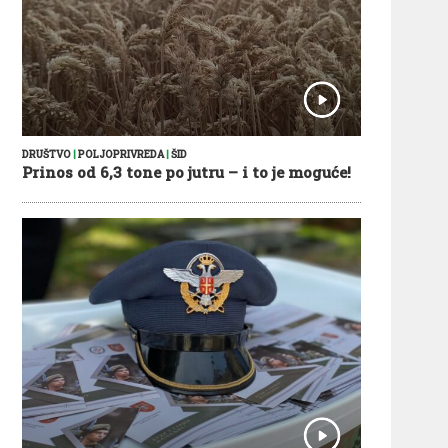
DRUŠTVO
|
POLJOPRIVREDA
|
ŠID
Prinos od 6,3 tone po jutru – i to je moguće!