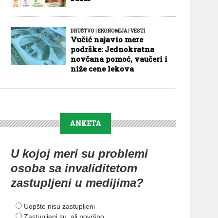
DRUŠTVO
|
EKONOMIJA
|
VESTI
Vučić najavio mere
podrške: Jednokratna
novčana pomoć, vaučeri i
niže cene lekova
ANKETA
U kojoj meri su problemi
osoba sa invaliditetom
zastupljeni u medijima?
Uopšte nisu zastupljeni
Zastupljeni su, ali površno