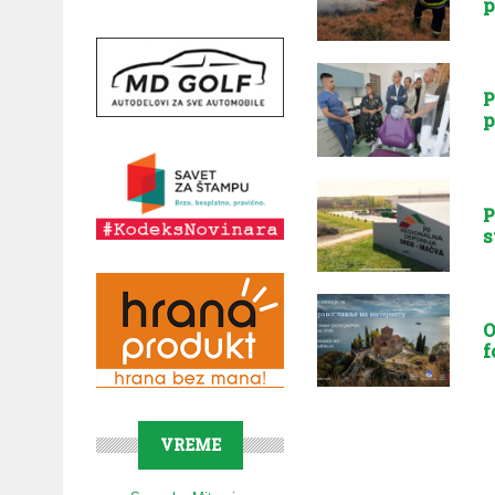
p
P
p
P
s
O
f
VREME