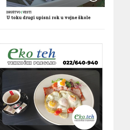
DRUŠTVO
|
VESTI
U toku drugi upisni rok u vojne škole