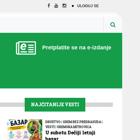
ULOGUJ SE
Pretplatite se na e-izdanje
NAJČITANIJE VESTI
DRUŠTVO
|
SREM BEZ PREDRASUDA
|
VESTI
|
SREMSKA MITROVICA
U subotu Dečiji letnji
bazar