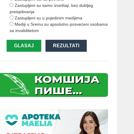
Zastupljeni su samo izveštaji, bez dubljeg
preispitivanja
Zastupljeni su u pojedinim medijima
Mediji u Sremu su apsolutno posvećeni osobama
sa invaliditetom
GLASAJ
REZULTATI