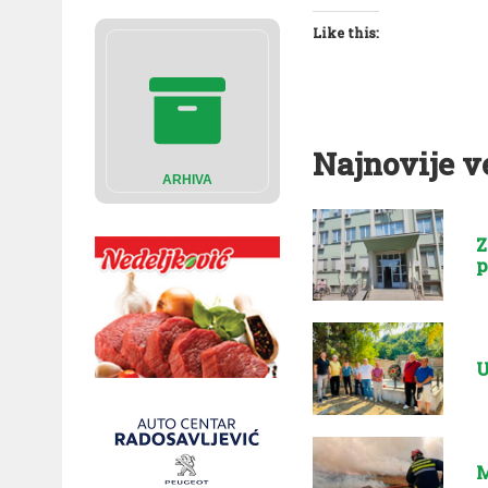
Like this:
Najnovije v
ARHIVA
Z
p
U
M