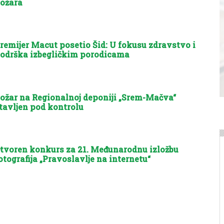
ožara
remijer Macut posetio Šid: U fokusu zdravstvo i
odrška izbegličkim porodicama
ožar na Regionalnoj deponiji „Srem-Mačva“
tavljen pod kontrolu
tvoren konkurs za 21. Međunarodnu izložbu
otografija „Pravoslavlje na internetu“