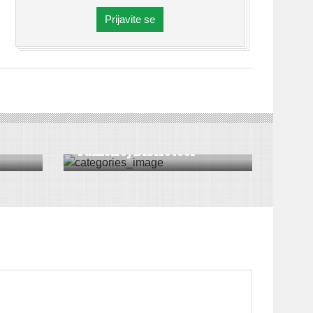
Prijavite se
VESTI
Književno veče u
rumskoj Biblioteci