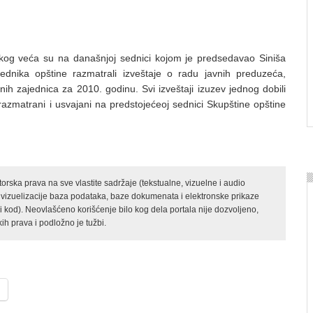
kog veća su na današnjoj sednici kojom je predsedavao Siniša
sednika opštine razmatrali izveštaje o radu javnih preduzeća,
ih zajednica za 2010. godinu. Svi izveštaji izuzev jednog dobili
 razmatrani i usvajani na predstojećeoj sednici Skupštine opštine
rska prava na sve vlastite sadržaje (tekstualne, vizuelne i audio
 vizuelizacije baza podataka, baze dokumenata i elektronske prikaze
kod). Neovlašćeno korišćenje bilo kog dela portala nije dozvoljeno,
ih prava i podložno je tužbi.