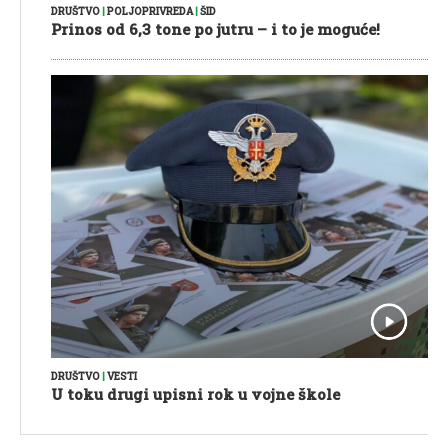
DRUŠTVO
|
POLJOPRIVREDA
|
ŠID
Prinos od 6,3 tone po jutru – i to je moguće!
DRUŠTVO
|
VESTI
U toku drugi upisni rok u vojne škole