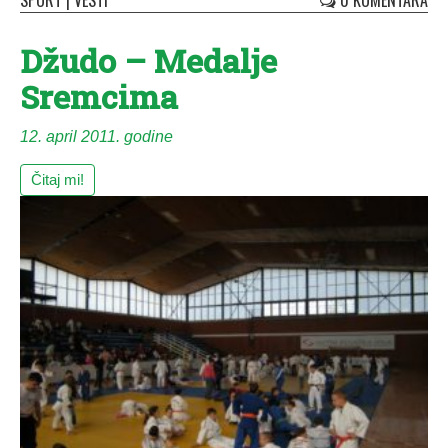
SPORT
|
VESTI
0 KOMENTARA
Džudo – Medalje
Sremcima
12. april 2011. godine
Čitaj mi!