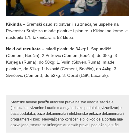
Kikinda
– Sremski džudisti ostvarili su značajne uspehe na
Prvenstvu Srbije za mlađe pionirke i pionire u Kikindi na kome je
nastupilo 178 takmičara iz 52 kluba.
Neki od rezultata
– mlađi pioniri do 34kg:1. Sapundžić
(Cement, Beočin), 2.Petrović (Cement,Beočin); do 38kg: 3.
Kurjega (Ruma); do 50kg: 1. Vulin (Sloven,Ruma); mlađe
pionirke, do 31kg: 1: Ivković (Cement, Beočin), do 44kg: 3.
Svirčević (Cement); do 52kg: 3. Obrat (LSK, Laćarak).
Sremske novine polažu autorska prava na sve vlastite sadržaje
(tekstualne, vizuelne i audio materijale, baze podataka, vizuelizacije
baza podataka, baze dokumenata i elektronske prikaze dokumenata i
programerski kod). Neovlašćeno korišćenje bilo kog dela portala nije
dozvoljeno, smatra se kršenjem autorskih prava i podložno je tužbi.