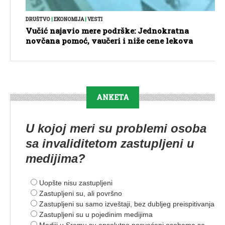
DRUŠTVO
|
EKONOMIJA
|
VESTI
Vučić najavio mere podrške: Jednokratna
novčana pomoć, vaučeri i niže cene lekova
ANKETA
U kojoj meri su problemi osoba
sa invaliditetom zastupljeni u
medijima?
Uopšte nisu zastupljeni
Zastupljeni su, ali površno
Zastupljeni su samo izveštaji, bez dubljeg preispitivanja
Zastupljeni su u pojedinim medijima
Mediji u Sremu su apsolutno posvećeni osobama sa