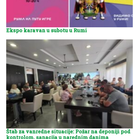
Ekspo karavan u subotu u Rumi
Štab za vanredne situacije: Požar na deponiji pod
kontrolom, sanacija u narednim danima