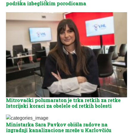
podrška izbegličkim porodicama
Mitrovački polumaraton je trka retkih za retke
Istorijski koraci za obelele od retkih bolesti
Ministarka Sara Pavkov obišla radove na
izgradnji kanalizacione mreže u Karlovčiću