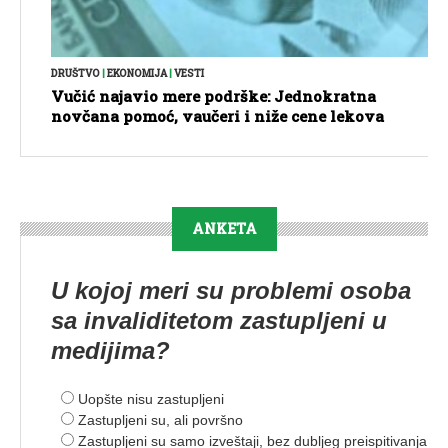
DRUŠTVO
|
EKONOMIJA
|
VESTI
Vučić najavio mere podrške: Jednokratna
novčana pomoć, vaučeri i niže cene lekova
ANKETA
U kojoj meri su problemi osoba
sa invaliditetom zastupljeni u
medijima?
Uopšte nisu zastupljeni
Zastupljeni su, ali površno
Zastupljeni su samo izveštaji, bez dubljeg preispitivanja