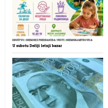
DRUŠTVO
|
SREM BEZ PREDRASUDA
|
VESTI
|
SREMSKA MITROVICA
U subotu Dečiji letnji bazar