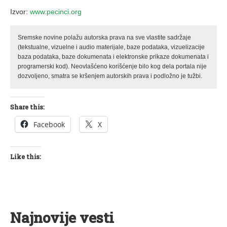
Izvor:
www.pecinci.org
Sremske novine polažu autorska prava na sve vlastite sadržaje
(tekstualne, vizuelne i audio materijale, baze podataka, vizuelizacije
baza podataka, baze dokumenata i elektronske prikaze dokumenata i
programerski kod). Neovlašćeno korišćenje bilo kog dela portala nije
dozvoljeno, smatra se kršenjem autorskih prava i podložno je tužbi.
Share this:
Facebook
X
Like this:
Najnovije vesti