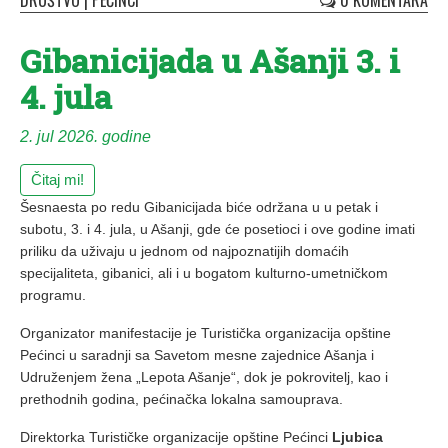
DRUŠTVO
|
PEĆINCI
0 KOMENTARA
Gibanicijada u Ašanji 3. i
4. jula
2. jul 2026. godine
Čitaj mi!
Šesnaesta po redu Gibanicijada biće održana u u petak i
subotu, 3. i 4. jula, u Ašanji, gde će posetioci i ove godine imati
priliku da uživaju u jednom od najpoznatijih domaćih
specijaliteta, gibanici, ali i u bogatom kulturno-umetničkom
programu.
Organizator manifestacije je Turistička organizacija opštine
Pećinci u saradnji sa Savetom mesne zajednice Ašanja i
Udruženjem žena „Lepota Ašanje“, dok je pokrovitelj, kao i
prethodnih godina, pećinačka lokalna samouprava.
Direktorka Turističke organizacije opštine Pećinci
Ljubica