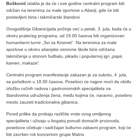
Bošković
istakla je da će i ove godine centralni program biti
održan na terenima za male sportove u Ašanji, gde će biti
postavljeni bina i takmičarski štandovi.
Ovogodišnja Gibanicijada počinje već u petak, 3. jula, kada će u
okviru pratećeg programa, od 19.00 časova biti organizovan
humanitarni turnir „Svi za Kosmet“. Na terenima za male
sportove u okviru ašanjske osnovne škole biće održana
takmičenja u stonom fudbalu, pikadu i popularnoj igri „papir,
kamen, makaze“.
Centralni program manifestacije zakazan je za subotu, 4. jula,
sa početkom u 18.00 časova. Posetioci će najpre moći da obiđu
izložbu ručnih radova i gastronomskih specijaliteta na
štandovima udruženja žena, među kojima će, naravno, posebno
mesto zauzeti tradicionalna gibanica.
Pored prilike da probaju različite vrste ovog omiljenog
specijaliteta i uživaju u bogatoj ponudi domaćih proizvoda,
posetioce očekuje i sadržajan kulturno-zabavni program, koji će
biti završen rok koncertom grupe Matrix.