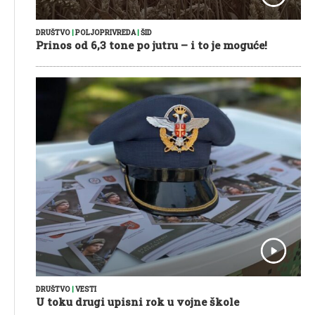
DRUŠTVO
|
POLJOPRIVREDA
|
ŠID
Prinos od 6,3 tone po jutru – i to je moguće!
DRUŠTVO
|
VESTI
U toku drugi upisni rok u vojne škole