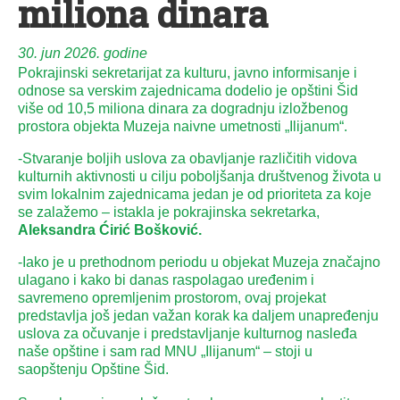
miliona dinara
30. jun 2026. godine
Pokrajinski sekretarijat za kulturu, javno informisanje i
odnose sa verskim zajednicama dodelio je opštini Šid
više od 10,5 miliona dinara za dogradnju izložbenog
prostora objekta Muzeja naivne umetnosti „Ilijanum“.
-Stvaranje boljih uslova za obavljanje različitih vidova
kulturnih aktivnosti u cilju poboljšanja društvenog života u
svim lokalnim zajednicama jedan je od prioriteta za koje
se zalažemo – istakla je pokrajinska sekretarka,
Aleksandra Ćirić Bošković.
-Iako je u prethodnom periodu u objekat Muzeja značajno
ulagano i kako bi danas raspolagao uređenim i
savremeno opremljenim prostorom, ovaj projekat
predstavlja još jedan važan korak ka daljem unapređenju
uslova za očuvanje i predstavljanje kulturnog nasleđa
naše opštine i sam rad MNU „Ilijanum“ – stoji u
saopštenju Opštine Šid.