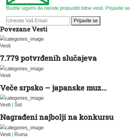
Budite sigurni da nećete propustiti bitne vesti. Prijavite se.
Prijavite se
Povezane Vesti
Vesti
7.779 potvrđenih slučajeva
Vesti
Veče srpsko – japanske muz...
Vesti
|
Šid
Nagrađeni najbolji na konkursu
Vesti
|
Ruma