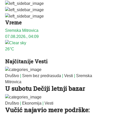
Vreme
Sremska Mitrovica
07.08.2026., 04:09
26°C
Najčitanije Vesti
Društvo
|
Srem bez predrasuda
|
Vesti
|
Sremska
Mitrovica
U subotu Dečiji letnji bazar
Društvo
|
Ekonomija
|
Vesti
Vučić najavio mere podrške: