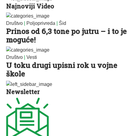
Najnoviji Video
Društvo
|
Poljoprivreda
|
Šid
Prinos od 6,3 tone po jutru – i to je
moguće!
Društvo
|
Vesti
U toku drugi upisni rok u vojne
škole
Newsletter