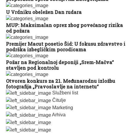
U Vrdniku obeležen Dan rudara
MUP: Maksimalan oprez zbog povećanog rizika
od požara
Premijer Macut posetio Šid: U fokusu zdravstvo i
podrška izbegličkim porodicama
Požar na Regionalnoj deponiji „Srem-Mačva“
stavljen pod kontrolu
Otvoren konkurs za 21. Međunarodnu izložbu
fotografija „Pravoslavlje na internetu“
Službeni list
Čitulje
Marketing
Arhiva