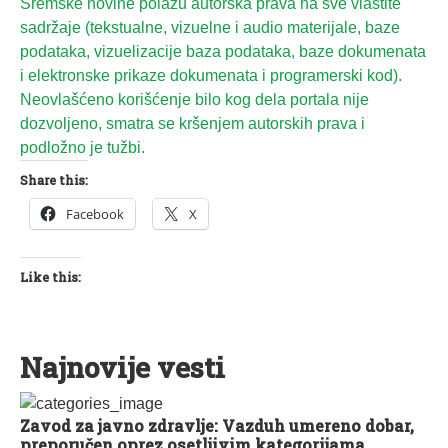
Sremske novine polažu autorska prava na sve vlastite
sadržaje (tekstualne, vizuelne i audio materijale, baze
podataka, vizuelizacije baza podataka, baze dokumenata
i elektronske prikaze dokumenata i programerski kod).
Neovlašćeno korišćenje bilo kog dela portala nije
dozvoljeno, smatra se kršenjem autorskih prava i
podložno je tužbi.
Share this:
Facebook
X
Like this:
Najnovije vesti
Zavod za javno zdravlje: Vazduh umereno dobar,
preporučen oprez osetljivim kategorijama