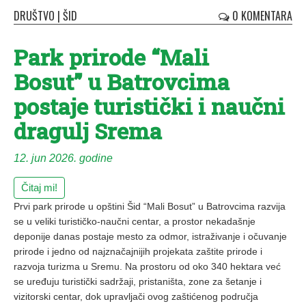
DRUŠTVO
|
ŠID
0 KOMENTARA
Park prirode “Mali
Bosut” u Batrovcima
postaje turistički i naučni
dragulj Srema
12. jun 2026. godine
Čitaj mi!
Prvi park prirode u opštini Šid “Mali Bosut” u Batrovcima razvija
se u veliki turističko-naučni centar, a prostor nekadašnje
deponije danas postaje mesto za odmor, istraživanje i očuvanje
prirode i jedno od najznačajnijih projekata zaštite prirode i
razvoja turizma u Sremu. Na prostoru od oko 340 hektara već
se uređuju turistički sadržaji, pristaništa, zone za šetanje i
vizitorski centar, dok upravljači ovog zaštićenog područja