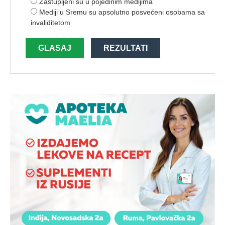
Zastupljeni su u pojedinim medijima
Mediji u Sremu su apsolutno posvećeni osobama sa
invaliditetom
GLASAJ
REZULTATI