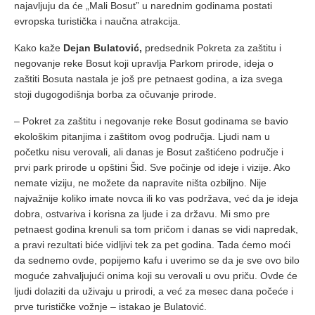
najavljuju da će „Mali Bosut” u narednim godinama postati
evropska turistička i naučna atrakcija.
Kako kaže
Dejan Bulatović,
predsednik Pokreta za zaštitu i
negovanje reke Bosut koji upravlja Parkom prirode, ideja o
zaštiti Bosuta nastala je još pre petnaest godina, a iza svega
stoji dugogodišnja borba za očuvanje prirode.
– Pokret za zaštitu i negovanje reke Bosut godinama se bavio
ekološkim pitanjima i zaštitom ovog područja. Ljudi nam u
početku nisu verovali, ali danas je Bosut zaštićeno područje i
prvi park prirode u opštini Šid. Sve počinje od ideje i vizije. Ako
nemate viziju, ne možete da napravite ništa ozbiljno. Nije
najvažnije koliko imate novca ili ko vas podržava, već da je ideja
dobra, ostvariva i korisna za ljude i za državu. Mi smo pre
petnaest godina krenuli sa tom pričom i danas se vidi napredak,
a pravi rezultati biće vidljivi tek za pet godina. Tada ćemo moći
da sednemo ovde, popijemo kafu i uverimo se da je sve ovo bilo
moguće zahvaljujući onima koji su verovali u ovu priču. Ovde će
ljudi dolaziti da uživaju u prirodi, a već za mesec dana počeće i
prve turističke vožnje – istakao je Bulatović.