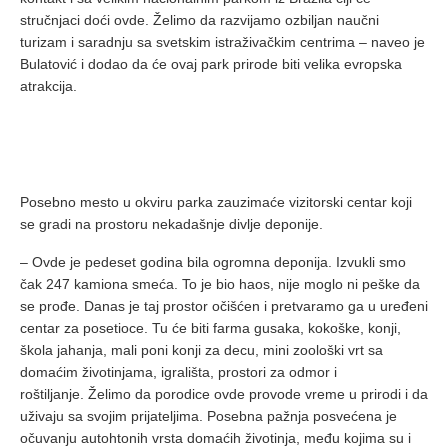
stručnjaci doći ovde. Želimo da razvijamo ozbiljan naučni
turizam i saradnju sa svetskim istraživačkim centrima – naveo je
Bulatović i dodao da će ovaj park prirode biti velika evropska
atrakcija.
Posebno mesto u okviru parka zauzimaće vizitorski centar koji
se gradi na prostoru nekadašnje divlje deponije.
– Ovde je pedeset godina bila ogromna deponija. Izvukli smo
čak 247 kamiona smeća. To je bio haos, nije moglo ni peške da
se prođe. Danas je taj prostor očišćen i pretvaramo ga u uređeni
centar za posetioce. Tu će biti farma gusaka, kokoške, konji,
škola jahanja, mali poni konji za decu, mini zoološki vrt sa
domaćim životinjama, igrališta, prostori za odmor i
roštiljanje. Želimo da porodice ovde provode vreme u prirodi i da
uživaju sa svojim prijateljima. Posebna pažnja posvećena je
očuvanju autohtonih vrsta domaćih životinja, među kojima su i