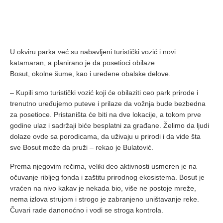
U okviru parka već su nabavljeni turistički vozić i novi
katamaran, a planirano je da posetioci obilaze
Bosut, okolne šume, kao i uređene obalske delove.
– Kupili smo turistički vozić koji će obilaziti ceo park prirode i
trenutno uređujemo puteve i prilaze da vožnja bude bezbedna
za posetioce. Pristaništa će biti na dve lokacije, a tokom prve
godine ulaz i sadržaji biće besplatni za građane. Želimo da ljudi
dolaze ovde sa porodicama, da uživaju u prirodi i da vide šta
sve Bosut može da pruži – rekao je Bulatović.
Prema njegovim rečima, veliki deo aktivnosti usmeren je na
očuvanje ribljeg fonda i zaštitu prirodnog ekosistema. Bosut je
vraćen na nivo kakav je nekada bio, više ne postoje mreže,
nema izlova strujom i strogo je zabranjeno uništavanje reke.
Čuvari rade danonoćno i vodi se stroga kontrola.