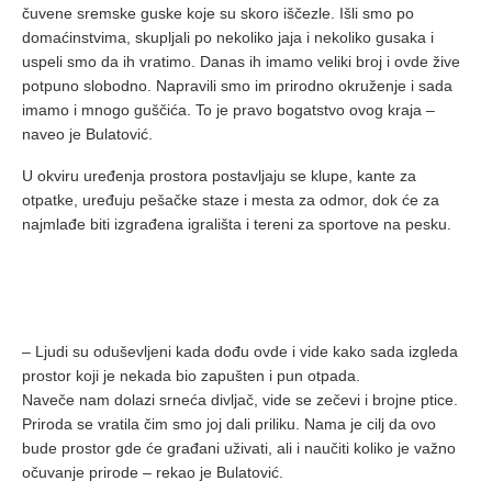
čuvene sremske guske koje su skoro iščezle. Išli smo po
domaćinstvima, skupljali po nekoliko jaja i nekoliko gusaka i
uspeli smo da ih vratimo. Danas ih imamo veliki broj i ovde žive
potpuno slobodno. Napravili smo im prirodno okruženje i sada
imamo i mnogo guščića. To je pravo bogatstvo ovog kraja –
naveo je Bulatović.
U okviru uređenja prostora postavljaju se klupe, kante za
otpatke, uređuju pešačke staze i mesta za odmor, dok će za
najmlađe biti izgrađena igrališta i tereni za sportove na pesku.
– Ljudi su oduševljeni kada dođu ovde i vide kako sada izgleda
prostor koji je nekada bio zapušten i pun otpada.
Naveče nam dolazi srneća divljač, vide se zečevi i brojne ptice.
Priroda se vratila čim smo joj dali priliku. Nama je cilj da ovo
bude prostor gde će građani uživati, ali i naučiti koliko je važno
očuvanje prirode – rekao je Bulatović.