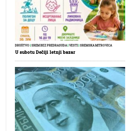
DRUŠTVO
|
SREM BEZ PREDRASUDA
|
VESTI
|
SREMSKA MITROVICA
U subotu Dečiji letnji bazar