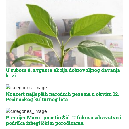
U subotu 8. avgusta akcija dobrovoljnog davanja
krvi
Koncert najlepših narodnih pesama u okviru 12.
Pećinačkog kulturnog leta
Premijer Macut posetio Šid: U fokusu zdravstvo i
podrška izbegličkim porodicama