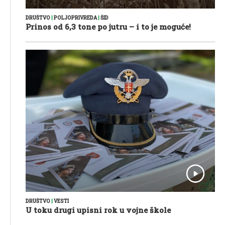
DRUŠTVO
|
POLJOPRIVREDA
|
ŠID
Prinos od 6,3 tone po jutru – i to je moguće!
DRUŠTVO
|
VESTI
U toku drugi upisni rok u vojne škole