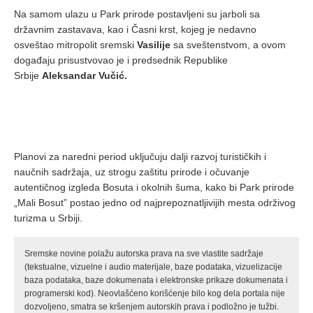
Na samom ulazu u Park prirode postavljeni su jarboli sa
državnim zastavava, kao i Časni krst, kojeg je nedavno
osveštao mitropolit sremski
Vasilije
sa sveštenstvom, a ovom
događaju prisustvovao je i predsednik Republike
Srbije
Aleksandar Vučić.
Planovi za naredni period uključuju dalji razvoj turističkih i
naučnih sadržaja, uz strogu zaštitu prirode i očuvanje
autentičnog izgleda Bosuta i okolnih šuma, kako bi Park prirode
„Mali Bosut” postao jedno od najprepoznatljivijih mesta održivog
turizma u Srbiji.
Sremske novine polažu autorska prava na sve vlastite sadržaje
(tekstualne, vizuelne i audio materijale, baze podataka, vizuelizacije
baza podataka, baze dokumenata i elektronske prikaze dokumenata i
programerski kod). Neovlašćeno korišćenje bilo kog dela portala nije
dozvoljeno, smatra se kršenjem autorskih prava i podložno je tužbi.