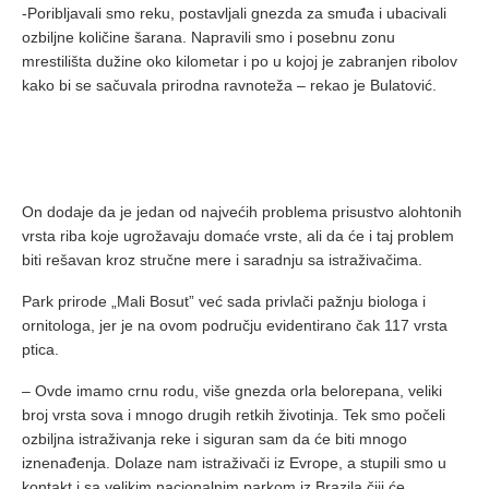
-Poribljavali smo reku, postavljali gnezda za smuđa i ubacivali
ozbiljne količine šarana. Napravili smo i posebnu zonu
mrestilišta dužine oko kilometar i po u kojoj je zabranjen ribolov
kako bi se sačuvala prirodna ravnoteža – rekao je Bulatović.
On dodaje da je jedan od najvećih problema prisustvo alohtonih
vrsta riba koje ugrožavaju domaće vrste, ali da će i taj problem
biti rešavan kroz stručne mere i saradnju sa istraživačima.
Park prirode „Mali Bosut” već sada privlači pažnju biologa i
ornitologa, jer je na ovom području evidentirano čak 117 vrsta
ptica.
– Ovde imamo crnu rodu, više gnezda orla belorepana, veliki
broj vrsta sova i mnogo drugih retkih životinja. Tek smo počeli
ozbiljna istraživanja reke i siguran sam da će biti mnogo
iznenađenja. Dolaze nam istraživači iz Evrope, a stupili smo u
kontakt i sa velikim nacionalnim parkom iz Brazila čiji će