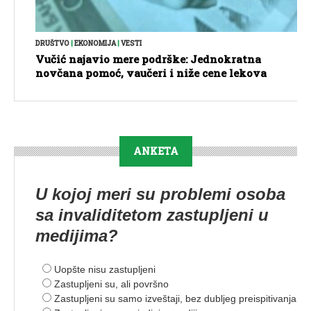
DRUŠTVO
|
EKONOMIJA
|
VESTI
Vučić najavio mere podrške: Jednokratna
novčana pomoć, vaučeri i niže cene lekova
ANKETA
U kojoj meri su problemi osoba
sa invaliditetom zastupljeni u
medijima?
Uopšte nisu zastupljeni
Zastupljeni su, ali površno
Zastupljeni su samo izveštaji, bez dubljeg preispitivanja