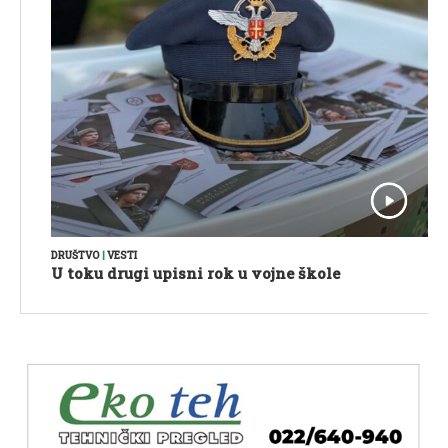
DRUŠTVO
|
VESTI
U toku drugi upisni rok u vojne škole