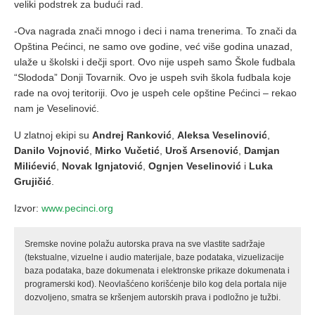
veliki podstrek za budući rad.
-Ova nagrada znači mnogo i deci i nama trenerima. To znači da
Opština Pećinci, ne samo ove godine, već više godina unazad,
ulaže u školski i dečji sport. Ovo nije uspeh samo Škole fudbala
“Slododa” Donji Tovarnik. Ovo je uspeh svih škola fudbala koje
rade na ovoj teritoriji. Ovo je uspeh cele opštine Pećinci – rekao
nam je Veselinović.
U zlatnoj ekipi su
Andrej Ranković
,
Aleksa Veselinović
,
Danilo Vojnović
,
Mirko Vučetić
,
Uroš Arsenović
,
Damjan
Milićević
,
Novak Ignjatović
,
Ognjen Veselinović
i
Luka
Grujičić
.
Izvor:
www.pecinci.org
Sremske novine polažu autorska prava na sve vlastite sadržaje
(tekstualne, vizuelne i audio materijale, baze podataka, vizuelizacije
baza podataka, baze dokumenata i elektronske prikaze dokumenata i
programerski kod). Neovlašćeno korišćenje bilo kog dela portala nije
dozvoljeno, smatra se kršenjem autorskih prava i podložno je tužbi.