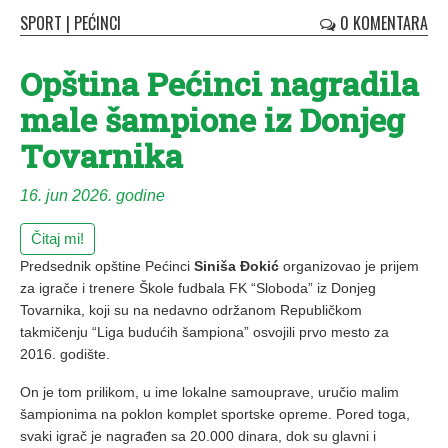
SPORT
|
PEĆINCI
0 KOMENTARA
Opština Pećinci nagradila
male šampione iz Donjeg
Tovarnika
16. jun 2026. godine
Čitaj mi!
Predsednik opštine Pećinci
Siniša Đokić
organizovao je prijem
za igrače i trenere Škole fudbala FK “Sloboda” iz Donjeg
Tovarnika, koji su na nedavno održanom Republičkom
takmičenju “Liga budućih šampiona” osvojili prvo mesto za
2016. godište.
On je tom prilikom, u ime lokalne samouprave, uručio malim
šampionima na poklon komplet sportske opreme. Pored toga,
svaki igrač je nagrađen sa 20.000 dinara, dok su glavni i