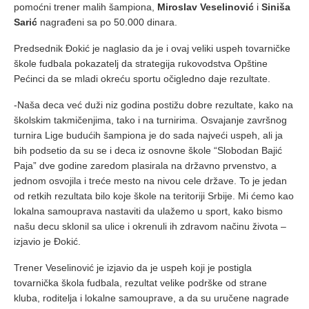
pomoćni trener malih šampiona,
Miroslav Veselinović
i
Siniša
Sarić
nagrađeni sa po 50.000 dinara.
Predsednik Đokić je naglasio da je i ovaj veliki uspeh tovarničke
škole fudbala pokazatelj da strategija rukovodstva Opštine
Pećinci da se mladi okreću sportu očigledno daje rezultate.
-Naša deca već duži niz godina postižu dobre rezultate, kako na
školskim takmičenjima, tako i na turnirima. Osvajanje završnog
turnira Lige budućih šampiona je do sada najveći uspeh, ali ja
bih podsetio da su se i deca iz osnovne škole “Slobodan Bajić
Paja” dve godine zaredom plasirala na državno prvenstvo, a
jednom osvojila i treće mesto na nivou cele države. To je jedan
od retkih rezultata bilo koje škole na teritoriji Srbije. Mi ćemo kao
lokalna samouprava nastaviti da ulažemo u sport, kako bismo
našu decu sklonil sa ulice i okrenuli ih zdravom načinu života –
izjavio je Đokić.
Trener Veselinović je izjavio da je uspeh koji je postigla
tovarnička škola fudbala, rezultat velike podrške od strane
kluba, roditelja i lokalne samouprave, a da su uručene nagrade