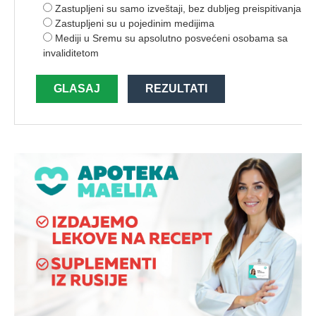
Zastupljeni su samo izveštaji, bez dubljeg preispitivanja
Zastupljeni su u pojedinim medijima
Mediji u Sremu su apsolutno posvećeni osobama sa
invaliditetom
GLASAJ
REZULTATI