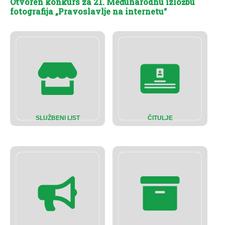
Otvoren konkurs za 21. Međunarodnu izložbu
fotografija „Pravoslavlje na internetu“
SLUŽBENI LIST
ČITULJE