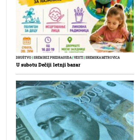
DRUŠTVO
|
SREM BEZ PREDRASUDA
|
VESTI
|
SREMSKA MITROVICA
U subotu Dečiji letnji bazar