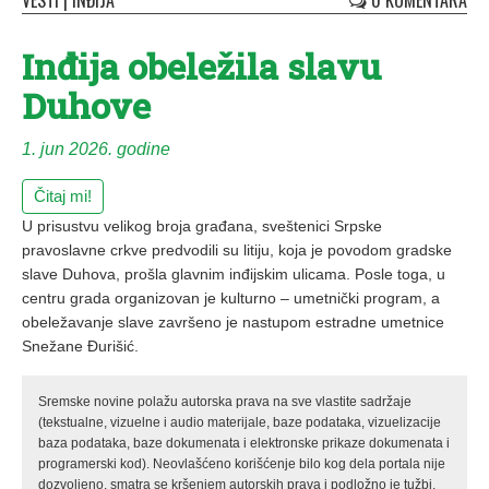
VESTI
|
INĐIJA
0 KOMENTARA
Inđija obeležila slavu
Duhove
1. jun 2026. godine
Čitaj mi!
U prisustvu velikog broja građana, sveštenici Srpske
pravoslavne crkve predvodili su litiju, koja je povodom gradske
slave Duhova, prošla glavnim inđijskim ulicama. Posle toga, u
centru grada organizovan je kulturno – umetnički program, a
obeležavanje slave završeno je nastupom estradne umetnice
Snežane Đurišić.
Sremske novine polažu autorska prava na sve vlastite sadržaje
(tekstualne, vizuelne i audio materijale, baze podataka, vizuelizacije
baza podataka, baze dokumenata i elektronske prikaze dokumenata i
programerski kod). Neovlašćeno korišćenje bilo kog dela portala nije
dozvoljeno, smatra se kršenjem autorskih prava i podložno je tužbi.