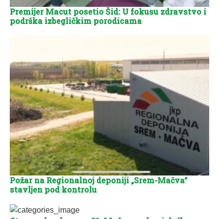
Premijer Macut posetio Šid: U fokusu zdravstvo i
podrška izbegličkim porodicama
Požar na Regionalnoj deponiji „Srem-Mačva“
stavljen pod kontrolu