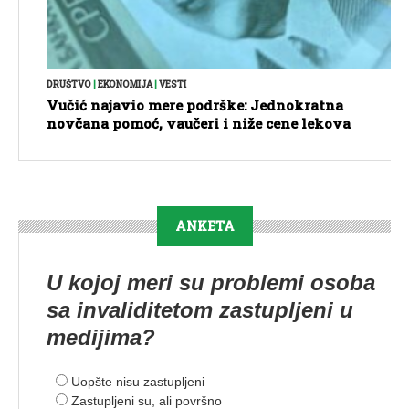
DRUŠTVO
|
EKONOMIJA
|
VESTI
Vučić najavio mere podrške: Jednokratna
novčana pomoć, vaučeri i niže cene lekova
ANKETA
U kojoj meri su problemi osoba
sa invaliditetom zastupljeni u
medijima?
Uopšte nisu zastupljeni
Zastupljeni su, ali površno