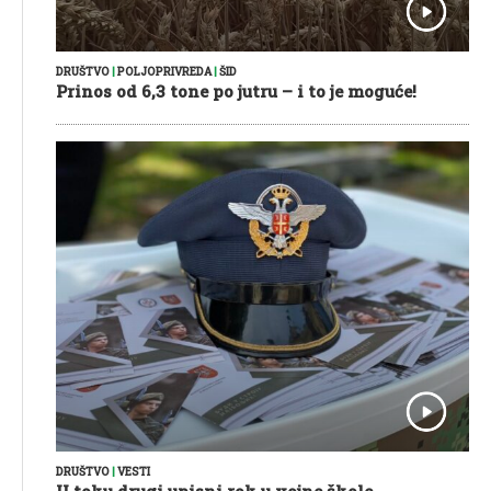
DRUŠTVO
|
POLJOPRIVREDA
|
ŠID
Prinos od 6,3 tone po jutru – i to je moguće!
DRUŠTVO
|
VESTI
U toku drugi upisni rok u vojne škole