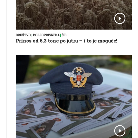
DRUŠTVO
|
POLJOPRIVREDA
|
ŠID
Prinos od 6,3 tone po jutru – i to je moguće!