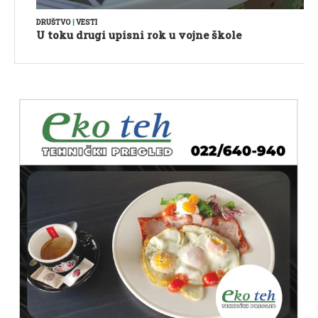
DRUŠTVO
|
VESTI
U toku drugi upisni rok u vojne škole