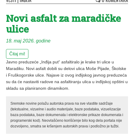
VESTI
|
INĐIJA
0 KOMENTARA
Novi asfalt za maradičke
ulice
18. maj 2026. godine
Čitaj mi!
Javno preduzeće „Inđija put“ asfaltiralo je krake tri ulice u
Maradiku. Novi asfalt dobili su delovi ulica Moše Pijade, Školske
i Fruškogorske ulice. Najave iz ovog inđijskog javnog preduzeća
su da će nastaviti radove na asfaltiranju ulica u inđijskoj opštini u
skladu sa planiranom dinamikom.
Sremske novine polažu autorska prava na sve vlastite sadržaje
(tekstualne, vizuelne i audio materijale, baze podataka, vizuelizacije
baza podataka, baze dokumenata i elektronske prikaze dokumenata i
programerski kod). Neovlašćeno korišćenje bilo kog dela portala nije
dozvoljeno, smatra se kršenjem autorskih prava i podložno je tužbi.