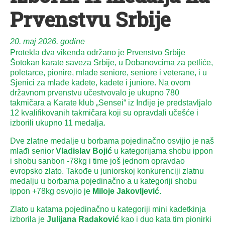
Prvenstvu Srbije
20. maj 2026. godine
Protekla dva vikenda održano je Prvenstvo Srbije
Šotokan karate saveza Srbije, u Dobanovcima za petliće,
poletarce, pionire, mlađe seniore, seniore i veterane, i u
Sjenici za mlađe kadete, kadete i juniore. Na ovom
državnom prvenstvu učestvovalo je ukupno 780
takmičara a Karate klub „Sensei“ iz Inđije je predstavljalo
12 kvalifikovanih takmičara koji su opravdali učešće i
izborili ukupno 11 medalja.
Dve zlatne medalje u borbama pojedinačno osvijio je naš
mlađi senior
Vladislav Bojić
u kategorijama shobu ippon
i shobu sanbon -78kg i time još jednom opravdao
evropsko zlato. Takođe u juniorskoj konkurenciji zlatnu
medalju u borbama pojedinačno a u kategoriji shobu
ippon +78kg osvojio je
Miloje Jakovljević
.
Zlato u katama pojedinačno u kategoriji mini kadetkinja
izborila je
Julijana Radaković
kao i duo kata tim pionirki