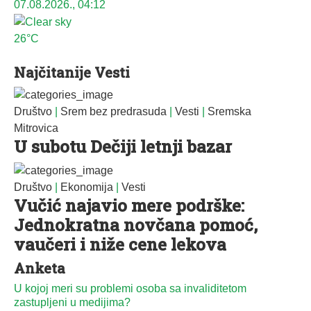
07.08.2026., 04:12
26°C
Najčitanije Vesti
Društvo
|
Srem bez predrasuda
|
Vesti
|
Sremska
Mitrovica
U subotu Dečiji letnji bazar
Društvo
|
Ekonomija
|
Vesti
Vučić najavio mere podrške:
Jednokratna novčana pomoć,
vaučeri i niže cene lekova
Anketa
U kojoj meri su problemi osoba sa invaliditetom
zastupljeni u medijima?