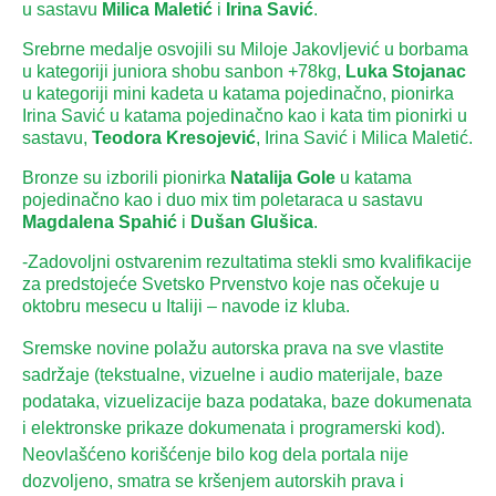
u sastavu
Milica Maletić
i
Irina Savić
.
Srebrne medalje osvojili su Miloje Jakovljević u borbama
u kategoriji juniora shobu sanbon +78kg,
Luka Stojanac
u kategoriji mini kadeta u katama pojedinačno, pionirka
Irina Savić u katama pojedinačno kao i kata tim pionirki u
sastavu,
Teodora Kresojević
, Irina Savić i Milica Maletić.
Bronze su izborili pionirka
Natalija Gole
u katama
pojedinačno kao i duo mix tim poletaraca u sastavu
Magdalena Spahić
i
Dušan Glušica
.
-Zadovoljni ostvarenim rezultatima stekli smo kvalifikacije
za predstojeće Svetsko Prvenstvo koje nas očekuje u
oktobru mesecu u Italiji – navode iz kluba.
Sremske novine polažu autorska prava na sve vlastite
sadržaje (tekstualne, vizuelne i audio materijale, baze
podataka, vizuelizacije baza podataka, baze dokumenata
i elektronske prikaze dokumenata i programerski kod).
Neovlašćeno korišćenje bilo kog dela portala nije
dozvoljeno, smatra se kršenjem autorskih prava i