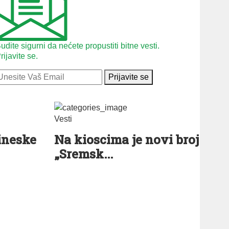
udite sigurni da nećete propustiti bitne vesti.
rijavite se.
Prijavite se
Vesti
ineske
Na kioscima je novi broj
„Sremsk...