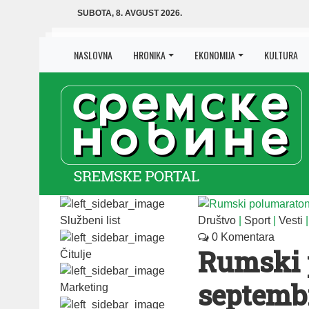
SUBOTA, 8. AVGUST 2026.
NASLOVNA
HRONIKA
EKONOMIJA
KULTURA
Službeni list
Društvo
|
Sport
|
Vesti
0 Komentara
Rumski 
Čitulje
septemb
Marketing