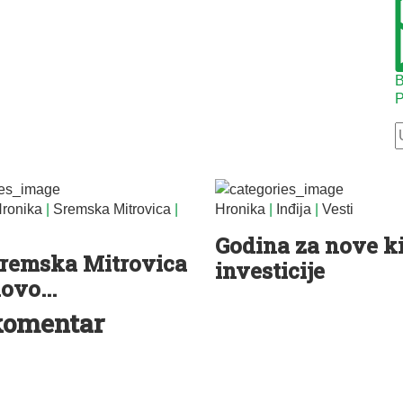
B
P
ronika
|
Sremska Mitrovica
|
Hronika
|
Inđija
|
Vesti
Godina za nove k
Sremska Mitrovica
investicije
ovo...
komentar