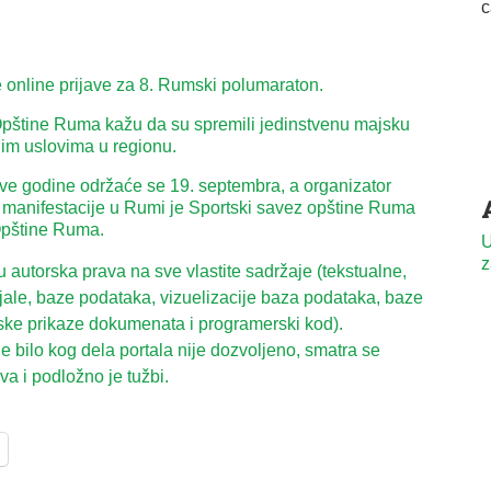
e online prijave za 8. Rumski polumaraton.
štine Ruma kažu da su spremili jedinstvenu majsku
im uslovima u regionu.
e godine održaće se 19. septembra, a organizator
 manifestacije u Rumi je Sportski savez opštine Ruma
Opštine Ruma.
U
z
autorska prava na sve vlastite sadržaje (tekstualne,
ijale, baze podataka, vizuelizacije baza podataka, baze
ske prikaze dokumenata i programerski kod).
 bilo kog dela portala nije dozvoljeno, smatra se
a i podložno je tužbi.