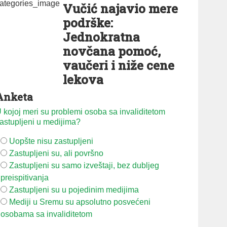
Vučić najavio mere
podrške:
Jednokratna
novčana pomoć,
vaučeri i niže cene
lekova
Anketa
 kojoj meri su problemi osoba sa invaliditetom
astupljeni u medijima?
Uopšte nisu zastupljeni
Zastupljeni su, ali površno
Zastupljeni su samo izveštaji, bez dubljeg
preispitivanja
Zastupljeni su u pojedinim medijima
Mediji u Sremu su apsolutno posvećeni
osobama sa invaliditetom