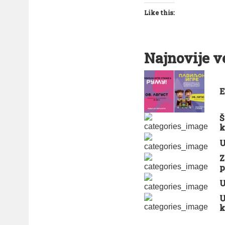
Like this:
Najnovije v
E
Š
k
U
Z
p
U
U
k