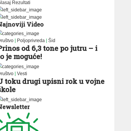
lasaj
Rezultati
Najnoviji Video
ruštvo
|
Poljoprivreda
|
Šid
Prinos od 6,3 tone po jutru – i
to je moguće!
ruštvo
|
Vesti
U toku drugi upisni rok u vojne
škole
Newsletter