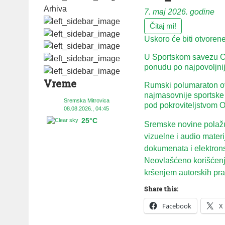
Arhiva
7. maj 2026. godine
Čitaj mi!
Uskoro će biti otvoren
U Sportskom savezu Op
ponudu po najpovoljnij
Vreme
Rumski polumaraton ov
najmasovnije sportske
Sremska Mitrovica
pod pokroviteljstvom 
08.08.2026., 04:45
25°C
Sremske novine polažu 
vizuelne i audio mater
dokumenata i elektron
Neovlašćeno korišćenje
kršenjem autorskih prav
Share this:
Facebook
X