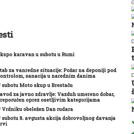
G
esti
D
kspo karavan u subotu u Rumi
tab za vanredne situacije: Požar na deponiji pod
D
ontrolom, sanacija u narednim danima
 subotu Moto skup u Brestaču
avod za javno zdravlje: Vazduh umereno dobar,
reporučen oprez osetljivim kategorijama
 Vrdniku obeležen Dan rudara
 subotu 8. avgusta akcija dobrovoljnog davanja
rvi