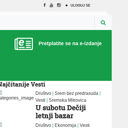
ULOGUJ SE
Pretplatite se na e-izdanje
Najčitanije Vesti
Društvo
|
Srem bez predrasuda
|
Vesti
|
Sremska Mitrovica
U subotu Dečiji
letnji bazar
Društvo
|
Ekonomija
|
Vesti