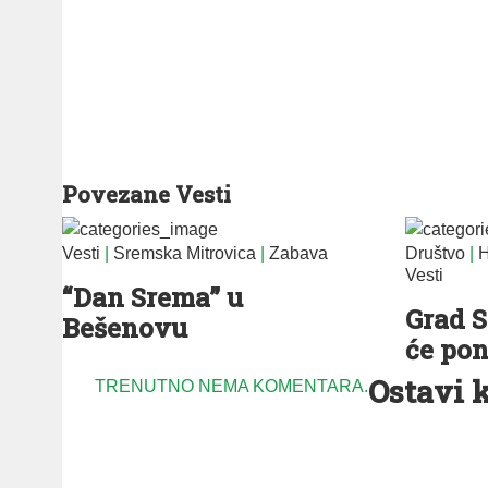
Povezane Vesti
Vesti
|
Sremska Mitrovica
|
Zabava
Društvo
|
H
Vesti
“Dan Srema” u
Grad 
Bešenovu
će pon
Ostavi 
TRENUTNO NEMA KOMENTARA.