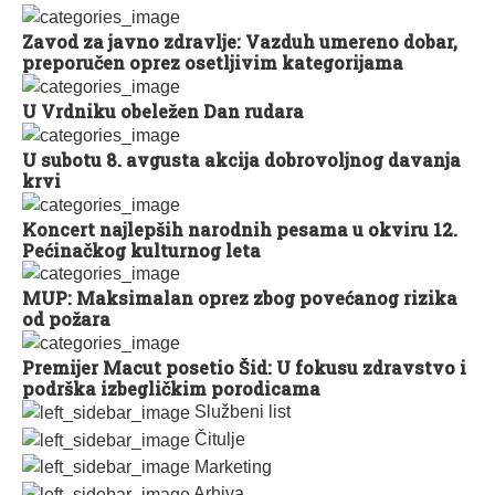
Zavod za javno zdravlje: Vazduh umereno dobar,
preporučen oprez osetljivim kategorijama
U Vrdniku obeležen Dan rudara
U subotu 8. avgusta akcija dobrovoljnog davanja
krvi
Koncert najlepših narodnih pesama u okviru 12.
Pećinačkog kulturnog leta
MUP: Maksimalan oprez zbog povećanog rizika
od požara
Premijer Macut posetio Šid: U fokusu zdravstvo i
podrška izbegličkim porodicama
Službeni list
Čitulje
Marketing
Arhiva