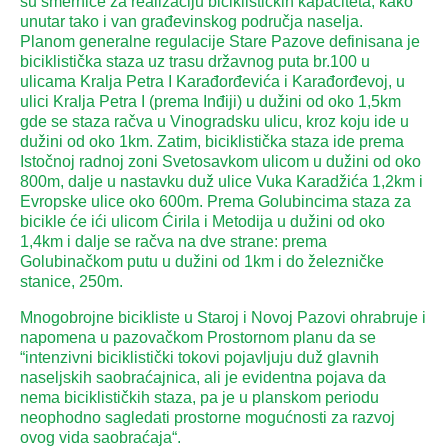
su smernice za realizaciju biciklističkih kapaciteta, kako
unutar tako i van građevinskog područja naselja.
Planom generalne regulacije Stare Pazove definisana je
biciklistička staza uz trasu državnog puta br.100 u
ulicama Kralja Petra I Karađorđevića i Karađorđevoj, u
ulici Kralja Petra I (prema Inđiji) u dužini od oko 1,5km
gde se staza račva u Vinogradsku ulicu, kroz koju ide u
dužini od oko 1km. Zatim, biciklistička staza ide prema
Istočnoj radnoj zoni Svetosavkom ulicom u dužini od oko
800m, dalje u nastavku duž ulice Vuka Karadžića 1,2km i
Evropske ulice oko 600m. Prema Golubincima staza za
bicikle će ići ulicom Ćirila i Metodija u dužini od oko
1,4km i dalje se račva na dve strane: prema
Golubinačkom putu u dužini od 1km i do železničke
stanice, 250m.
Mnogobrojne bicikliste u Staroj i Novoj Pazovi ohrabruje i
napomena u pazovačkom Prostornom planu da se
“intenzivni biciklistički tokovi pojavljuju duž glavnih
naseljskih saobraćajnica, ali je evidentna pojava da
nema biciklističkih staza, pa je u planskom periodu
neophodno sagledati prostorne mogućnosti za razvoj
ovog vida saobraćaja“.