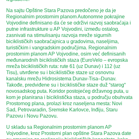
Na sajtu Opštine Stara Pazova predočeno je da je
Regionalnim prostornim planom Autonomne pokrajine
Vojvodine definisano da će se održivi razvoj saobraćaja i
putne infrastrukture u AP Vojvodini, između ostalog,
zasnivati na stimulisanju razvoja mreže sigurnih
biciklističkih saobraćajnica u gradovima, naseljima,
turističkim i vangradskim područjima. Regionalnim
prostornim planom AP Vojvodine, osim već definisanih
međunarodnih biciklističkih staza (EuroVelo – evropska
mreža biciklističkih ruta: rute 61 (uz Dunav) i 112 (uz
Tisu), utvrđene su i biciklističke staze uz osnovnu
kanalsku mrežu Hidrosistema Dunav-Tisa–Dunav.
Takođe, predviđene su i biciklističke staze duž “starog“
novosadskog puta. Koridor postojećeg državnog puta, u
kom je planirana i biciklistička staza, u području obuhvata
Prostornog plana, prolazi kroz naseljena mesta: Novi
Sad, Petrovaradin, Sremske Karlovce, Inđiju, Staru
Pazovu i Novu Pazovu.
U skladu sa Regionalnim prostornim planom AP
Vojvodine, kroz Prostorni plan opštine Stara Pazova date