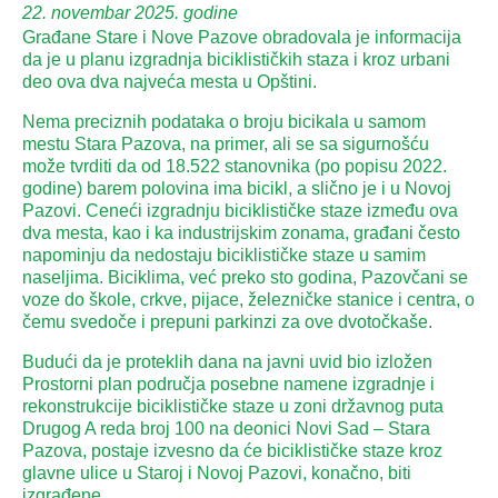
22. novembar 2025. godine
Građane Stare i Nove Pazove obradovala je informacija
da je u planu izgradnja biciklističkih staza i kroz urbani
deo ova dva najveća mesta u Opštini.
Nema preciznih podataka o broju bicikala u samom
mestu Stara Pazova, na primer, ali se sa sigurnošću
može tvrditi da od 18.522 stanovnika (po popisu 2022.
godine) barem polovina ima bicikl, a slično je i u Novoj
Pazovi. Ceneći izgradnju biciklističke staze između ova
dva mesta, kao i ka industrijskim zonama, građani često
napominju da nedostaju biciklističke staze u samim
naseljima. Biciklima, već preko sto godina, Pazovčani se
voze do škole, crkve, pijace, železničke stanice i centra, o
čemu svedoče i prepuni parkinzi za ove dvotočkaše.
Budući da je proteklih dana na javni uvid bio izložen
Prostorni plan područja posebne namene izgradnje i
rekonstrukcije biciklističke staze u zoni državnog puta
Drugog A reda broj 100 na deonici Novi Sad – Stara
Pazova, postaje izvesno da će biciklističke staze kroz
glavne ulice u Staroj i Novoj Pazovi, konačno, biti
izgrađene.