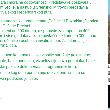
nstva i moralne odgovornosti. Predstava je gostovala u
m Srbije, a nastup u Sremskoj Mitrovici predstavlja
ivalskog i repertoarskog puta.
u saradnji Kulturnog centra „Pećinci“ i Pozorišta „Dobrica
u Opštine Pećinci.
po ceni od 600 dinara, uz popuste za grupe – po 400
m i više gledalaca, kao i povlašćene karte po 300 dinara
, učenike i osobe sa invaliditetom. Za informacije i
2/615-115.
autorska prava na sve vlastite sadržaje (tekstualne,
ijale, baze podataka, vizuelizacije baza podataka, baze
D
ske prikaze dokumenata i programerski kod).
 bilo kog dela portala nije dozvoljeno, smatra se
a i podložno je tužbi.