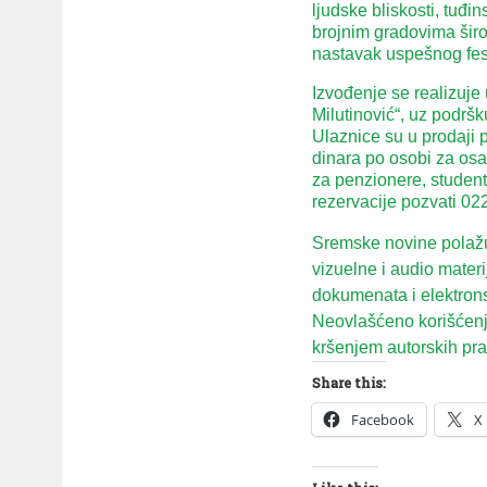
ljudske bliskosti, tuđi
brojnim gradovima širo
nastavak uspešnog fest
Izvođenje se realizuje 
Milutinović“, uz podršk
Ulaznice su u prodaji 
dinara po osobi za osa
za penzionere, studente
rezervacije pozvati 02
Sremske novine polažu 
vizuelne i audio mater
dokumenata i elektron
Neovlašćeno korišćenje
kršenjem autorskih prav
Share this:
Facebook
X