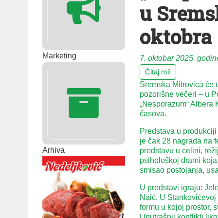
u Sremsk
oktobra
Marketing
7. oktobar 2025. godin
Čitaj mi!
Sremska Mitrovica će u
pozorišne večeri – u P
„Nesporazum“ Albera K
časova.
Predstava u produkciji
je čak 28 nagrada na fe
Arhiva
predstavu u celini, rež
psihološkoj drami koja 
smisao postojanja, usa
U predstavi igraju: Je
Naić. U Stankovićevoj 
formu u kojoj prostor, 
Unutrašnji konflikti li