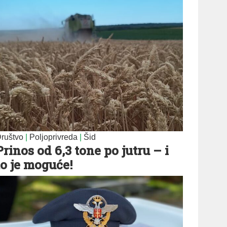
ruštvo
|
Poljoprivreda
|
Šid
Prinos od 6,3 tone po jutru – i
to je moguće!