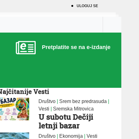
ULOGUJ SE
Pretplatite se na e-izdanje
Najčitanije Vesti
Društvo
|
Srem bez predrasuda
|
Vesti
|
Sremska Mitrovica
U subotu Dečiji
letnji bazar
Društvo
|
Ekonomija
|
Vesti