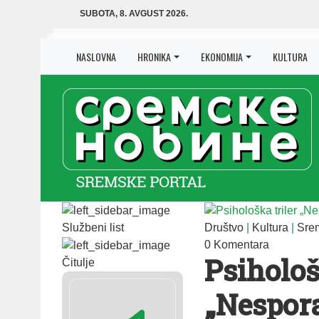
SUBOTA, 8. AVGUST 2026.
NASLOVNA
HRONIKA
EKONOMIJA
KULTURA
Službeni list
Društvo
|
Kultura
|
Srem
0 Komentara
Psihološ
Čitulje
„Nespor