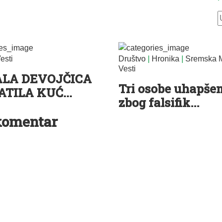
esti
Društvo
|
Hronika
|
Sremska M
Vesti
ALA DEVOJČICA
Tri osobe uhapše
ATILA KUĆ...
zbog falsifik...
komentar