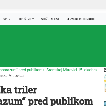
SPORT
DRUŠTVO
SLUŽBENI LIST
SERVISNE INFORMACIJE
ska Mitrovica
ka triler
azum“ pred publikom