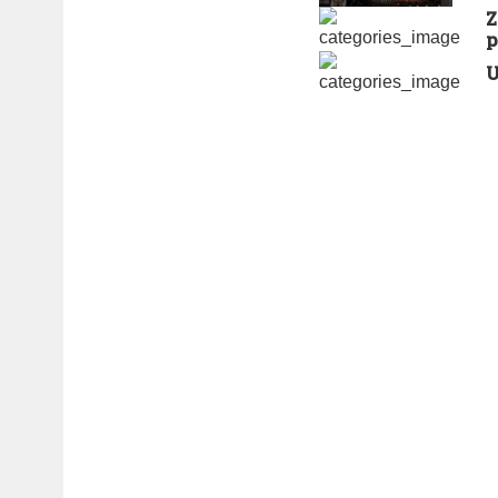
Z
p
U