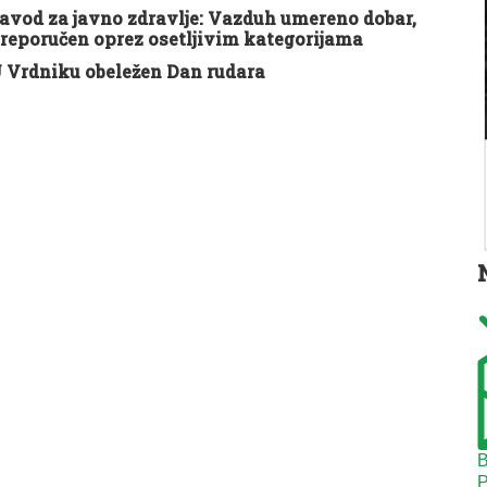
avod za javno zdravlje: Vazduh umereno dobar,
reporučen oprez osetljivim kategorijama
 Vrdniku obeležen Dan rudara
B
P