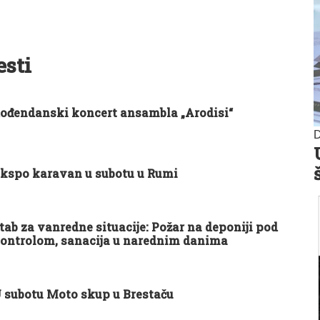
esti
ođendanski koncert ansambla „Arodisi“
D
kspo karavan u subotu u Rumi
tab za vanredne situacije: Požar na deponiji pod
ontrolom, sanacija u narednim danima
 subotu Moto skup u Brestaču