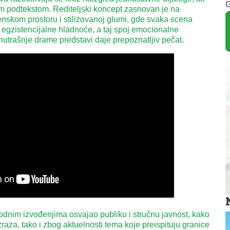
G
m podtekstom. Rediteljski koncept zasnovan je na
nskom prostoru i stilizovanoj glumi, gde svaka scena
j egzistencijalne hladnoće, a taj spoj emocionalne
unutrašnje drame predstavi daje prepoznatljiv pečat.
dnim izvođenjima osvajao publiku i stručnu javnost, kako
zraza, tako i zbog aktuelnosti tema koje preispituju granice