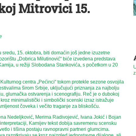
oj Mitrovici 15.
e
 sredu, 15. oktobra, biti domaćin još jedne izuzetne
ozorištu „Dobrica Milutinović“ biće izvedena predstava
amija, u režiji Slobodana Stankovića, s početkom u 20
U
z
 Kulturnog centra „Pećinci“ tokom protekle sezone osvojila
stivalima širom Srbije, uključujući priznanja za najbolju
iju, glumačka ostvarenja i scenografiju. Reč je o dubokoj
kroz minimalistički i simbolički scenski izraz istražuje
mljenost čoveka i večito traganje za bliskošću.
lena Nedeljković, Merima Radivojević, Ivana Jokić i Bojan
interpretaciji, Kamijev tekst dobija savremenu scensku
svetlo i tišina postaju ravnopravni partneri glumcima.
kova razotkrivaju se kroz naizgled jednostavne dijaloge, ali