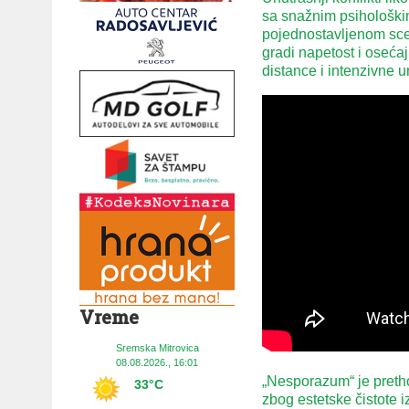
sa snažnim psihološki
pojednostavljenom sce
gradi napetost i oseća
distance i intenzivne 
Vreme
Sremska Mitrovica
08.08.2026., 16:01
„Nesporazum“ je pretho
33°C
zbog estetske čistote i