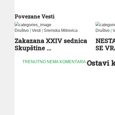
Povezane Vesti
Društvo
|
Vesti
|
Sremska Mitrovica
Društvo
|
V
Zakazana XXIV sednica
NEST
Skupštine ...
SE VR
Ostavi 
TRENUTNO NEMA KOMENTARA.