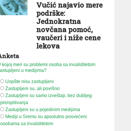
Vučić najavio mere
podrške:
Jednokratna
novčana pomoć,
vaučeri i niže cene
lekova
Anketa
 kojoj meri su problemi osoba sa invaliditetom
astupljeni u medijima?
Uopšte nisu zastupljeni
Zastupljeni su, ali površno
Zastupljeni su samo izveštaji, bez dubljeg
preispitivanja
Zastupljeni su u pojedinim medijima
Mediji u Sremu su apsolutno posvećeni
osobama sa invaliditetom