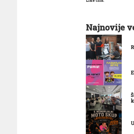
Like this:
Najnovije v
R
E
Š
k
U