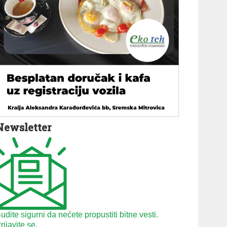
Newsletter
udite sigurni da nećete propustiti bitne vesti.
rijavite se.