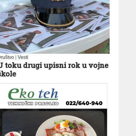
ruštvo
|
Vesti
U toku drugi upisni rok u vojne
škole