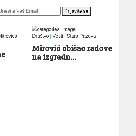
Prijavite se
itrovica
|
Društvo
|
Vesti
|
Stara Pazova
Mirović obišao radove
ne
na izgradn...