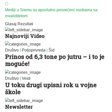
Mediji u Sremu su apsolutno posvećeni osobama sa
invaliditetom
Glasaj
Rezultati
Najnoviji Video
Društvo
|
Poljoprivreda
|
Šid
Prinos od 6,3 tone po jutru – i to je
moguće!
Društvo
|
Vesti
U toku drugi upisni rok u vojne
škole
Newsletter