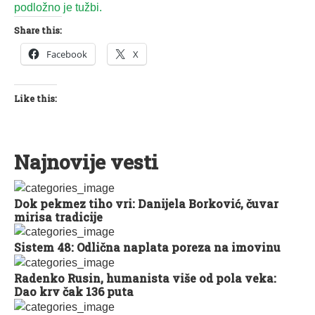
podložno je tužbi.
Share this:
Facebook
X
Like this:
Najnovije vesti
Dok pekmez tiho vri: Danijela Borković, čuvar
mirisa tradicije
Sistem 48: Odlična naplata poreza na imovinu
Radenko Rusin, humanista više od pola veka:
Dao krv čak 136 puta