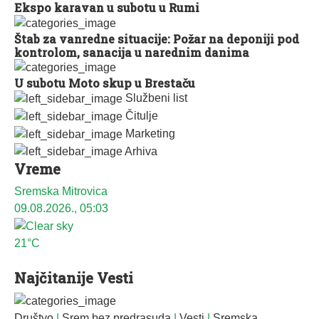
Ekspo karavan u subotu u Rumi
Štab za vanredne situacije: Požar na deponiji pod
kontrolom, sanacija u narednim danima
U subotu Moto skup u Brestaču
Službeni list
Čitulje
Marketing
Arhiva
Vreme
Sremska Mitrovica
09.08.2026., 05:03
21°C
Najčitanije Vesti
Društvo
|
Srem bez predrasuda
|
Vesti
|
Sremska