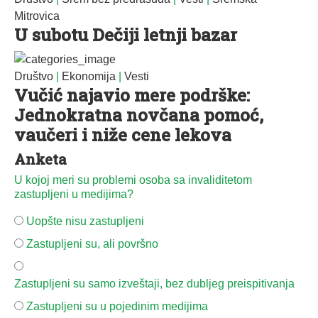
Mitrovica
U subotu Dečiji letnji bazar
Društvo
|
Ekonomija
|
Vesti
Vučić najavio mere podrške:
Jednokratna novčana pomoć,
vaučeri i niže cene lekova
Anketa
U kojoj meri su problemi osoba sa invaliditetom
zastupljeni u medijima?
Uopšte nisu zastupljeni
Zastupljeni su, ali površno
Zastupljeni su samo izveštaji, bez dubljeg preispitivanja
Zastupljeni su u pojedinim medijima