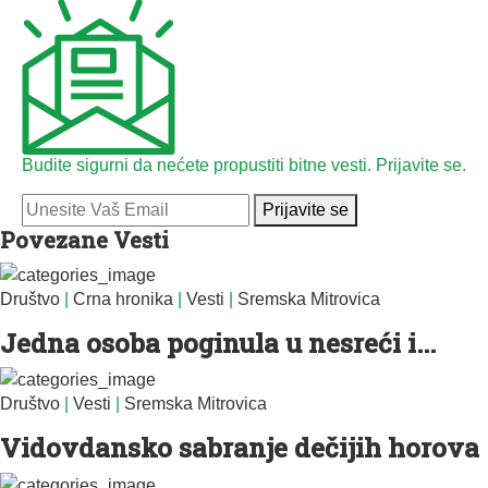
Budite sigurni da nećete propustiti bitne vesti. Prijavite se.
Prijavite se
Povezane Vesti
Društvo
|
Crna hronika
|
Vesti
|
Sremska Mitrovica
Jedna osoba poginula u nesreći i...
Društvo
|
Vesti
|
Sremska Mitrovica
Vidovdansko sabranje dečijih horova