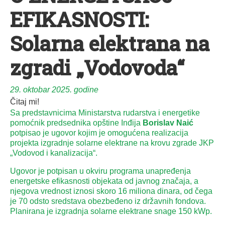
EFIKASNOSTI:
Solarna elektrana na
zgradi „Vodovoda“
29. oktobar 2025. godine
Čitaj mi!
Sa predstavnicima Ministarstva rudarstva i energetike
pomoćnik predsednika opštine Inđija
Borislav Naić
potpisao je ugovor kojim je omogućena realizacija
projekta izgradnje solarne elektrane na krovu zgrade JKP
„Vodovod i kanalizacija“.
Ugovor je potpisan u okviru programa unapređenja
energetske efikasnosti objekata od javnog značaja, a
njegova vrednost iznosi skoro 16 miliona dinara, od čega
je 70 odsto sredstava obezbeđeno iz državnih fondova.
Planirana je izgradnja solarne elektrane snage 150 kWp.