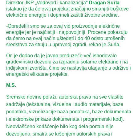
Direktor JKP „Vodovod i kanalizacija“
Dragan Surla
istakao je da će ovaj projekat značajno smanjiti troškove
električne energije i doprineti zaštiti životne sredine.
-Opredelili smo se za ovaj vid proizvodnje električne
energije jer je najčistiji i najpovoljniji. Procene pokazuju
da ćemo na ovaj način uštedeti i do 40 odsto utrošenih
sredstava za struju u upravnoj zgradi, rekao je Surla.
On je dodao da je javno preduzeće već ishodovalo
građevinsku dozvolu za izgradnju solarne elektrane i na
inđijskom izvorištu, čime se nastavlja ulaganje u održive i
energetski efikasne projekte.
M.S.
Sremske novine polažu autorska prava na sve vlastite
sadržaje (tekstualne, vizuelne i audio materijale, baze
podataka, vizuelizacije baza podataka, baze dokumenata
i elektronske prikaze dokumenata i programerski kod).
Neovlašćeno korišćenje bilo kog dela portala nije
dozvoljeno, smatra se kršenjem autorskih prava i