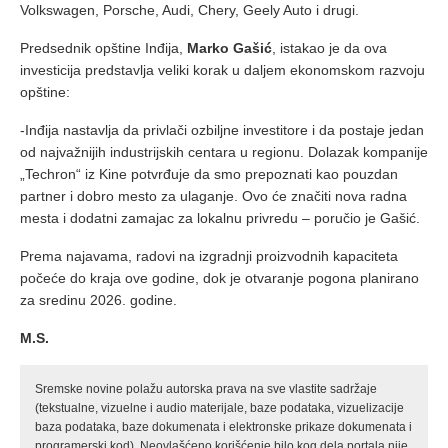
Volkswagen, Porsche, Audi, Chery, Geely Auto i drugi.
Predsednik opštine Inđija,
Marko Gašić
, istakao je da ova
investicija predstavlja veliki korak u daljem ekonomskom razvoju
opštine:
-Inđija nastavlja da privlači ozbiljne investitore i da postaje jedan
od najvažnijih industrijskih centara u regionu. Dolazak kompanije
„Techron“ iz Kine potvrđuje da smo prepoznati kao pouzdan
partner i dobro mesto za ulaganje. Ovo će značiti nova radna
mesta i dodatni zamajac za lokalnu privredu – poručio je Gašić.
Prema najavama, radovi na izgradnji proizvodnih kapaciteta
počeće do kraja ove godine, dok je otvaranje pogona planirano
za sredinu 2026. godine.
M.S.
Sremske novine polažu autorska prava na sve vlastite sadržaje
(tekstualne, vizuelne i audio materijale, baze podataka, vizuelizacije
baza podataka, baze dokumenata i elektronske prikaze dokumenata i
programerski kod). Neovlašćeno korišćenje bilo kog dela portala nije