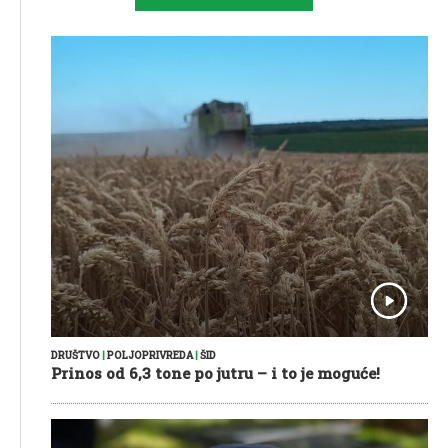
DRUŠTVO
|
POLJOPRIVREDA
|
ŠID
Prinos od 6,3 tone po jutru – i to je moguće!