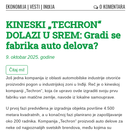
EKONOMIJA
|
VESTI
|
INĐIJA
0 KOMENTARA
KINESKI „TECHRON“
DOLAZI U SREM: Gradi se
fabrika auto delova?
9. oktobar 2025. godine
Čitaj mi!
Još jedna kompanija iz oblasti automobilske industrije otvoriće
proizvodni pogon u industrijskoj zoni u Inđiji. Reč je o kineskoj
kompaniji „Techron“, koja će upravo ovde izgraditi svoju prvu
fabriku van matične zemlje, navode iz lokalne samouprave.
U prvoj fazi predviđena je izgradnja objekta površine 4.500
metara kvadratnih, a u konačnoj fazi planirano je zapošljavanje
oko 200 radnika. Kompanija „Techron“ proizvodi auto delove za
neke od najpoznatijih svetskih brendova, među kojima su