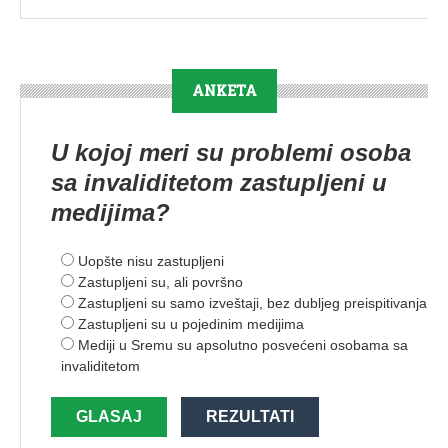
ANKETA
U kojoj meri su problemi osoba
sa invaliditetom zastupljeni u
medijima?
Uopšte nisu zastupljeni
Zastupljeni su, ali površno
Zastupljeni su samo izveštaji, bez dubljeg preispitivanja
Zastupljeni su u pojedinim medijima
Mediji u Sremu su apsolutno posvećeni osobama sa
invaliditetom
GLASAJ
REZULTATI