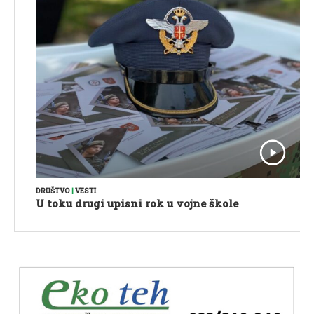
DRUŠTVO
|
VESTI
U toku drugi upisni rok u vojne škole