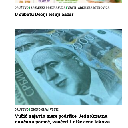
DRUŠTVO
|
SREM BEZ PREDRASUDA
|
VESTI
|
SREMSKA MITROVICA
U subotu Dečiji letnji bazar
DRUŠTVO
|
EKONOMIJA
|
VESTI
Vučić najavio mere podrške: Jednokratna
novčana pomoć, vaučeri i niže cene lekova