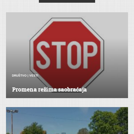
DRUŠTVO
|
VESTI
Promena režima saobraćaja