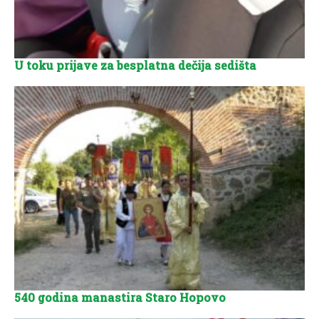
U toku prijave za besplatna dečija sedišta
540 godina manastira Staro Hopovo