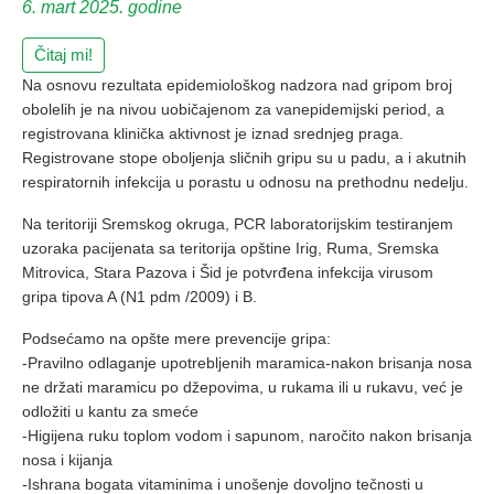
6. mart 2025. godine
Čitaj mi!
Na osnovu rezultata epidemiološkog nadzora nad gripom broj
obolelih je na nivou uobičajenom za vanepidemijski period, a
registrovana klinička aktivnost je iznad srednjeg praga.
Registrovane stope oboljenja sličnih gripu su u padu, a i akutnih
respiratornih infekcija u porastu u odnosu na prethodnu nedelju.
Na teritoriji Sremskog okruga, PCR laboratorijskim testiranjem
uzoraka pacijenata sa teritorija opštine Irig, Ruma, Sremska
Mitrovica, Stara Pazova i Šid je potvrđena infekcija virusom
gripa tipova A (N1 pdm /2009) i B.
Podsećamo na opšte mere prevencije gripa:
-Pravilno odlaganje upotrebljenih maramica-nakon brisanja nosa
ne držati maramicu po džepovima, u rukama ili u rukavu, već je
odložiti u kantu za smeće
-Higijena ruku toplom vodom i sapunom, naročito nakon brisanja
nosa i kijanja
-Ishrana bogata vitaminima i unošenje dovoljno tečnosti u