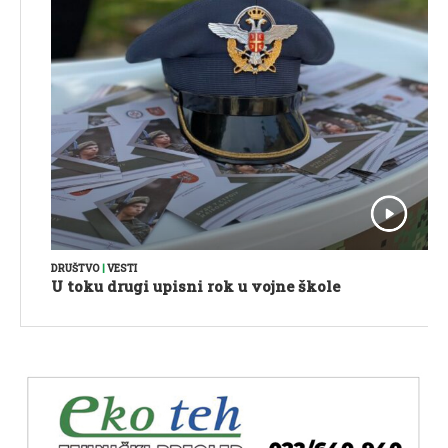
DRUŠTVO
|
VESTI
U toku drugi upisni rok u vojne škole