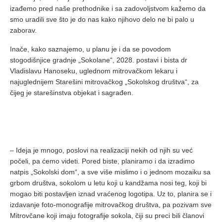
izađemo pred naše prethodnike i sa zadovoljstvom kažemo da
smo uradili sve što je do nas kako njihovo delo ne bi palo u
zaborav.
Inače, kako saznajemo, u planu je i da se povodom
stogodišnjice gradnje „Sokolane“, 2028. postavi i bista dr
Vladislavu Hanoseku, uglednom mitrovačkom lekaru i
najuglednijem Starešini mitrovačkog „Sokolskog društva“, za
čijeg je starešinstva objekat i sagrađen.
– Ideja je mnogo, poslovi na realizaciji nekih od njih su već
počeli, pa ćemo videti. Pored biste, planiramo i da izradimo
natpis „Sokolski dom“, a sve više mislimo i o jednom mozaiku sa
grbom društva, sokolom u letu koji u kandžama nosi teg, koji bi
mogao biti postavljen iznad vraćenog logotipa. Uz to, planira se i
izdavanje foto-monografije mitrovačkog društva, pa pozivam sve
Mitrovčane koji imaju fotografije sokola, čiji su preci bili članovi