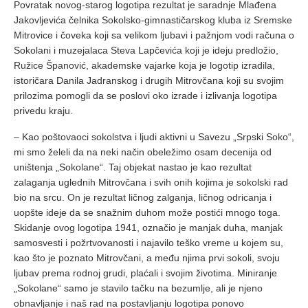
Povratak novog-starog logotipa rezultat je saradnje Mlađena
Jakovljevića čelnika Sokolsko-gimnastičarskog kluba iz Sremske
Mitrovice i čoveka koji sa velikom ljubavi i pažnjom vodi računa o
Sokolani i muzejalaca Steva Lapčevića koji je ideju predložio,
Ružice Španović, akademske vajarke koja je logotip izradila,
istoričara Danila Jadranskog i drugih Mitrovčana koji su svojim
prilozima pomogli da se poslovi oko izrade i izlivanja logotipa
privedu kraju.
– Kao poštovaoci sokolstva i ljudi aktivni u Savezu „Srpski Soko“,
mi smo želeli da na neki način obeležimo osam decenija od
uništenja „Sokolane“. Taj objekat nastao je kao rezultat
zalaganja uglednih Mitrovčana i svih onih kojima je sokolski rad
bio na srcu. On je rezultat ličnog zalganja, ličnog odricanja i
uopšte ideje da se snažnim duhom može postići mnogo toga.
Skidanje ovog logotipa 1941, označio je manjak duha, manjak
samosvesti i požrtvovanosti i najavilo teško vreme u kojem su,
kao što je poznato Mitrovčani, a među njima prvi sokoli, svoju
ljubav prema rodnoj grudi, plaćali i svojim životima. Miniranje
„Sokolane“ samo je stavilo tačku na bezumlje, ali je njeno
obnavljanje i naš rad na postavljanju logotipa ponovo