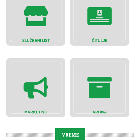
SLUŽBENI LIST
ČITULJE
MARKETING
ARHIVA
VREME