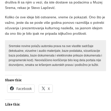
društva ili sa njim u vezi, da iste dostave sa podacima u Muzej
Srema, rekao je Stevo Lapčević.
Koliko će ove ideje biti ostvarene, vreme će pokazati. Ono što je
važno, jeste da se posle više godina ponovo razmišlja o potrebi
očuvanja i prezentovanja kulturnog nasleđa, sa jasnom idejom
da ono što je bilo ipak ne pripada isljkučivo prošlosti.
Sremske novine polažu autorska prava na sve vlastite sadržaje
(tekstualne, vizuelne i audio materijale, baze podataka, vizuelizacije
baza podataka, baze dokumenata i elektronske prikaze dokumenata i
programerski kod). Neovlašćeno korišćenje bilo kog dela portala nije
dozvoljeno, smatra se kršenjem autorskih prava i podložno je tužbi.
Share this:
Facebook
X
Like this: