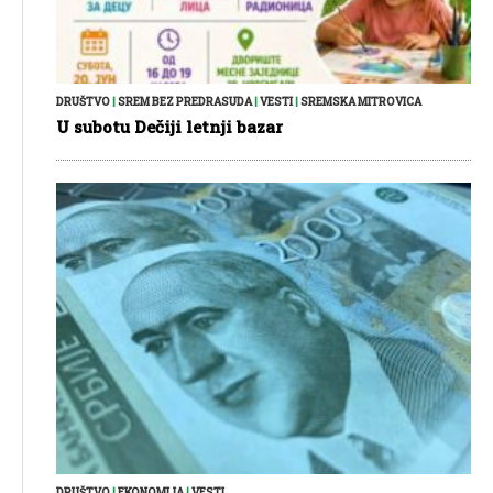
DRUŠTVO
|
SREM BEZ PREDRASUDA
|
VESTI
|
SREMSKA MITROVICA
U subotu Dečiji letnji bazar
DRUŠTVO
|
EKONOMIJA
|
VESTI