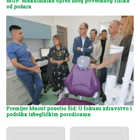
MUP: Maksimalan oprez zbog povećanog rizika
od požara
Premijer Macut posetio Šid: U fokusu zdravstvo i
podrška izbegličkim porodicama