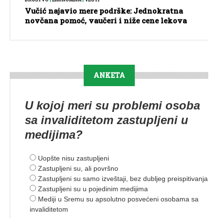
Vučić najavio mere podrške: Jednokratna
novčana pomoć, vaučeri i niže cene lekova
ANKETA
U kojoj meri su problemi osoba
sa invaliditetom zastupljeni u
medijima?
Uopšte nisu zastupljeni
Zastupljeni su, ali površno
Zastupljeni su samo izveštaji, bez dubljeg preispitivanja
Zastupljeni su u pojedinim medijima
Mediji u Sremu su apsolutno posvećeni osobama sa
invaliditetom