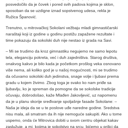
posvedočilo da je čovek i pored svih padova kojima je sklon,
sposoban da se uzdigne iznad sopstvenog udesa, rekla je
Ružica Španović.
Trenutno, u mitrovačkoj Sokolani vežbaju mladi gimnastičarski
naraštaji koji iz godine u godinu postižu zapažene rezultate i
time pokazuju da sokolski duh nije nestao iz grada na Savi.
– Mi se trudimo da kroz gimnastiku negujemo ne samo lepotu
tela, eleganciju pokreta, već i duh zajedništva. Starog društva,
onakvog kakvo je bilo kada je početkom prošlog veka osnovano
više nema, ali koliko god je u našoj mogućnosti, mi se trudimo
da očuvamo sokolski duh jedinstva, snage volje i ljubavi prema
gradu u kojem živimo. Zbog toga je svako ko nam priđe sa
ljubavlju, ko je spreman da pomogne da se sokolske tradicije
očuvaju, dobrodošao, kaže Mlađen Jakovljević, uz napomenu
da je u planu skorije sređivanje spoljašnje fasade Sokolane: –
Naša je ideja da se u te poslove uđe naredne godine. Sredstva
nisu mala, ali smatram da ih nije nemoguće sakupiti. Ako u tome
uspemo, onda će Mitrovica dobiti u svom centru objekat kakav
zaslužuje, a mi, kojima je sokolstvo na srcu, bićemo u prilici da