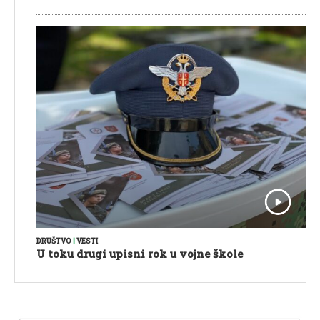
DRUŠTVO
|
VESTI
U toku drugi upisni rok u vojne škole