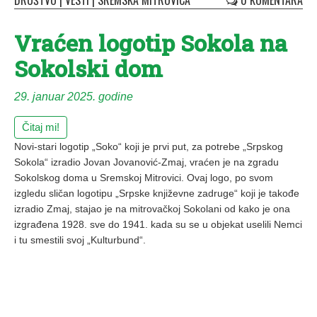
DRUŠTVO
|
VESTI
|
SREMSKA MITROVICA
0 KOMENTARA
Vraćen logotip Sokola na
Sokolski dom
29. januar 2025. godine
Čitaj mi!
Novi-stari logotip „Soko“ koji je prvi put, za potrebe „Srpskog
Sokola“ izradio Jovan Jovanović-Zmaj, vraćen je na zgradu
Sokolskog doma u Sremskoj Mitrovici. Ovaj logo, po svom
izgledu sličan logotipu „Srpske književne zadruge“ koji je takođe
izradio Zmaj, stajao je na mitrovačkoj Sokolani od kako je ona
izgrađena 1928. sve do 1941. kada su se u objekat uselili Nemci
i tu smestili svoj „Kulturbund“.