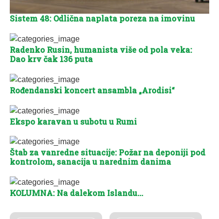
Sistem 48: Odlična naplata poreza na imovinu
Radenko Rusin, humanista više od pola veka:
Dao krv čak 136 puta
Rođendanski koncert ansambla „Arodisi“
Ekspo karavan u subotu u Rumi
Štab za vanredne situacije: Požar na deponiji pod
kontrolom, sanacija u narednim danima
KOLUMNA: Na dalekom Islandu…