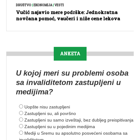
DRUŠTVO
|
EKONOMIJA
|
VESTI
Vučić najavio mere podrške: Jednokratna
novčana pomoć, vaučeri i niže cene lekova
ANKETA
U kojoj meri su problemi osoba
sa invaliditetom zastupljeni u
medijima?
Uopšte nisu zastupljeni
Zastupljeni su, ali površno
Zastupljeni su samo izveštaji, bez dubljeg preispitivanja
Zastupljeni su u pojedinim medijima
Mediji u Sremu su apsolutno posvećeni osobama sa
invaliditetom