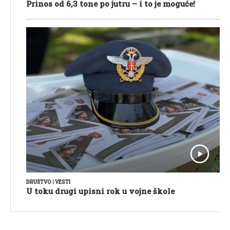
Prinos od 6,3 tone po jutru – i to je moguće!
DRUŠTVO
|
VESTI
U toku drugi upisni rok u vojne škole