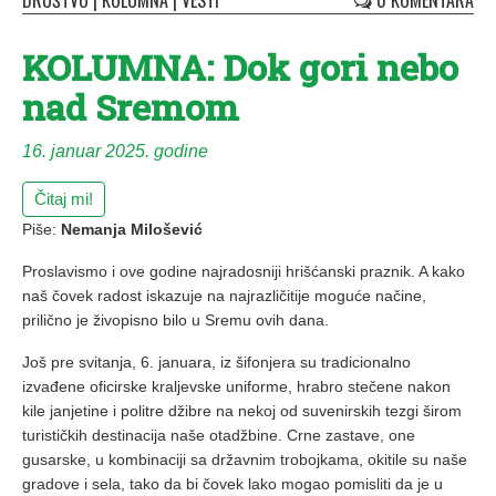
DRUŠTVO
|
KOLUMNA
|
VESTI
0 KOMENTARA
KOLUMNA: Dok gori nebo
nad Sremom
16. januar 2025. godine
Čitaj mi!
Piše:
Nemanja Milošević
Proslavismo i ove godine najradosniji hrišćanski praznik. A kako
naš čovek radost iskazuje na najrazličitije moguće načine,
prilično je živopisno bilo u Sremu ovih dana.
Još pre svitanja, 6. januara, iz šifonjera su tradicionalno
izvađene oficirske kraljevske uniforme, hrabro stečene nakon
kile janjetine i politre džibre na nekoj od suvenirskih tezgi širom
turističkih destinacija naše otadžbine. Crne zastave, one
gusarske, u kombinaciji sa državnim trobojkama, okitile su naše
gradove i sela, tako da bi čovek lako mogao pomisliti da je u