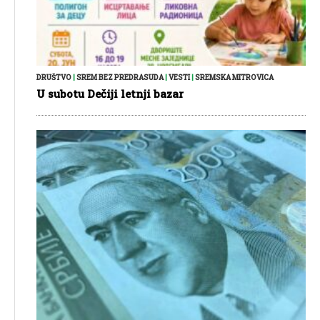
DRUŠTVO
|
SREM BEZ PREDRASUDA
|
VESTI
|
SREMSKA MITROVICA
U subotu Dečiji letnji bazar