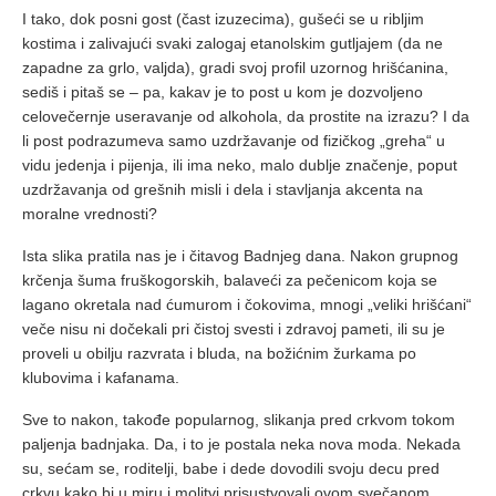
I tako, dok posni gost (čast izuzecima), gušeći se u ribljim
kostima i zalivajući svaki zalogaj etanolskim gutljajem (da ne
zapadne za grlo, valjda), gradi svoj profil uzornog hrišćanina,
sediš i pitaš se – pa, kakav je to post u kom je dozvoljeno
celovečernje useravanje od alkohola, da prostite na izrazu? I da
li post podrazumeva samo uzdržavanje od fizičkog „greha“ u
vidu jedenja i pijenja, ili ima neko, malo dublje značenje, poput
uzdržavanja od grešnih misli i dela i stavljanja akcenta na
moralne vrednosti?
Ista slika pratila nas je i čitavog Badnjeg dana. Nakon grupnog
krčenja šuma fruškogorskih, balaveći za pečenicom koja se
lagano okretala nad ćumurom i čokovima, mnogi „veliki hrišćani“
veče nisu ni dočekali pri čistoj svesti i zdravoj pameti, ili su je
proveli u obilju razvrata i bluda, na božićnim žurkama po
klubovima i kafanama.
Sve to nakon, takođe popularnog, slikanja pred crkvom tokom
paljenja badnjaka. Da, i to je postala neka nova moda. Nekada
su, sećam se, roditelji, babe i dede dovodili svoju decu pred
crkvu kako bi u miru i molitvi prisustvovali ovom svečanom,