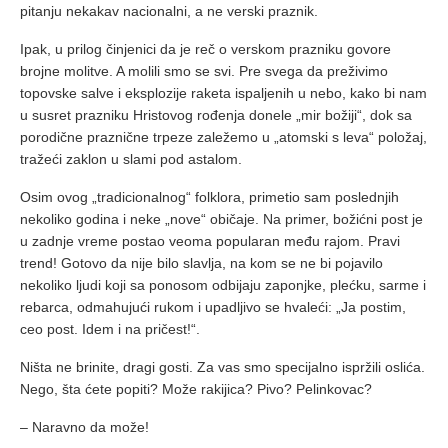
pitanju nekakav nacionalni, a ne verski praznik.
Ipak, u prilog činjenici da je reč o verskom prazniku govore
brojne molitve. A molili smo se svi. Pre svega da preživimo
topovske salve i eksplozije raketa ispaljenih u nebo, kako bi nam
u susret prazniku Hristovog rođenja donele „mir božiji“, dok sa
porodične praznične trpeze zaležemo u „atomski s leva“ položaj,
tražeći zaklon u slami pod astalom.
Osim ovog „tradicionalnog“ folklora, primetio sam poslednjih
nekoliko godina i neke „nove“ običaje. Na primer, božićni post je
u zadnje vreme postao veoma popularan među rajom. Pravi
trend! Gotovo da nije bilo slavlja, na kom se ne bi pojavilo
nekoliko ljudi koji sa ponosom odbijaju zaponjke, plećku, sarme i
rebarca, odmahujući rukom i upadljivo se hvaleći: „Ja postim,
ceo post. Idem i na pričest!“.
Ništa ne brinite, dragi gosti. Za vas smo specijalno ispržili oslića.
Nego, šta ćete popiti? Može rakijica? Pivo? Pelinkovac?
– Naravno da može!