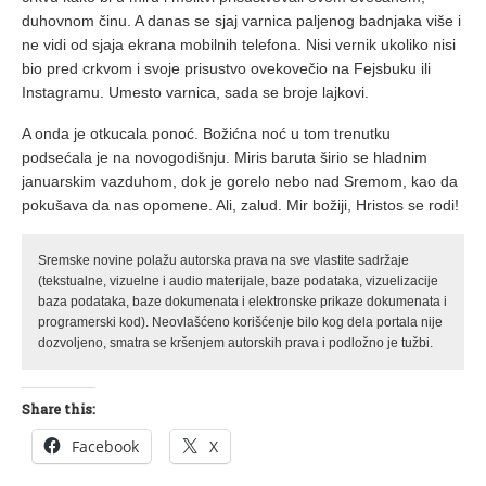
duhovnom činu. A danas se sjaj varnica paljenog badnjaka više i
ne vidi od sjaja ekrana mobilnih telefona. Nisi vernik ukoliko nisi
bio pred crkvom i svoje prisustvo ovekovečio na Fejsbuku ili
Instagramu. Umesto varnica, sada se broje lajkovi.
A onda je otkucala ponoć. Božićna noć u tom trenutku
podsećala je na novogodišnju. Miris baruta širio se hladnim
januarskim vazduhom, dok je gorelo nebo nad Sremom, kao da
pokušava da nas opomene. Ali, zalud. Mir božiji, Hristos se rodi!
Sremske novine polažu autorska prava na sve vlastite sadržaje
(tekstualne, vizuelne i audio materijale, baze podataka, vizuelizacije
baza podataka, baze dokumenata i elektronske prikaze dokumenata i
programerski kod). Neovlašćeno korišćenje bilo kog dela portala nije
dozvoljeno, smatra se kršenjem autorskih prava i podložno je tužbi.
Share this:
Facebook
X