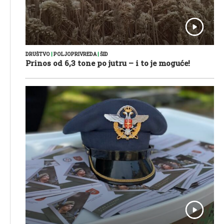
DRUŠTVO
|
POLJOPRIVREDA
|
ŠID
Prinos od 6,3 tone po jutru – i to je moguće!