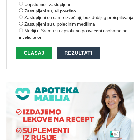
Uopšte nisu zastupljeni
Zastupljeni su, ali površno
Zastupljeni su samo izveštaji, bez dubljeg preispitivanja
Zastupljeni su u pojedinim medijima
Mediji u Sremu su apsolutno posvećeni osobama sa
invaliditetom
GLASAJ
REZULTATI