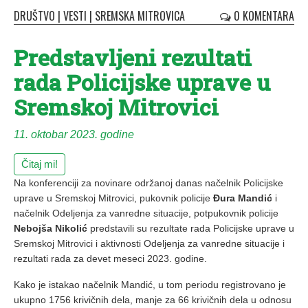
DRUŠTVO
|
VESTI
|
SREMSKA MITROVICA
0 KOMENTARA
Predstavljeni rezultati
rada Policijske uprave u
Sremskoj Mitrovici
11. oktobar 2023. godine
Čitaj mi!
Na konferenciji za novinare održanoj danas načelnik Policijske
uprave u Sremskoj Mitrovici, pukovnik policije
Đura Mandić
i
načelnik Odeljenja za vanredne situacije, potpukovnik policije
Nebojša Nikolić
predstavili su rezultate rada Policijske uprave u
Sremskoj Mitrovici i aktivnosti Odeljenja za vanredne situacije i
rezultati rada za devet meseci 2023. godine.
Kako je istakao načelnik Mandić, u tom periodu registrovano je
ukupno 1756
krivičnih dela, manje za 66
krivičnih dela u odnosu