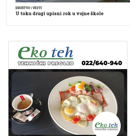
DRUŠTVO
|
VESTI
U toku drugi upisni rok u vojne škole