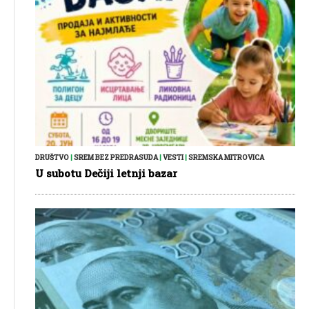
DRUŠTVO
|
SREM BEZ PREDRASUDA
|
VESTI
|
SREMSKA MITROVICA
U subotu Dečiji letnji bazar