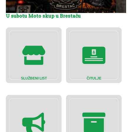
U subotu Moto skup u Brestaču
SLUŽBENI LIST
ČITULJE