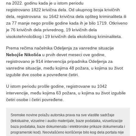
na 2022. godinu kada je u istom periodu
registrovano 1822 krivična dela. Od ukupnog broja krivičnih
dela, registrovana su 1642 krivična dela opšteg kriminaliteta ili
za 77
manje nego prošle godine kada ih je bilo 1719. Otkriveno
je 76 krivičnih dela privrednog, 19 krivičnih dela
visokotehnološkog i 19 krivičnih dela ekološkog kriminaliteta.
Prema rečima načelnika Odeljenja za vanredne situacije
Nebojše Nikolića
u prvih devet meseci ove godine,
registrovano je 914 intervencija pripadnika Odeljenja za
vanredne situacije, među kojima 48 požara, u kojima su život
izgubile dve osobe a povređene četiri.
U istom periodu prošle godine, registrovane su 1042
intervencije, među kojima 63 požara, u kojima su život izgubile
četiri osobe i četiri povređene.
Sremske novine polažu autorska prava na sve vlastite sadržaje
(tekstualne, vizuelne i audio materijale, baze podataka, vizuelizacije
baza podataka, baze dokumenata i elektronske prikaze dokumenata i
programerski kod). Neovlašćeno korišćenje bilo kog dela portala nije