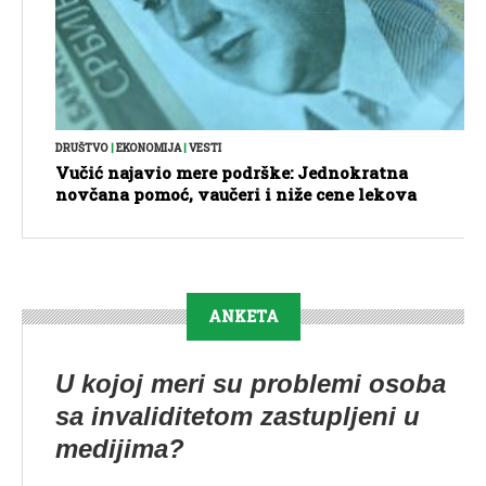
DRUŠTVO
|
EKONOMIJA
|
VESTI
Vučić najavio mere podrške: Jednokratna
novčana pomoć, vaučeri i niže cene lekova
ANKETA
U kojoj meri su problemi osoba
sa invaliditetom zastupljeni u
medijima?