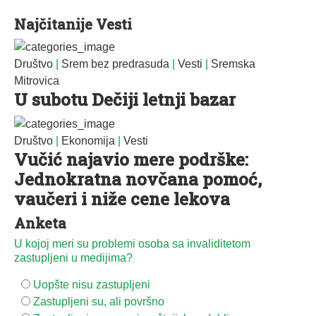
Najčitanije Vesti
Društvo
|
Srem bez predrasuda
|
Vesti
|
Sremska
Mitrovica
U subotu Dečiji letnji bazar
Društvo
|
Ekonomija
|
Vesti
Vučić najavio mere podrške:
Jednokratna novčana pomoć,
vaučeri i niže cene lekova
Anketa
U kojoj meri su problemi osoba sa invaliditetom
zastupljeni u medijima?
Uopšte nisu zastupljeni
Zastupljeni su, ali površno