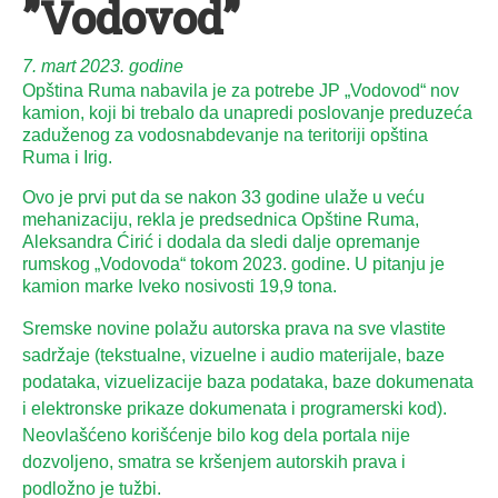
”Vodovod”
7. mart 2023. godine
Opština Ruma nabavila je za potrebe JP „Vodovod“ nov
kamion, koji bi trebalo da unapredi poslovanje preduzeća
zaduženog za vodosnabdevanje na teritoriji opština
Ruma i Irig.
Ovo je prvi put da se nakon 33 godine ulaže u veću
mehanizaciju, rekla je predsednica Opštine Ruma,
Aleksandra Ćirić i dodala da sledi dalje opremanje
rumskog „Vodovoda“ tokom 2023. godine. U pitanju je
kamion marke Iveko nosivosti 19,9 tona.
Sremske novine polažu autorska prava na sve vlastite
sadržaje (tekstualne, vizuelne i audio materijale, baze
podataka, vizuelizacije baza podataka, baze dokumenata
i elektronske prikaze dokumenata i programerski kod).
Neovlašćeno korišćenje bilo kog dela portala nije
dozvoljeno, smatra se kršenjem autorskih prava i
podložno je tužbi.