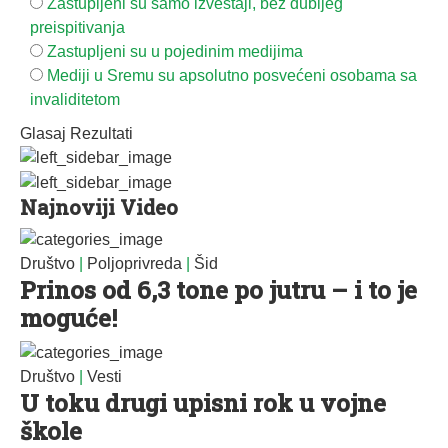
Zastupljeni su samo izveštaji, bez dubljeg
preispitivanja
Zastupljeni su u pojedinim medijima
Mediji u Sremu su apsolutno posvećeni osobama sa
invaliditetom
Glasaj
Rezultati
Najnoviji Video
Društvo
|
Poljoprivreda
|
Šid
Prinos od 6,3 tone po jutru – i to je
moguće!
Društvo
|
Vesti
U toku drugi upisni rok u vojne
škole