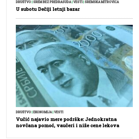
DRUŠTVO
|
SREM BEZ PREDRASUDA
|
VESTI
|
SREMSKA MITROVICA
U subotu Dečiji letnji bazar
DRUŠTVO
|
EKONOMIJA
|
VESTI
Vučić najavio mere podrške: Jednokratna
novčana pomoć, vaučeri i niže cene lekova