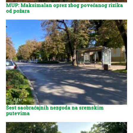
MUP: Maksimalan oprez zbog povećanog rizika
od požara
Šest saobraćajnih nezgoda na sremskim
putevima