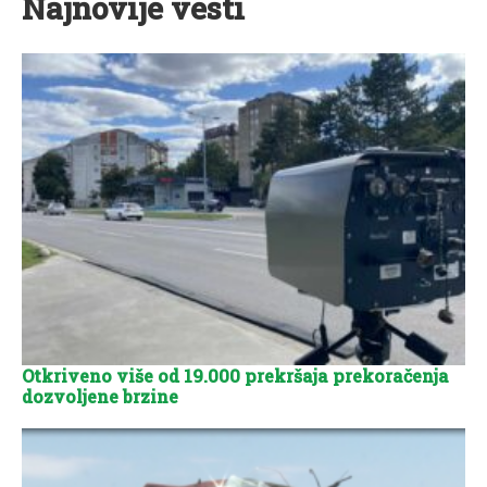
Najnovije vesti
Otkriveno više od 19.000 prekršaja prekoračenja
dozvoljene brzine