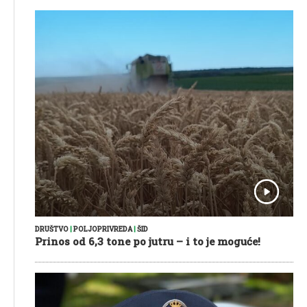
DRUŠTVO
|
POLJOPRIVREDA
|
ŠID
Prinos od 6,3 tone po jutru – i to je moguće!