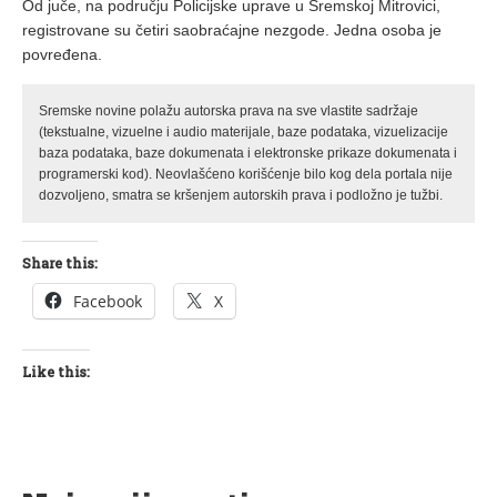
Od juče, na području Policijske uprave u Sremskoj Mitrovici,
registrovane su četiri saobraćajne nezgode. Jedna osoba je
povređena.
Sremske novine polažu autorska prava na sve vlastite sadržaje
(tekstualne, vizuelne i audio materijale, baze podataka, vizuelizacije
baza podataka, baze dokumenata i elektronske prikaze dokumenata i
programerski kod). Neovlašćeno korišćenje bilo kog dela portala nije
dozvoljeno, smatra se kršenjem autorskih prava i podložno je tužbi.
Share this:
Facebook
X
Like this: