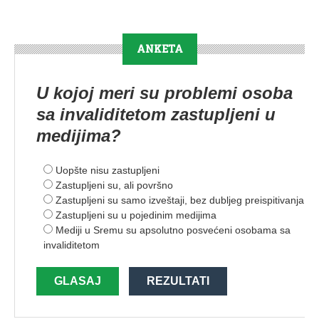
ANKETA
U kojoj meri su problemi osoba
sa invaliditetom zastupljeni u
medijima?
Uopšte nisu zastupljeni
Zastupljeni su, ali površno
Zastupljeni su samo izveštaji, bez dubljeg preispitivanja
Zastupljeni su u pojedinim medijima
Mediji u Sremu su apsolutno posvećeni osobama sa
invaliditetom
GLASAJ
REZULTATI