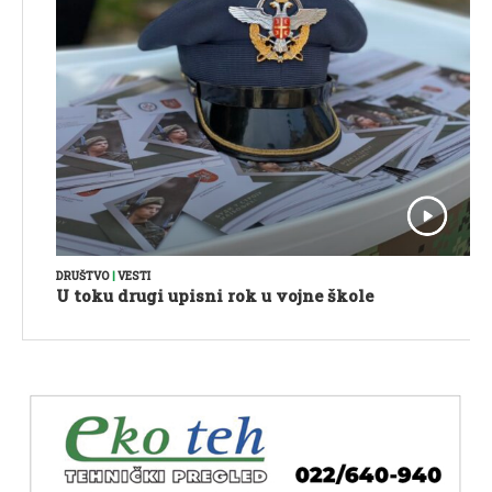
DRUŠTVO
|
VESTI
U toku drugi upisni rok u vojne škole