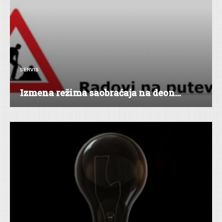
SERVIS
Izmena režima saobraćaja na deon...