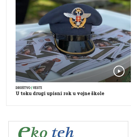
DRUŠTVO
|
VESTI
U toku drugi upisni rok u vojne škole