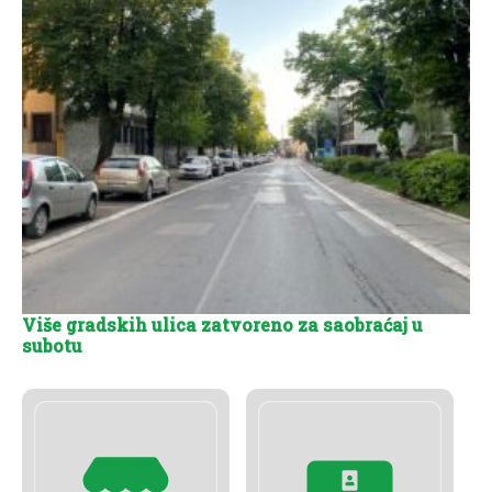
Više gradskih ulica zatvoreno za saobraćaj u
subotu