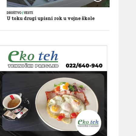
DRUŠTVO
|
VESTI
U toku drugi upisni rok u vojne škole