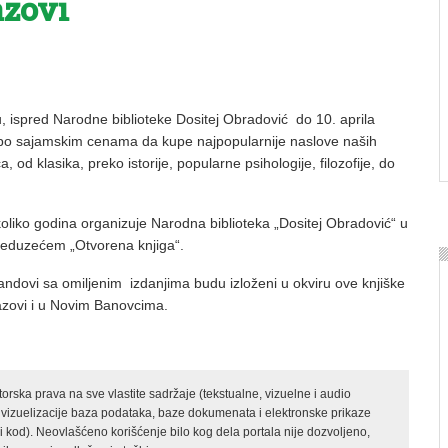
azovi
 ispred Narodne biblioteke Dositej Obradović do 10. aprila
će po sajamskim cenama da kupe najpopularnije naslove naših
 od klasika, preko istorije, popularne psihologije, filozofije, do
oliko godina organizuje Narodna biblioteka „Dositej Obradović“ u
reduzećem „Otvorena knjiga“.
andovi sa omiljenim izdanjima budu izloženi u okviru ove knjiške
Pazovi i u Novim Banovcima.
rska prava na sve vlastite sadržaje (tekstualne, vizuelne i audio
 vizuelizacije baza podataka, baze dokumenata i elektronske prikaze
kod). Neovlašćeno korišćenje bilo kog dela portala nije dozvoljeno,