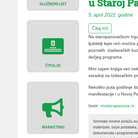
u Staroj P
SLUŽBENI LIST
5. april 2022. godine
Čitaj mi!
Na staropazovačkom trgu,
ljubitelji lepe reči moći
poznatih izadavačkih kuća,
dečjeg programa.
ČITULJE
Mini sajam knjiga već nek
saradnji sa Izdavačkim p
Nekoliko puta godišnje št
manifestacije i u Novoj 
Izvor:
rtvstarapazova.rs
Sremske novine polažu auto
materijale, baze podataka,
MARKETING
dokumenata i programerski 