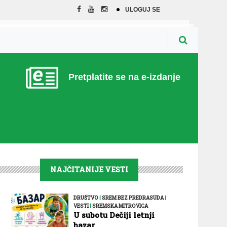
ULOGUJ SE
Pretplatite se na e-izdanje
NAJČITANIJE VESTI
DRUŠTVO
|
SREM BEZ PREDRASUDA
|
VESTI
|
SREMSKA MITROVICA
U subotu Dečiji letnji
bazar