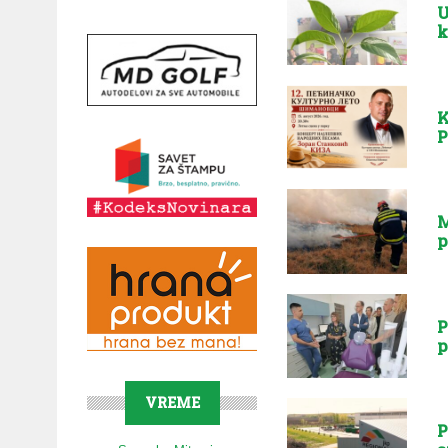
U
k
K
P
M
p
P
p
VREME
P