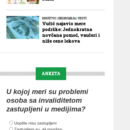
DRUŠTVO
|
EKONOMIJA
|
VESTI
Vučić najavio mere
podrške: Jednokratna
novčana pomoć, vaučeri i
niže cene lekova
ANKETA
U kojoj meri su problemi
osoba sa invaliditetom
zastupljeni u medijima?
Uopšte nisu zastupljeni
Zastupljeni su, ali površno