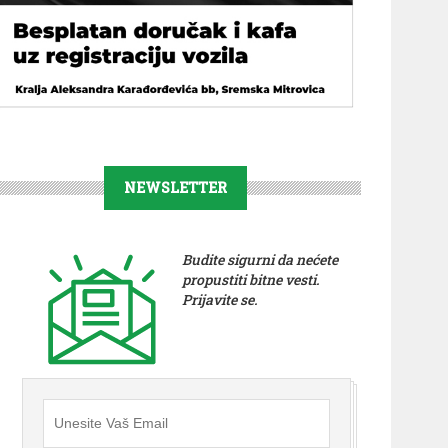
NEWSLETTER
Budite sigurni da nećete
propustiti bitne vesti.
Prijavite se.