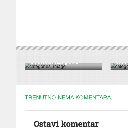
DRUŠTVO
|
VESTI
|
SREMSKA MITROVICA
VESTI
|
Spisak dobitnika
Svetosavske pov...
Nove
TRENUTNO NEMA KOMENTARA.
Ostavi komentar