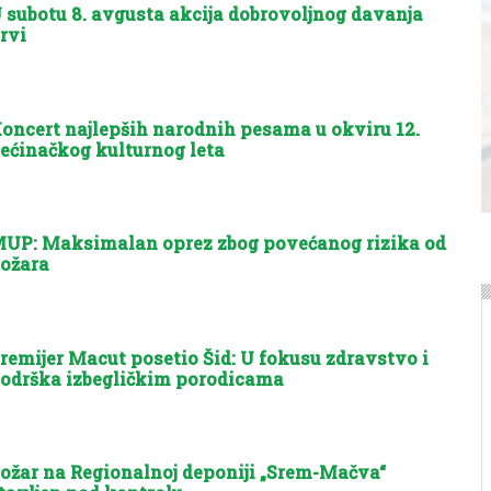
 subotu 8. avgusta akcija dobrovoljnog davanja
rvi
oncert najlepših narodnih pesama u okviru 12.
ećinačkog kulturnog leta
UP: Maksimalan oprez zbog povećanog rizika od
ožara
remijer Macut posetio Šid: U fokusu zdravstvo i
odrška izbegličkim porodicama
ožar na Regionalnoj deponiji „Srem-Mačva“