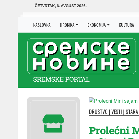
ČETVRTAK, 6. AVGUST 2026.
NASLOVNA
HRONIKA
EKONOMIJA
KULTURA
DRUŠTVO
|
VESTI
|
STARA
Prolećni 