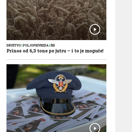
DRUŠTVO
|
POLJOPRIVREDA
|
ŠID
Prinos od 6,3 tone po jutru – i to je moguće!