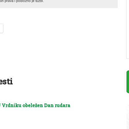
ih prava i podložno je tužbi.
esti
 Vrdniku obeležen Dan rudara