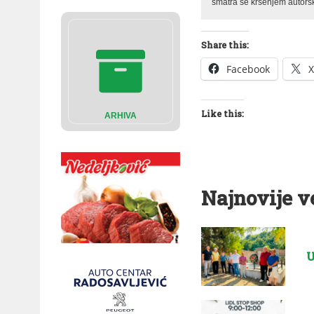
smatra se kršenjem autorsk
Share this:
Facebook
X
Like this:
ARHIVA
Najnovije v
U