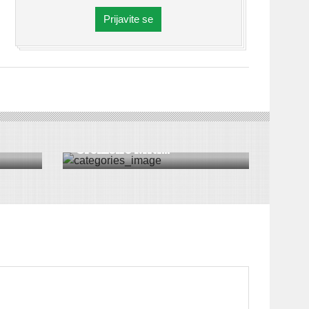
Prijavite se
DRUŠTVO
|
VESTI
|
SREMSKA MITROVICA
Sporazum o saradnji
Sremske Mitr...