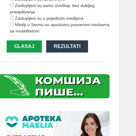
Zastupljeni su samo izveštaji, bez dubljeg
preispitivanja
Zastupljeni su u pojedinim medijima
Mediji u Sremu su apsolutno posvećeni osobama
sa invaliditetom
GLASAJ
REZULTATI