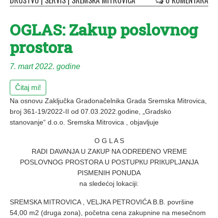
DRUŠTVO
|
SERVIS
|
SREMSKA MITROVICA
0 KOMENTARA
OGLAS: Zakup poslovnog
prostora
7. mart 2022. godine
Čitaj mi!
Na osnovu Zaključka Gradonačelnika Grada Sremska Mitrovica,
broj 361-19/2022-II od 07.03.2022.godine, „Gradsko
stanovanje“ d.o.o. Sremska Mitrovica , objavljuje
O G L A S
RADI DAVANJA U ZAКUP NA ODREĐENO VREME
POSLOVNOG PROSTORA U POSTUPКU PRIКUPLJANJA
PISMENIH PONUDA
na sledećoj lokaciji:
SREMSКA MITROVICA , VELJКA PETROVIĆA B.B. površine
54,00 m2 (druga zona), početna cena zakupnine na mesečnom