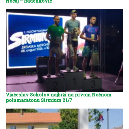
Noćaj – Radenković
Vjačeslav Sokolov najbrži na prvom Noćnom
polumaratonu Sirmium 21/7