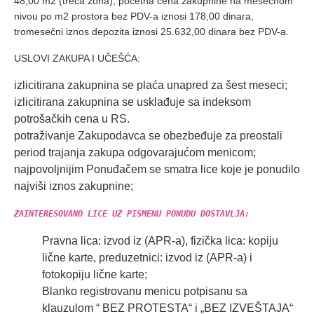
48,00 m2 (treća zona), početna cena zakupnine na mesečnom
nivou po m2 prostora bez PDV-a iznosi 178,00 dinara,
tromesečni iznos depozita iznosi 25.632,00 dinara bez PDV-a.
USLOVI ZAКUPA I UČEŠĆA:
izlicitirana zakupnina se plaća unapred za šest meseci;
izlicitirana zakupnina se usklađuje sa indeksom
potrošačkih cena u RS.
potraživanje Zakupodavca se obezbeđuje za preostali
period trajanja zakupa odgovarajućom menicom;
najpovoljnijim Ponuđačem se smatra lice koje je ponudilo
najviši iznos zakupnine;
ZAINTERESOVANO LICE UZ PISMENU PONUDU DOSTAVLJA:
Pravna lica: izvod iz (APR-a), fizička lica: kopiju
lične karte, preduzetnici: izvod iz (APR-a) i
fotokopiju lične karte;
Blanko registrovanu menicu potpisanu sa
klauzulom “ BEZ PROTESTA“ i „BEZ IZVEŠTAJA“