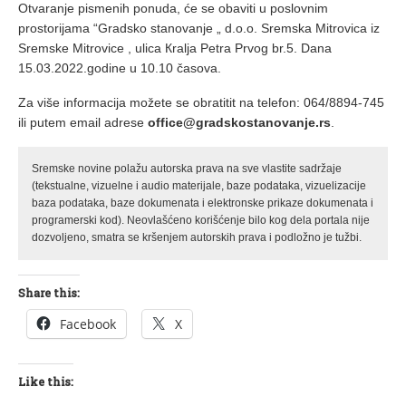
Otvaranje pismenih ponuda, će se obaviti u poslovnim
prostorijama “Gradsko stanovanje „ d.o.o. Sremska Mitrovica iz
Sremske Mitrovice , ulica Кralja Petra Prvog br.5. Dana
15.03.2022.godine u 10.10 časova.
Za više informacija možete se obratitit na telefon: 064/8894-745
ili putem email adrese
office@gradskostanovanje.rs
.
Sremske novine polažu autorska prava na sve vlastite sadržaje
(tekstualne, vizuelne i audio materijale, baze podataka, vizuelizacije
baza podataka, baze dokumenata i elektronske prikaze dokumenata i
programerski kod). Neovlašćeno korišćenje bilo kog dela portala nije
dozvoljeno, smatra se kršenjem autorskih prava i podložno je tužbi.
Share this:
Facebook
X
Like this: