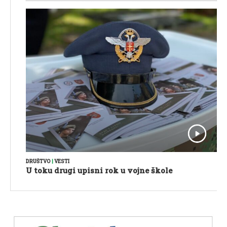
DRUŠTVO
|
VESTI
U toku drugi upisni rok u vojne škole