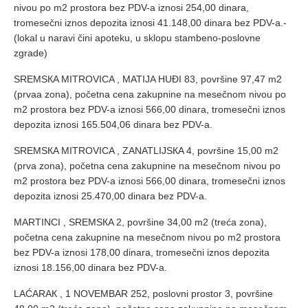
nivou po m2 prostora bez PDV-a iznosi 254,00 dinara,
tromesečni iznos depozita iznosi 41.148,00 dinara bez PDV-a.-
(lokal u naravi čini apoteku, u sklopu stambeno-poslovne
zgrade)
SREMSКA MITROVICA , MATIJA HUĐI 83, površine 97,47 m2
(prvaa zona), početna cena zakupnine na mesečnom nivou po
m2 prostora bez PDV-a iznosi 566,00 dinara, tromesečni iznos
depozita iznosi 165.504,06 dinara bez PDV-a.
SREMSКA MITROVICA , ZANATLIJSКA 4, površine 15,00 m2
(prva zona), početna cena zakupnine na mesečnom nivou po
m2 prostora bez PDV-a iznosi 566,00 dinara, tromesečni iznos
depozita iznosi 25.470,00 dinara bez PDV-a.
MARTINCI , SREMSКA 2, površine 34,00 m2 (treća zona),
početna cena zakupnine na mesečnom nivou po m2 prostora
bez PDV-a iznosi 178,00 dinara, tromesečni iznos depozita
iznosi 18.156,00 dinara bez PDV-a.
LAĆARAК , 1 NOVEMBAR 252, poslovni prostor 3, površine