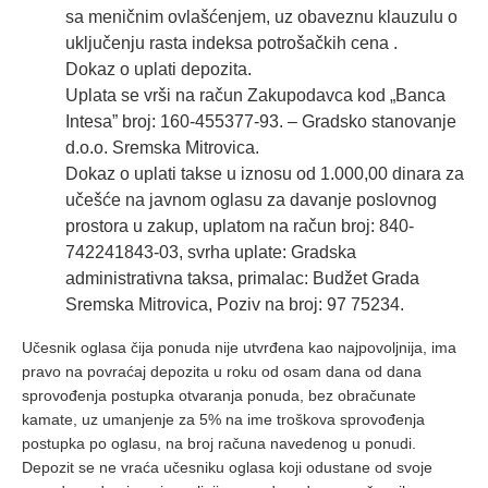
sa meničnim ovlašćenjem, uz obaveznu klauzulu o
uključenju rasta indeksa potrošačkih cena .
Dokaz o uplati depozita.
Uplata se vrši na račun Zakupodavca kod „Banca
Intesa” broj: 160-455377-93. – Gradsko stanovanje
d.o.o. Sremska Mitrovica.
Dokaz o uplati takse u iznosu od 1.000,00 dinara za
učešće na javnom oglasu za davanje poslovnog
prostora u zakup, uplatom na račun broj: 840-
742241843-03, svrha uplate: Gradska
administrativna taksa, primalac: Budžet Grada
Sremska Mitrovica, Poziv na broj: 97 75234.
Učesnik oglasa čija ponuda nije utvrđena kao najpovoljnija, ima
pravo na povraćaj depozita u roku od osam dana od dana
sprovođenja postupka otvaranja ponuda, bez obračunate
kamate, uz umanjenje za 5% na ime troškova sprovođenja
postupka po oglasu, na broj računa navedenog u ponudi.
Depozit se ne vraća učesniku oglasa koji odustane od svoje