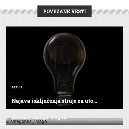
POVEZANE VESTI
SERVIS
Najava isključenja struje za uto...
DRUŠTVO
|
VESTI
|
INĐIJA
„Radna akcija“ i Opš...
DRUŠTVO
|
VESTI
|
BEOČIN