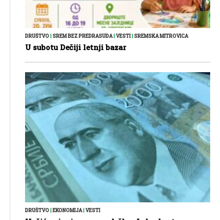
DRUŠTVO
|
SREM BEZ PREDRASUDA
|
VESTI
|
SREMSKA MITROVICA
U subotu Dečiji letnji bazar
DRUŠTVO
|
EKONOMIJA
|
VESTI