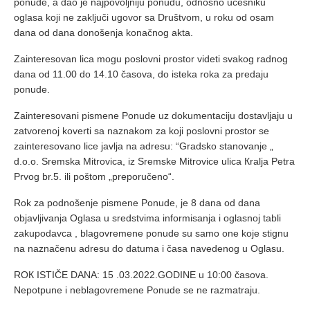
ponude, a dao je najpovoljniju ponudu, odnosno učesniku
oglasa koji ne zaključi ugovor sa Društvom, u roku od osam
dana od dana donošenja konačnog akta.
Zainteresovan lica mogu poslovni prostor videti svakog radnog
dana od 11.00 do 14.10 časova, do isteka roka za predaju
ponude.
Zainteresovani pismene Ponude uz dokumentaciju dostavljaju u
zatvorenoj koverti sa naznakom za koji poslovni prostor se
zainteresovano lice javlja na adresu: “Gradsko stanovanje „
d.o.o. Sremska Mitrovica, iz Sremske Mitrovice ulica Кralja Petra
Prvog br.5. ili poštom „preporučeno“.
Rok za podnošenje pismene Ponude, je 8 dana od dana
objavljivanja Oglasa u sredstvima informisanja i oglasnoj tabli
zakupodavca , blagovremene ponude su samo one koje stignu
na naznačenu adresu do datuma i časa navedenog u Oglasu.
ROК ISTIČE DANA: 15 .03.2022.GODINE u 10:00 časova.
Nepotpune i neblagovremene Ponude se ne razmatraju.