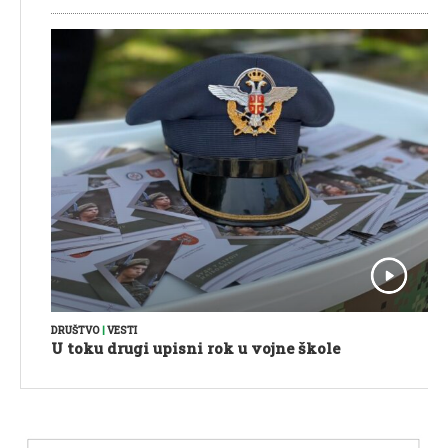
DRUŠTVO
|
VESTI
U toku drugi upisni rok u vojne škole