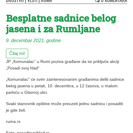
DRUŠTVO
|
VESTI
|
RUMA
0 KOMENTARA
Besplatne sadnice belog
jasena i za Rumljane
9. decembar 2021. godine
Čitaj mi!
JP „Кomunalac“ u Rumi poziva građane da se priključe akciji
„Posadi svoj hlad“.
„Кomunalac“ će svim zainteresovanim građanima deliti sadnice
belog jasena u petak, 10. decembra, u 12 časova, u malom
parkiću u Glavnoj ulici.
Svaki stanovnik opštine može preuzeti jednu sadnicu i posaditi
je gde želi.
ruma.rs
Foto: posadisvojhlad.rs