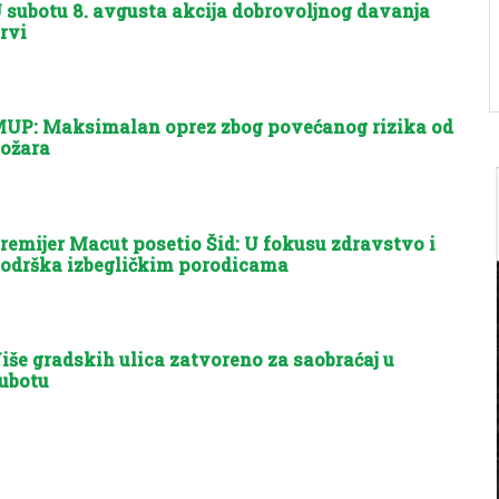
 subotu 8. avgusta akcija dobrovoljnog davanja
rvi
UP: Maksimalan oprez zbog povećanog rizika od
ožara
remijer Macut posetio Šid: U fokusu zdravstvo i
odrška izbegličkim porodicama
iše gradskih ulica zatvoreno za saobraćaj u
ubotu