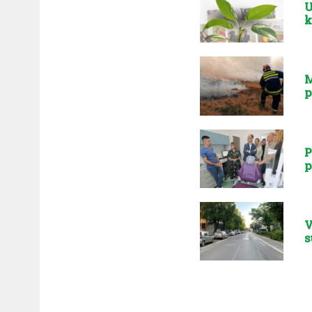
U
k
M
p
P
p
V
s