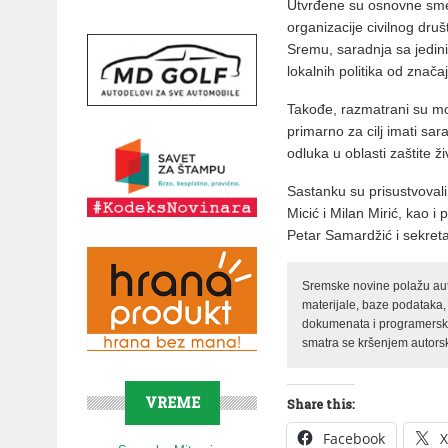
Utvrđene su osnovne smern
organizacije civilnog druš
Sremu, saradnja sa jedi
lokalnih politika od značaj
Takođe, razmatrani su mod
primarno za cilj imati sa
odluka u oblasti zaštite ž
Sastanku su prisustvovali
Micić i Milan Mirić, kao 
Petar Samardžić i sekreta
Sremske novine polažu auto
materijale, baze podataka,
dokumenata i programerski 
smatra se kršenjem autorsk
VREME
Share this:
Facebook
X