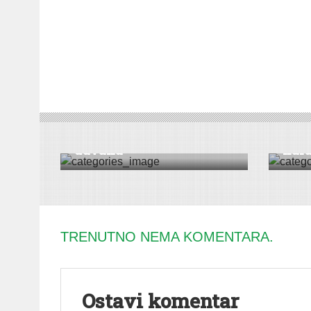
VESTI
|
CRNA HRONIKA
|
SREMSKA MITROVICA
KULTUR
Zaplenjeno više od tone
Fran
duvana
kara
TRENUTNO NEMA KOMENTARA.
Ostavi komentar