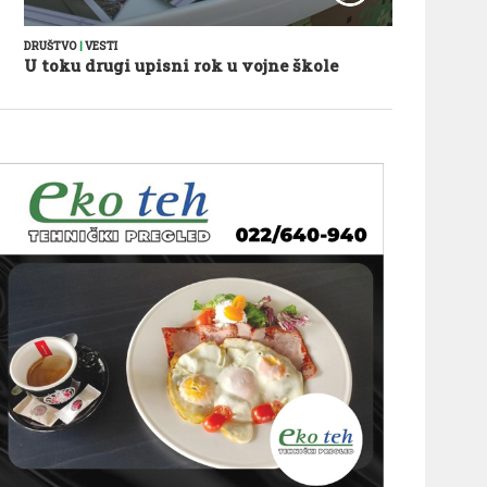
DRUŠTVO
|
VESTI
U toku drugi upisni rok u vojne škole