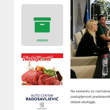
ARHIVA
Na sastanku su razmatran
zastupljenosti predstavni
oblasti ekologije.