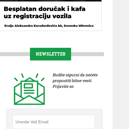
NEWSLETTER
Budite sigurni da nećete
propustiti bitne vesti.
Prijavite se.