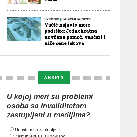
DRUŠTVO
|
EKONOMIJA
|
VESTI
Vučić najavio mere
podrške: Jednokratna
novčana pomoć, vaučeri i
niže cene lekova
ANKETA
U kojoj meri su problemi
osoba sa invaliditetom
zastupljeni u medijima?
Uopšte nisu zastupljeni
Zastupljeni su, ali površno