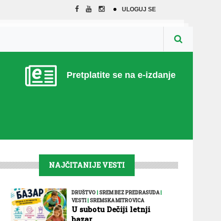
ULOGUJ SE
Pretplatite se na e-izdanje
NAJČITANIJE VESTI
DRUŠTVO
|
SREM BEZ PREDRASUDA
|
VESTI
|
SREMSKA MITROVICA
U subotu Dečiji letnji
bazar