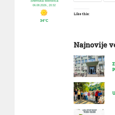
Sremska Mitrovica
06.08.2026., 20:32
Like this:
34°C
Najnovije v
Z
p
U