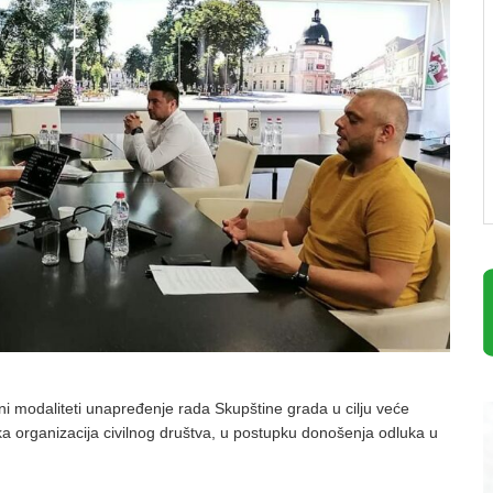
i modaliteti unapređenje rada Skupštine grada u cilju veće
ka organizacija civilnog društva, u postupku donošenja odluka u