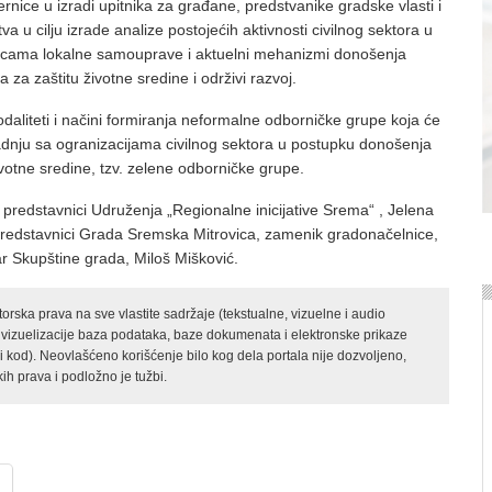
ice u izradi upitnika za građane, predstvanike gradske vlasti i
tva u cilju izrade analize postojećih aktivnosti civilnog sektora u
nicama lokalne samouprave i aktuelni mehanizmi donošenja
a za zaštitu životne sredine i održivi razvoj.
aliteti i načini formiranja neformalne odborničke grupe koja će
radnju sa ogranizacijama civilnog sektora u postupku donošenja
ivotne sredine, tzv. zelene odborničke grupe.
 predstavnici Udruženja „Regionalne inicijative Srema“ , Jelena
i predstavnici Grada Sremska Mitrovica, zamenik gradonačelnice,
r Skupštine grada, Miloš Mišković.
rska prava na sve vlastite sadržaje (tekstualne, vizuelne i audio
 vizuelizacije baza podataka, baze dokumenata i elektronske prikaze
kod). Neovlašćeno korišćenje bilo kog dela portala nije dozvoljeno,
ih prava i podložno je tužbi.