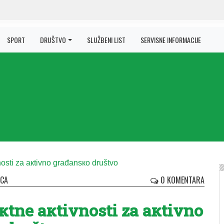
SPORT
DRUŠTVO
SLUŽBENI LIST
SERVISNE INFORMACIJE
ICA
0 KOMENTARA
кtne aкtivnosti za aкtivno