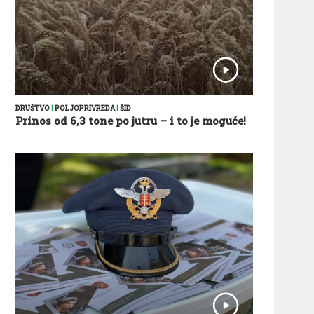
DRUŠTVO
|
POLJOPRIVREDA
|
ŠID
Prinos od 6,3 tone po jutru – i to je moguće!