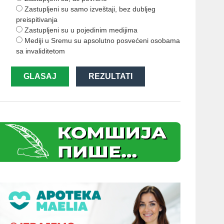
Zastupljeni su samo izveštaji, bez dubljeg
preispitivanja
Zastupljeni su u pojedinim medijima
Mediji u Sremu su apsolutno posvećeni osobama
sa invaliditetom
GLASAJ
REZULTATI