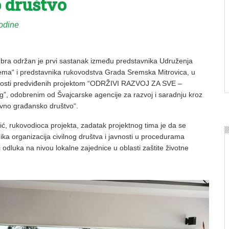
 društvo
odine
bra održan je prvi sastanak između predstavnika Udruženja
Srema“ i predstavnika rukovodstva Grada Sremska Mitrovica, u
ivnosti predviđenih projektom “ODRŽIVI RAZVOJ ZA SVE –
log”, odobrenim od Švajcarske agencije za razvoj i saradnju kroz
vno građansko društvo“.
ć, rukovodioca projekta, zadatak projektnog tima je da se
ka organizacija civilnog društva i javnosti u procedurama
i odluka na nivou lokalne zajednice u oblasti zaštite životne