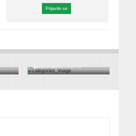
Prijavite se
DRUŠTVO
|
VESTI
|
SREMSKA MITROVICA
ći u
Uskoro nova
„Karadžićeva&#...