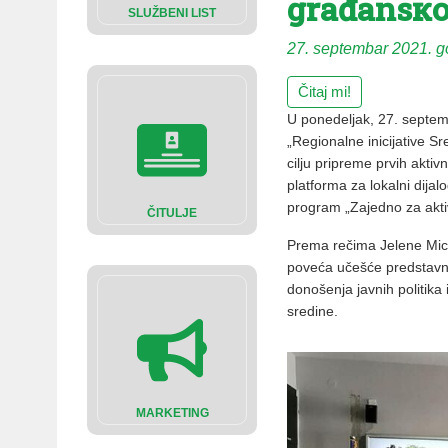
građansкo
SLUŽBENI LIST
27. septembar 2021. g
Čitaj mi!
U ponedeljak, 27. septem
„Regionalne inicijative 
cilju pripreme prvih akt
platforma za lokalni dija
program „Zajedno za akti
ČITULJE
Prema rečima Jelene Mici
poveća učešće predstavni
donošenja javnih politika 
sredine.
MARKETING