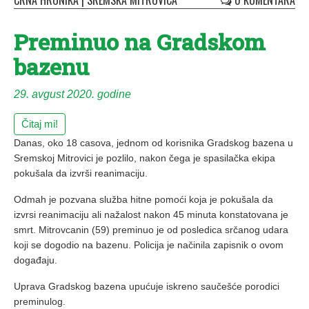
CRNA HRONIKA
|
SREMSKA MITROVICA
0 KOMENTARA
Preminuo na Gradskom
bazenu
29. avgust 2020. godine
Čitaj mi!
Danas, oko 18 casova, jednom od korisnika Gradskog bazena u
Sremskoj Mitrovici je pozlilo, nakon čega je spasilačka ekipa
pokušala da izvrši reanimaciju.
Odmah je pozvana služba hitne pomoći koja je pokušala da
izvrsi reanimaciju ali nažalost nakon 45 minuta konstatovana je
smrt. Mitrovcanin (59) preminuo je od posledica srčanog udara
koji se dogodio na bazenu. Policija je načinila zapisnik o ovom
događaju.
Uprava Gradskog bazena upućuje iskreno saučešće porodici
preminulog.