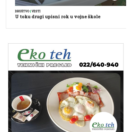
DRUŠTVO
|
VESTI
U toku drugi upisni rok u vojne škole