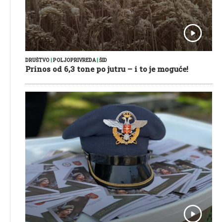
DRUŠTVO
|
POLJOPRIVREDA
|
ŠID
Prinos od 6,3 tone po jutru – i to je moguće!