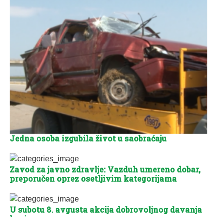
Jedna osoba izgubila život u saobraćaju
Zavod za javno zdravlje: Vazduh umereno dobar,
preporučen oprez osetljivim kategorijama
U subotu 8. avgusta akcija dobrovoljnog davanja