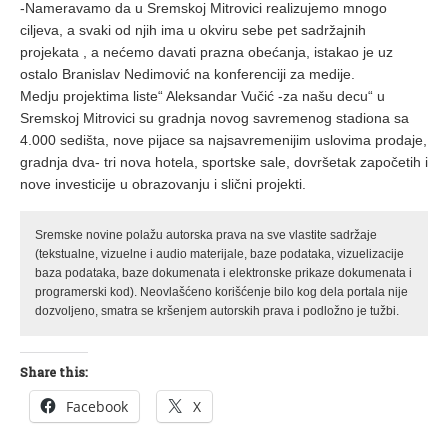
-Nameravamo da u Sremskoj Mitrovici realizujemo mnogo
ciljeva, a svaki od njih ima u okviru sebe pet sadržajnih
projekata , a nećemo davati prazna obećanja, istakao je uz
ostalo Branislav Nedimović na konferenciji za medije.
Medju projektima liste“ Aleksandar Vučić -za našu decu“ u
Sremskoj Mitrovici su gradnja novog savremenog stadiona sa
4.000 sedišta, nove pijace sa najsavremenijim uslovima prodaje,
gradnja dva- tri nova hotela, sportske sale, dovršetak započetih i
nove investicije u obrazovanju i slični projekti.
Sremske novine polažu autorska prava na sve vlastite sadržaje
(tekstualne, vizuelne i audio materijale, baze podataka, vizuelizacije
baza podataka, baze dokumenata i elektronske prikaze dokumenata i
programerski kod). Neovlašćeno korišćenje bilo kog dela portala nije
dozvoljeno, smatra se kršenjem autorskih prava i podložno je tužbi.
Share this:
Facebook
X