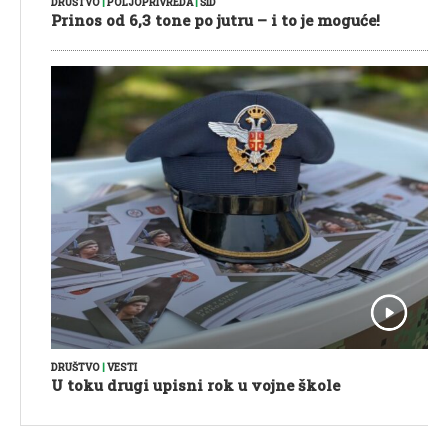
DRUŠTVO
|
POLJOPRIVREDA
|
ŠID
Prinos od 6,3 tone po jutru – i to je moguće!
DRUŠTVO
|
VESTI
U toku drugi upisni rok u vojne škole