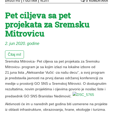
DRUŠTVO
|
POLITIKA
|
VESTI
0 KOMENTARA
Pet ciljeva sa pet
projekata za Sremsku
Mitrovicu
2. jun 2020. godine
Čitaj mi!
Sremska Mitrovica- Pet ciljeva sa pet projekata za Sremsku
Mitrovicu- program je sa kojim izlazi na lokalne izbore od
21.juna lista „Aleksandar Vučić -za našu decu“, a svoj program
je predstavila javnosti na prvoj danas održanoj konferenciji za
medije u prostoriji GO SNS u Sremskoj Mitrovici. O dostugnutim
rezultatima, novim projektima i cijevima govorio je nosilac liste i
predsednik GO SNS Branislav Nedimović.
Aktivnosti će im u narednih pet godina biti usmerene na projekte
iz oblasti infrastrukture, obrazovanja, hrane, ekologije i turizma.