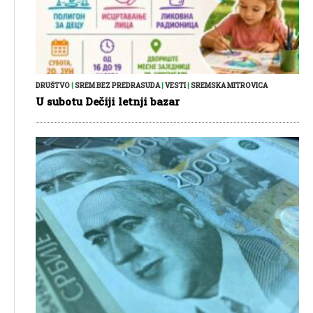
DRUŠTVO
|
SREM BEZ PREDRASUDA
|
VESTI
|
SREMSKA MITROVICA
U subotu Dečiji letnji bazar