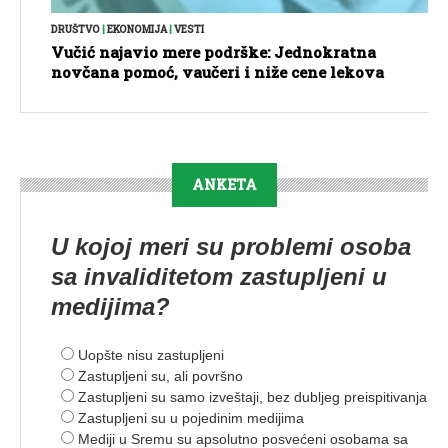
DRUŠTVO
|
EKONOMIJA
|
VESTI
Vučić najavio mere podrške: Jednokratna
novčana pomoć, vaučeri i niže cene lekova
ANKETA
U kojoj meri su problemi osoba
sa invaliditetom zastupljeni u
medijima?
Uopšte nisu zastupljeni
Zastupljeni su, ali površno
Zastupljeni su samo izveštaji, bez dubljeg preispitivanja
Zastupljeni su u pojedinim medijima
Mediji u Sremu su apsolutno posvećeni osobama sa