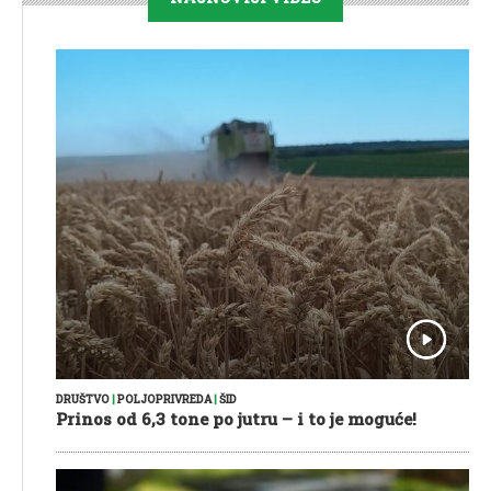
DRUŠTVO
|
POLJOPRIVREDA
|
ŠID
Prinos od 6,3 tone po jutru – i to je moguće!