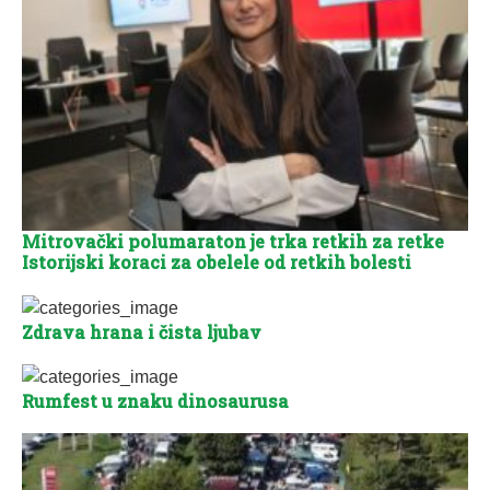
Mitrovački polumaraton je trka retkih za retke
Istorijski koraci za obelele od retkih bolesti
Zdrava hrana i čista ljubav
Rumfest u znaku dinosaurusa