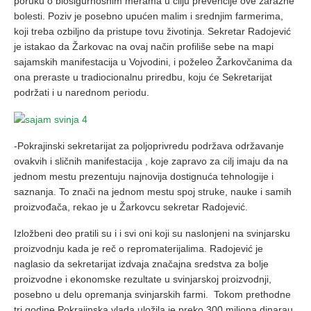
poruku o biosigurnosnim merama u cilju prevencije ove zarazne
bolesti. Poziv je posebno upućen malim i srednjim farmerima,
koji treba ozbiljno da pristupe tovu životinja. Sekretar Radojević
je istakao da Žarkovac na ovaj način profiliše sebe na mapi
sajamskih manifestacija u Vojvodini, i poželeo Žarkovčanima da
ona preraste u tradiocionalnu priredbu, koju će Sekretarijat
podržati i u narednom periodu.
-Pokrajinski sekretarijat za poljoprivredu podržava održavanje
ovakvih i sličnih manifestacija , koje zapravo za cilj imaju da na
jednom mestu prezentuju najnovija dostignuća tehnologije i
saznanja. To znači na jednom mestu spoj struke, nauke i samih
proizvođača, rekao je u Žarkovcu sekretar Radojević.
Izložbeni deo pratili su i i svi oni koji su naslonjeni na svinjarsku
proizvodnju kada je reč o repromaterijalima. Radojević je
naglasio da sekretarijat izdvaja značajna sredstva za bolje
proizvodne i ekonomske rezultate u svinjarskoj proizvodnji,
posebno u delu opremanja svinjarskih farmi. Tokom prethodne
tri godine Pokrajinska vlada uložila je preko 300 miliona dinarau