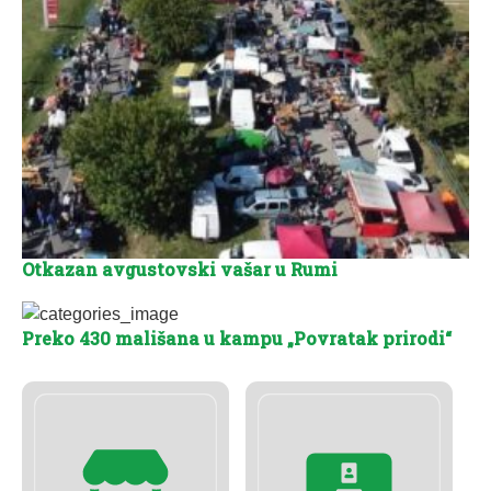
Otkazan avgustovski vašar u Rumi
Preko 430 mališana u kampu „Povratak prirodi“