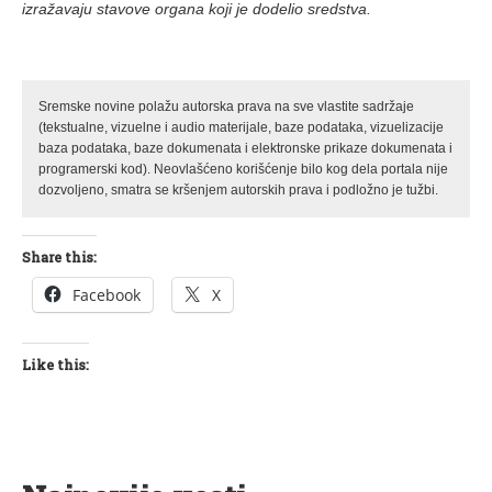
izražavaju stavove organa koji je dodelio sredstva.
Sremske novine polažu autorska prava na sve vlastite sadržaje
(tekstualne, vizuelne i audio materijale, baze podataka, vizuelizacije
baza podataka, baze dokumenata i elektronske prikaze dokumenata i
programerski kod). Neovlašćeno korišćenje bilo kog dela portala nije
dozvoljeno, smatra se kršenjem autorskih prava i podložno je tužbi.
Share this:
Facebook
X
Like this: