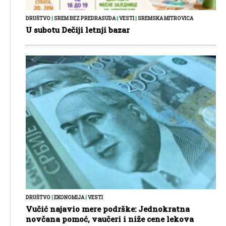
DRUŠTVO
|
SREM BEZ PREDRASUDA
|
VESTI
|
SREMSKA MITROVICA
U subotu Dečiji letnji bazar
DRUŠTVO
|
EKONOMIJA
|
VESTI
Vučić najavio mere podrške: Jednokratna
novčana pomoć, vaučeri i niže cene lekova