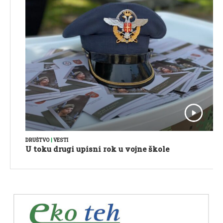
DRUŠTVO
|
VESTI
U toku drugi upisni rok u vojne škole