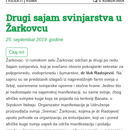
PROJEKTI
|
RUMA
0 KOMENTARA
Drugi sajam svinjarstva u
Žarkovcu
25. septembar 2019. godine
Čitaj mi!
Žarkovac- U rumskom selu Žarkovac održan je drugi po redu
Sajam svinjarstva, koji je svečano otvorio pokrajisnki sekretar za
poljoprivredu, vodoprivredu i šumarstvo,
dr Vuk Radojević
. Na
sajmu su se predstavili izlagači iz najprestižnijih farmi svinja u
Srbiji, savremene svinjarske opreme i stočne hrane. Jedino što
je nedostajalo na sajamskoj manifestaciji, su same svinje, zbog
afričke svinjske kuge koja se pojavila na teritoriji Banata, u
Srpskom Itebeju. Organizator manifestacije je Udruženje
proizvođača svinja „Sremac“ Žarkovac, kojima je dr Radojević
uputio pohvale za organizaciju za entuzijazam, koji us i pored
afričke kuge svinja uspeli da održe manifestaciju i pošalju