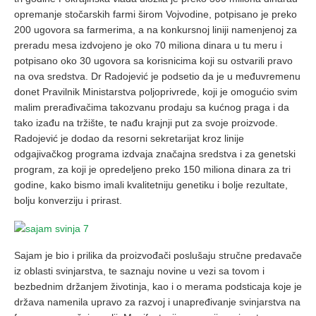
opremanje stočarskih farmi širom Vojvodine, potpisano je preko
200 ugovora sa farmerima, a na konkursnoj liniji namenjenoj za
preradu mesa izdvojeno je oko 70 miliona dinara u tu meru i
potpisano oko 30 ugovora sa korisnicima koji su ostvarili pravo
na ova sredstva. Dr Radojević je podsetio da je u međuvremenu
donet Pravilnik Ministarstva poljoprivrede, koji je omogućio svim
malim prerađivačima takozvanu prodaju sa kućnog praga i da
tako izađu na tržište, te nađu krajnji put za svoje proizvode.
Radojević je dodao da resorni sekretarijat kroz linije
odgajivačkog programa izdvaja značajna sredstva i za genetski
program, za koji je opredeljeno preko 150 miliona dinara za tri
godine, kako bismo imali kvalitetniju genetiku i bolje rezultate,
bolju konverziju i prirast.
Sajam je bio i prilika da proizvođači poslušaju stručne predavače
iz oblasti svinjarstva, te saznaju novine u vezi sa tovom i
bezbednim držanjem životinja, kao i o merama podsticaja koje je
država namenila upravo za razvoj i unapređivanje svinjarstva na