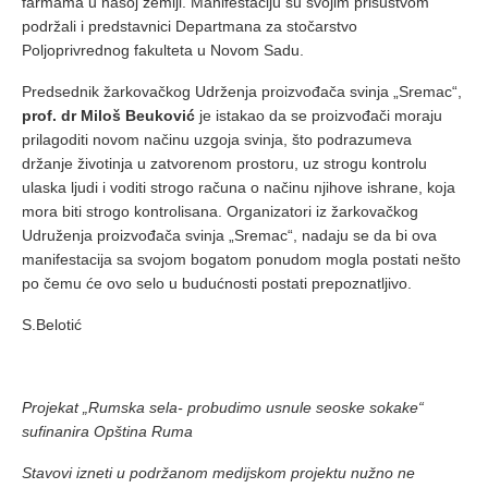
farmama u našoj zemlji. Manifestaciju su svojim prisustvom
podržali i predstavnici Departmana za stočarstvo
Poljoprivrednog fakulteta u Novom Sadu.
Predsednik žarkovačkog Udrženja proizvođača svinja „Sremac“,
prof. dr Miloš Beuković
je istakao da se proizvođači moraju
prilagoditi novom načinu uzgoja svinja, što podrazumeva
držanje životinja u zatvorenom prostoru, uz strogu kontrolu
ulaska ljudi i voditi strogo računa o načinu njihove ishrane, koja
mora biti strogo kontrolisana. Organizatori iz žarkovačkog
Udruženja proizvođača svinja „Sremac“, nadaju se da bi ova
manifestacija sa svojom bogatom ponudom mogla postati nešto
po čemu će ovo selo u budućnosti postati prepoznatljivo.
S.Belotić
Projekat „Rumska sela- probudimo usnule seoske sokake“
sufinanira Opština Ruma
Stavovi izneti u podržanom medijskom projektu nužno ne