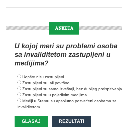
ANKETA
U kojoj meri su problemi osoba
sa invaliditetom zastupljeni u
medijima?
Uopšte nisu zastupljeni
Zastupljeni su, ali površno
Zastupljeni su samo izveštaji, bez dubljeg preispitivanja
Zastupljeni su u pojedinim medijima
Mediji u Sremu su apsolutno posvećeni osobama sa
invaliditetom
GLASAJ
REZULTATI