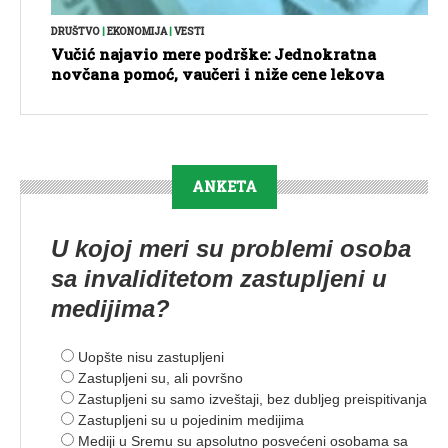
DRUŠTVO
|
EKONOMIJA
|
VESTI
Vučić najavio mere podrške: Jednokratna
novčana pomoć, vaučeri i niže cene lekova
ANKETA
U kojoj meri su problemi osoba
sa invaliditetom zastupljeni u
medijima?
Uopšte nisu zastupljeni
Zastupljeni su, ali površno
Zastupljeni su samo izveštaji, bez dubljeg preispitivanja
Zastupljeni su u pojedinim medijima
Mediji u Sremu su apsolutno posvećeni osobama sa