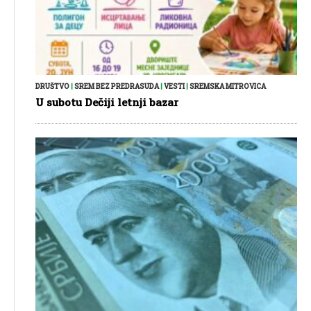
DRUŠTVO
|
SREM BEZ PREDRASUDA
|
VESTI
|
SREMSKA MITROVICA
U subotu Dečiji letnji bazar