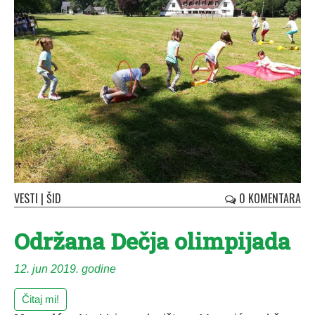
VESTI
|
ŠID
0 KOMENTARA
Održana Dečja olimpijada
12. jun 2019. godine
Čitaj mi!