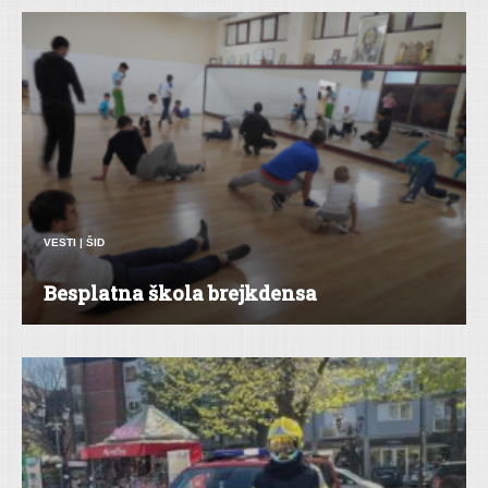
VESTI
|
ŠID
Besplatna škola brejkdensa