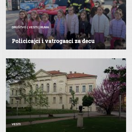
DRUŠTVO
|
VESTI
|
RUMA
Policicajci i vatrogasci za decu
VESTI