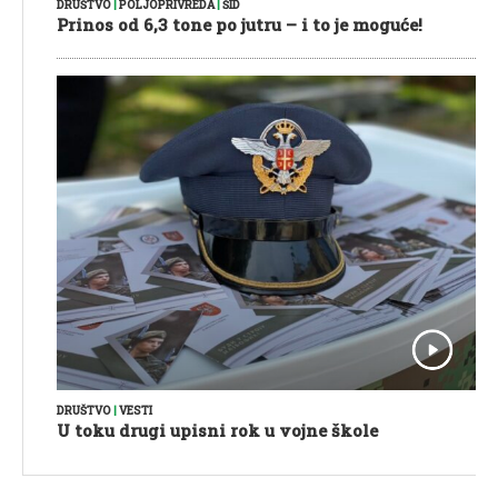
DRUŠTVO
|
POLJOPRIVREDA
|
ŠID
Prinos od 6,3 tone po jutru – i to je moguće!
DRUŠTVO
|
VESTI
U toku drugi upisni rok u vojne škole