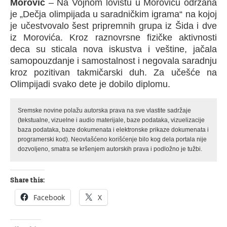
Morović
– Na Vojnom lovištu u Moroviću održana
je „Dečja olimpijada u saradničkim igrama“ na kojoj
je učestvovalo šest pripremnih grupa iz Šida i dve
iz Morovića. Kroz raznovrsne fizičke aktivnosti
deca su sticala nova iskustva i veštine, jačala
samopouzdanje i samostalnost i negovala saradnju
kroz pozitivan takmičarski duh. Za učešće na
Olimpijadi svako dete je dobilo diplomu.
Sremske novine polažu autorska prava na sve vlastite sadržaje
(tekstualne, vizuelne i audio materijale, baze podataka, vizuelizacije
baza podataka, baze dokumenata i elektronske prikaze dokumenata i
programerski kod). Neovlašćeno korišćenje bilo kog dela portala nije
dozvoljeno, smatra se kršenjem autorskih prava i podložno je tužbi.
Share this:
Facebook
X