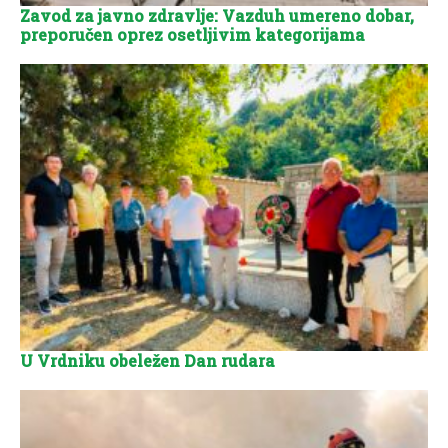
Zavod za javno zdravlje: Vazduh umereno dobar,
preporučen oprez osetljivim kategorijama
U Vrdniku obeležen Dan rudara