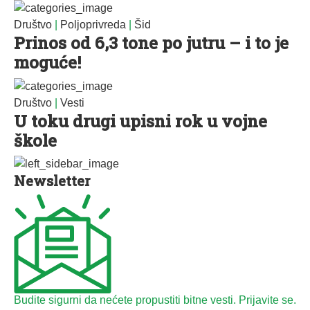
Društvo
|
Poljoprivreda
|
Šid
Prinos od 6,3 tone po jutru – i to je
moguće!
Društvo
|
Vesti
U toku drugi upisni rok u vojne
škole
Newsletter
Budite sigurni da nećete propustiti bitne vesti. Prijavite se.