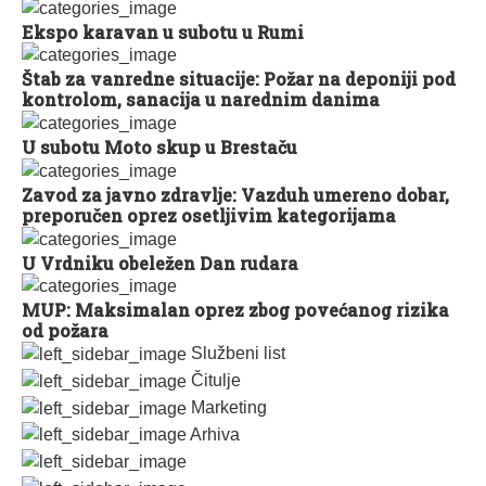
Ekspo karavan u subotu u Rumi
Štab za vanredne situacije: Požar na deponiji pod
kontrolom, sanacija u narednim danima
U subotu Moto skup u Brestaču
Zavod za javno zdravlje: Vazduh umereno dobar,
preporučen oprez osetljivim kategorijama
U Vrdniku obeležen Dan rudara
MUP: Maksimalan oprez zbog povećanog rizika
od požara
Službeni list
Čitulje
Marketing
Arhiva