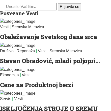
Prijavite se
Povezane Vesti
Vesti
|
Sremska Mitrovica
Obeležavanje Svetskog dana srca
Društvo
|
Reportaža
|
Vesti
|
Sremska Mitrovica
Stevan Obradović, mladi poljopri...
Ekonomija
|
Vesti
Cene na Produktnoj berzi
Servis
|
Vesti
ISKLJUČENJA STRUJE U SREMU