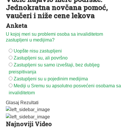
Jednokratna novčana pomoć,
vaučeri i niže cene lekova
Anketa
U kojoj meri su problemi osoba sa invaliditetom
zastupljeni u medijima?
Uopšte nisu zastupljeni
Zastupljeni su, ali površno
Zastupljeni su samo izveštaji, bez dubljeg
preispitivanja
Zastupljeni su u pojedinim medijima
Mediji u Sremu su apsolutno posvećeni osobama sa
invaliditetom
Glasaj
Rezultati
Najnoviji Video