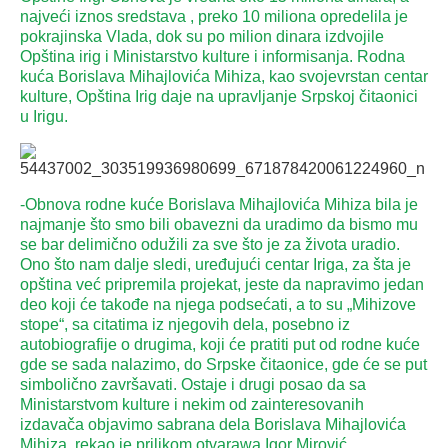
najveći iznos sredstava , preko 10 miliona opredelila je
pokrajinska Vlada, dok su po milion dinara izdvojile
Opština irig i Ministarstvo kulture i informisanja. Rodna
kuća Borislava Mihajlovića Mihiza, kao svojevrstan centar
kulture, Opština Irig daje na upravljanje Srpskoj čitaonici
u Irigu.
-Obnova rodne kuće Borislava Mihajlovića Mihiza bila je
najmanje što smo bili obavezni da uradimo da bismo mu
se bar delimično odužili za sve što je za života uradio.
Ono što nam dalje sledi, uređujući centar Iriga, za šta je
opština već pripremila projekat, jeste da napravimo jedan
deo koji će takođe na njega podsećati, a to su „Mihizove
stope“, sa citatima iz njegovih dela, posebno iz
autobiografije o drugima, koji će pratiti put od rodne kuće
gde se sada nalazimo, do Srpske čitaonice, gde će se put
simbolično završavati. Ostaje i drugi posao da sa
Ministarstvom kulture i nekim od zainteresovanih
izdavača objavimo sabrana dela Borislava Mihajlovića
Mihiza, rekao je prilikom otvarawa Igor Mirović,