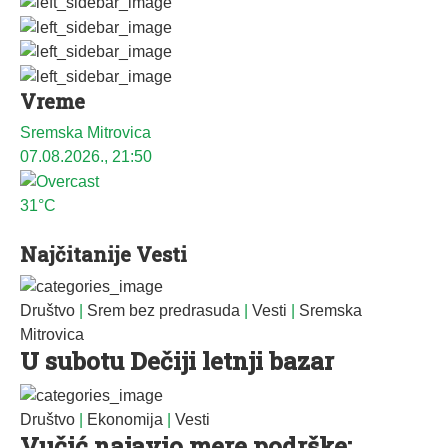
Vreme
Sremska Mitrovica
07.08.2026., 21:50
31°C
Najčitanije Vesti
Društvo
|
Srem bez predrasuda
|
Vesti
|
Sremska
Mitrovica
U subotu Dečiji letnji bazar
Društvo
|
Ekonomija
|
Vesti
Vučić najavio mere podrške: