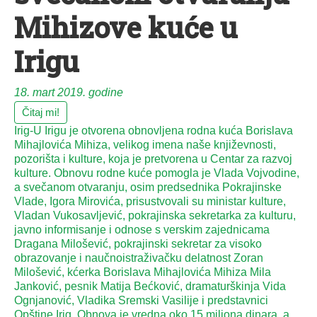
Mihizove kuće u
Irigu
18. mart 2019. godine
Čitaj mi!
Irig-U Irigu je otvorena obnovljena rodna kuća Borislava
Mihajlovića Mihiza, velikog imena naše književnosti,
pozorišta i kulture, koja je pretvorena u Centar za razvoj
kulture. Obnovu rodne kuće pomogla je Vlada Vojvodine,
a svečanom otvaranju, osim predsednika Pokrajinske
Vlade, Igora Mirovića, prisustvovali su ministar kulture,
Vladan Vukosavljević, pokrajinska sekretarka za kulturu,
javno informisanje i odnose s verskim zajednicama
Dragana Milošević, pokrajinski sekretar za visoko
obrazovanje i naučnoistraživačku delatnost Zoran
Milošević, kćerka Borislava Mihajlovića Mihiza Mila
Janković, pesnik Matija Bećković, dramaturškinja Vida
Ognjanović, Vladika Sremski Vasilije i predstavnici
Opštine Irig. Obnova je vredna oko 15 miliona dinara, a