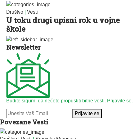
Društvo
|
Vesti
U toku drugi upisni rok u vojne
škole
Newsletter
Budite sigurni da nećete propustiti bitne vesti. Prijavite se.
Prijavite se
Povezane Vesti
Društvo
|
Vesti
|
Sremska Mitrovica