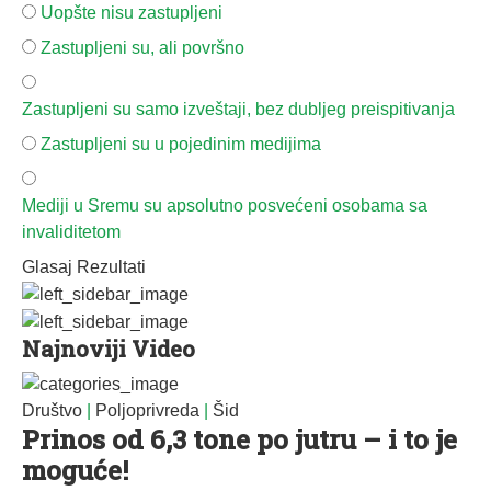
Uopšte nisu zastupljeni
Zastupljeni su, ali površno
Zastupljeni su samo izveštaji, bez dubljeg preispitivanja
Zastupljeni su u pojedinim medijima
Mediji u Sremu su apsolutno posvećeni osobama sa
invaliditetom
Glasaj
Rezultati
Najnoviji Video
Društvo
|
Poljoprivreda
|
Šid
Prinos od 6,3 tone po jutru – i to je
moguće!