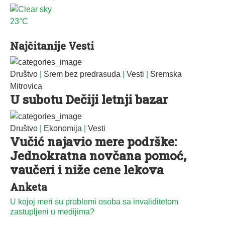
23°C
Najčitanije Vesti
Društvo
|
Srem bez predrasuda
|
Vesti
|
Sremska
Mitrovica
U subotu Dečiji letnji bazar
Društvo
|
Ekonomija
|
Vesti
Vučić najavio mere podrške:
Jednokratna novčana pomoć,
vaučeri i niže cene lekova
Anketa
U kojoj meri su problemi osoba sa invaliditetom
zastupljeni u medijima?