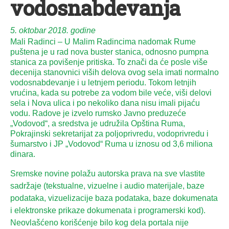
vodosnabdevanja
5. oktobar 2018. godine
Mali Radinci – U Malim Radincima nadomak Rume
puštena je u rad nova buster stanica, odnosno pumpna
stanica za povišenje pritiska. To znači da će posle više
decenija stanovnici viših delova ovog sela imati normalno
vodosnabdevanje i u letnjem periodu. Tokom letnjih
vrućina, kada su potrebe za vodom bile veće, viši delovi
sela i Nova ulica i po nekoliko dana nisu imali pijaću
vodu. Radove je izvelo rumsko Javno preduzeće
„Vodovod“, a sredstva je udružila Opština Ruma,
Pokrajinski sekretarijat za poljoprivredu, vodoprivredu i
šumarstvo i JP „Vodovod“ Ruma u iznosu od 3,6 miliona
dinara.
Sremske novine polažu autorska prava na sve vlastite
sadržaje (tekstualne, vizuelne i audio materijale, baze
podataka, vizuelizacije baza podataka, baze dokumenata
i elektronske prikaze dokumenata i programerski kod).
Neovlašćeno korišćenje bilo kog dela portala nije