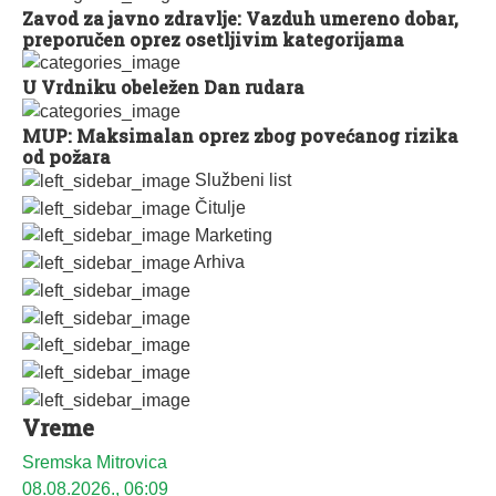
Zavod za javno zdravlje: Vazduh umereno dobar,
preporučen oprez osetljivim kategorijama
U Vrdniku obeležen Dan rudara
MUP: Maksimalan oprez zbog povećanog rizika
od požara
Službeni list
Čitulje
Marketing
Arhiva
Vreme
Sremska Mitrovica
08.08.2026., 06:09