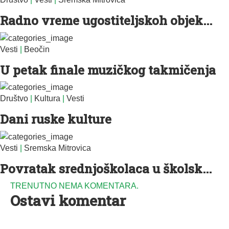
Radno vreme ugostiteljskoh objek...
Vesti
|
Beočin
U petak finale muzičkog takmičenja
Društvo
|
Kultura
|
Vesti
Dani ruske kulture
Vesti
|
Sremska Mitrovica
Povratak srednjoškolaca u školsk...
TRENUTNO NEMA KOMENTARA.
Ostavi komentar