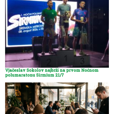
Vjačeslav Sokolov najbrži na prvom Noćnom
polumaratonu Sirmium 21/7