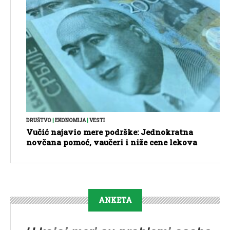
DRUŠTVO
|
EKONOMIJA
|
VESTI
Vučić najavio mere podrške: Jednokratna
novčana pomoć, vaučeri i niže cene lekova
ANKETA