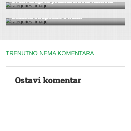
Svaki drugi sa prekomernom težinom
VESTI
Sednica Skupštine u Rumi
TRENUTNO NEMA KOMENTARA.
Ostavi komentar