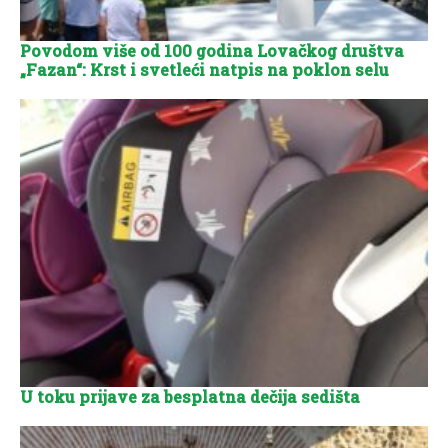
Povodom više od 100 godina Lovačkog društva
„Fazan“: Krst i svetleći natpis na poklon selu
U toku prijave za besplatna dečija sedišta