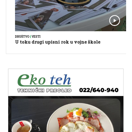
DRUŠTVO
|
VESTI
U toku drugi upisni rok u vojne škole