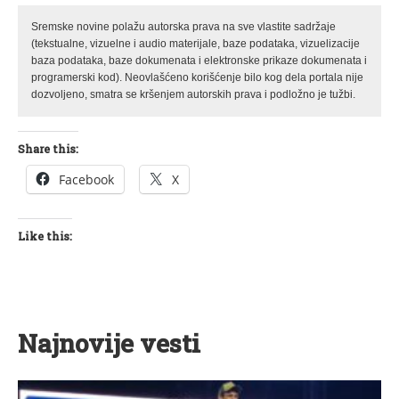
Sremske novine polažu autorska prava na sve vlastite sadržaje
(tekstualne, vizuelne i audio materijale, baze podataka, vizuelizacije
baza podataka, baze dokumenata i elektronske prikaze dokumenata i
programerski kod). Neovlašćeno korišćenje bilo kog dela portala nije
dozvoljeno, smatra se kršenjem autorskih prava i podložno je tužbi.
Share this:
Facebook
X
Like this:
Najnovije vesti