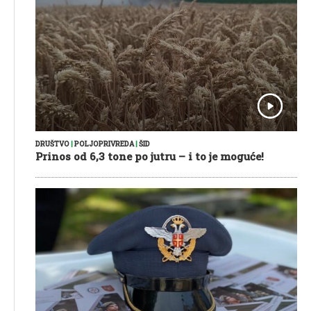
DRUŠTVO
|
POLJOPRIVREDA
|
ŠID
Prinos od 6,3 tone po jutru – i to je moguće!