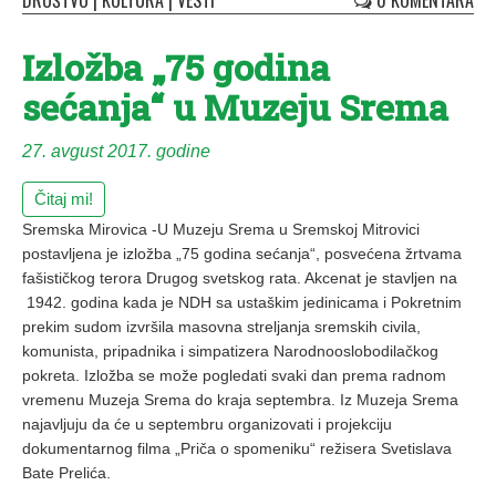
DRUŠTVO
|
KULTURA
|
VESTI
0 KOMENTARA
Izložba „75 godina
sećanja“ u Muzeju Srema
27. avgust 2017. godine
Čitaj mi!
Sremska Mirovica -U Muzeju Srema u Sremskoj Mitrovici
postavljena je izložba „75 godina sećanja“, posvećena žrtvama
fašističkog terora Drugog svetskog rata. Akcenat je stavljen na
1942. godina kada je NDH sa ustaškim jedinicama i Pokretnim
prekim sudom izvršila masovna streljanja sremskih civila,
komunista, pripadnika i simpatizera Narodnooslobodilačkog
pokreta. Izložba se može pogledati svaki dan prema radnom
vremenu Muzeja Srema do kraja septembra. Iz Muzeja Srema
najavljuju da će u septembru organizovati i projekciju
dokumentarnog filma „Priča o spomeniku“ režisera Svetislava
Bate Prelića.