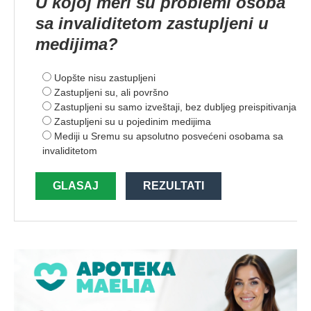
U kojoj meri su problemi osoba
sa invaliditetom zastupljeni u
medijima?
Uopšte nisu zastupljeni
Zastupljeni su, ali površno
Zastupljeni su samo izveštaji, bez dubljeg preispitivanja
Zastupljeni su u pojedinim medijima
Mediji u Sremu su apsolutno posvećeni osobama sa
invaliditetom
GLASAJ
REZULTATI