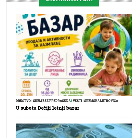
DRUŠTVO
|
SREM BEZ PREDRASUDA
|
VESTI
|
SREMSKA MITROVICA
U subotu Dečiji letnji bazar