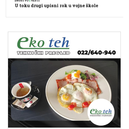
DRUŠTVO
|
VESTI
U toku drugi upisni rok u vojne škole