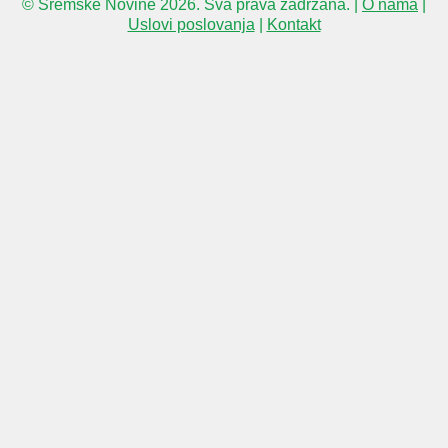
© Sremske Novine 2026. Sva prava zadržana. |
O nama
|
Uslovi poslovanja
|
Kontakt