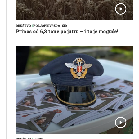
DRUŠTVO
|
POLJOPRIVREDA
|
ŠID
Prinos od 6,3 tone po jutru – i to je moguće!