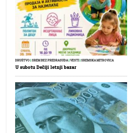
DRUŠTVO
|
SREM BEZ PREDRASUDA
|
VESTI
|
SREMSKA MITROVICA
U subotu Dečiji letnji bazar