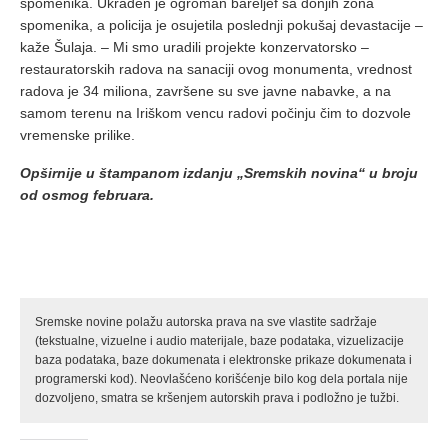
spomenika. Ukraden je ogroman bareljef sa donjih zona
spomenika, a policija je osujetila poslednji pokušaj devastacije –
kaže Šulaja. – Mi smo uradili projekte konzervatorsko –
restauratorskih radova na sanaciji ovog monumenta, vrednost
radova je 34 miliona, završene su sve javne nabavke, a na
samom terenu na Iriškom vencu radovi počinju čim to dozvole
vremenske prilike.
Opširnije u štampanom izdanju „Sremskih novina“ u broju
od osmog februara.
Sremske novine polažu autorska prava na sve vlastite sadržaje
(tekstualne, vizuelne i audio materijale, baze podataka, vizuelizacije
baza podataka, baze dokumenata i elektronske prikaze dokumenata i
programerski kod). Neovlašćeno korišćenje bilo kog dela portala nije
dozvoljeno, smatra se kršenjem autorskih prava i podložno je tužbi.