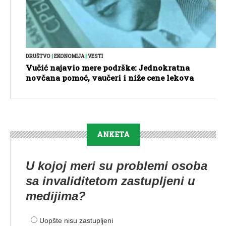
DRUŠTVO
|
EKONOMIJA
|
VESTI
Vučić najavio mere podrške: Jednokratna
novčana pomoć, vaučeri i niže cene lekova
ANKETA
U kojoj meri su problemi osoba
sa invaliditetom zastupljeni u
medijima?
Uopšte nisu zastupljeni