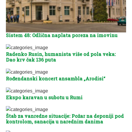
Sistem 48: Odlična naplata poreza na imovinu
Radenko Rusin, humanista više od pola veka:
Dao krv čak 136 puta
Rođendanski koncert ansambla „Arodisi“
Ekspo karavan u subotu u Rumi
Štab za vanredne situacije: Požar na deponiji pod
kontrolom, sanacija u narednim danima