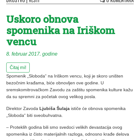
DRUŠTVO
|
VESTI
0 KOMENTARA
Uskoro obnova
spomenika na Iriškom
vencu
8. februar 2017. godine
Čitaj mi!
Spomenik „Sloboda“ na Iriškom vencu, koji je skoro uništen
bezočnim krađama, biće obnovljen ove godine. U
sremskomitrovačkom Zavodu za zaštitu spomenika kulture kažu
da su spremni za početak ovog velikog posla.
Direktor Zavoda
Ljubiša Šulaja
ističe će obnova spomenika
„Sloboda“ biti sveobuhvatna.
– Proteklih godina bili smo svedoci velikih devastacija ovog
spomenika iz čisto materijalnih razloga, odnosno krađe delova