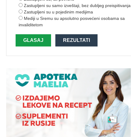
Zastupljeni su samo izveštaji, bez dubljeg preispitivanja
Zastupljeni su u pojedinim medijima
Mediji u Sremu su apsolutno posvećeni osobama sa
invaliditetom
GLASAJ
REZULTATI