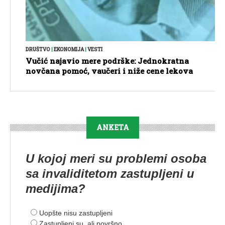
DRUŠTVO
|
EKONOMIJA
|
VESTI
Vučić najavio mere podrške: Jednokratna
novčana pomoć, vaučeri i niže cene lekova
ANKETA
U kojoj meri su problemi osoba
sa invaliditetom zastupljeni u
medijima?
Uopšte nisu zastupljeni
Zastupljeni su, ali površno