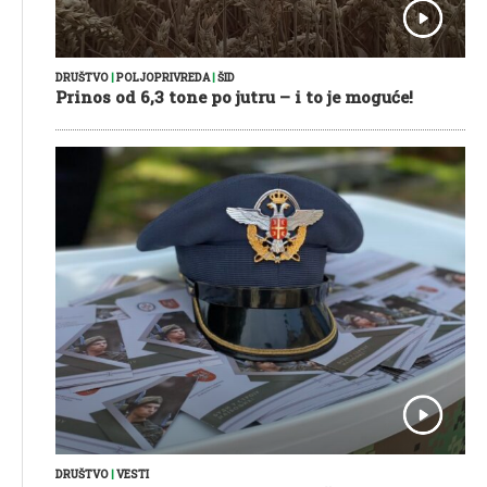
DRUŠTVO
|
POLJOPRIVREDA
|
ŠID
Prinos od 6,3 tone po jutru – i to je moguće!
DRUŠTVO
|
VESTI