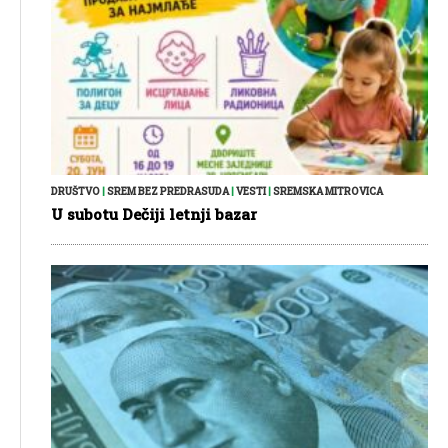
DRUŠTVO
|
SREM BEZ PREDRASUDA
|
VESTI
|
SREMSKA MITROVICA
U subotu Dečiji letnji bazar