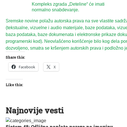
Kompleks zgrada „Deteline“ će imati
normalno snabdevanje.
Sremske novine polažu autorska prava na sve vlastite sadrž
(tekstualne, vizuelne i audio materijale, baze podataka, vizue
baza podataka, baze dokumenata i elektronske prikaze dok
programerski kod). Neovlašćeno korišćenje bilo kog dela port
dozvoljeno, smatra se kršenjem autorskih prava i podložno je
Share this:
Facebook
X
Like this:
Najnovije vesti
Sistem 48: Odlična naplata poreza na imovinu