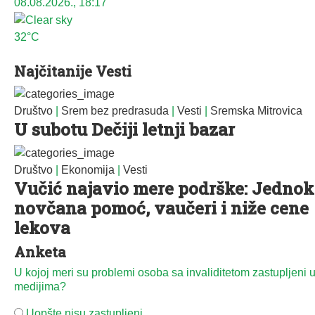
08.08.2026., 18:17
32°C
Najčitanije Vesti
Društvo
|
Srem bez predrasuda
|
Vesti
|
Sremska Mitrovica
U subotu Dečiji letnji bazar
Društvo
|
Ekonomija
|
Vesti
Vučić najavio mere podrške: Jednok
novčana pomoć, vaučeri i niže cene
lekova
Anketa
U kojoj meri su problemi osoba sa invaliditetom zastupljeni 
medijima?
Uopšte nisu zastupljeni