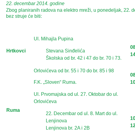
22. decembar 2014. godine
Zbog planiranih radova na elektro mreži, u ponedeljak, 22. 
bez struje će biti:
Ul. Mihajla Pupina
08
Hrtkovci
Stevana Sinđelića
1
Školska od br. 42 i 47 do br. 70 i 73.
Orlovićeva od br. 55 i 70 do br. 85 i 98
08
F.K. „Sloven“ Ruma.
1
Ul. Prvomajska od ul. 27. Oktobar do ul.
Orlovićeva
Ruma
22. Decembar od ul. 8. Mart do ul.
10
Lenjinova
1
Lenjinova br. 2A i 2B