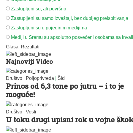
Zastupljeni su, ali površno
Zastupljeni su samo izveštaji, bez dubljeg preispitivanja
Zastupljeni su u pojedinim medijima
Mediji u Sremu su apsolutno posvećeni osobama sa inval
Glasaj
Rezultati
Najnoviji Video
Društvo
|
Poljoprivreda
|
Šid
Prinos od 6,3 tone po jutru – i to je
moguće!
Društvo
|
Vesti
U toku drugi upisni rok u vojne škol