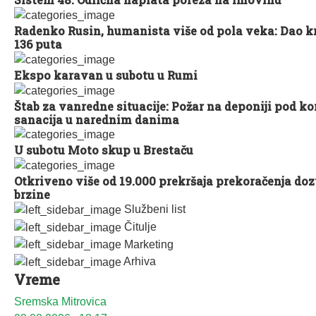
Radenko Rusin, humanista više od pola veka: Dao k
136 puta
Ekspo karavan u subotu u Rumi
Štab za vanredne situacije: Požar na deponiji pod k
sanacija u narednim danima
U subotu Moto skup u Brestaču
Otkriveno više od 19.000 prekršaja prekoračenja doz
brzine
Službeni list
Čitulje
Marketing
Arhiva
Vreme
Sremska Mitrovica