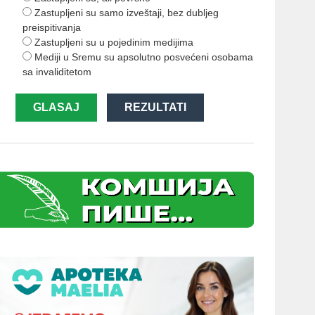
Zastupljeni su samo izveštaji, bez dubljeg
preispitivanja
Zastupljeni su u pojedinim medijima
Mediji u Sremu su apsolutno posvećeni osobama
sa invaliditetom
GLASAJ
REZULTATI