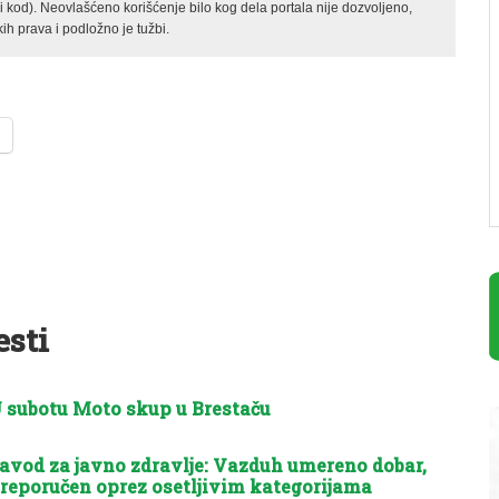
kod). Neovlašćeno korišćenje bilo kog dela portala nije dozvoljeno,
ih prava i podložno je tužbi.
esti
 subotu Moto skup u Brestaču
avod za javno zdravlje: Vazduh umereno dobar,
reporučen oprez osetljivim kategorijama