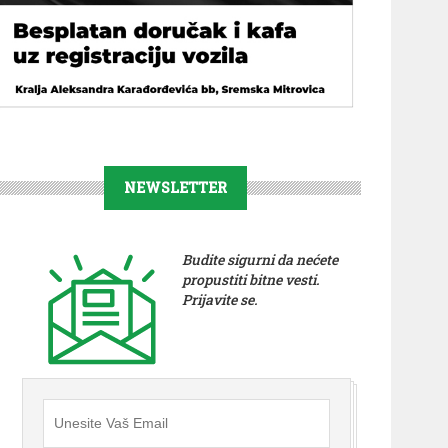
NEWSLETTER
Budite sigurni da nećete
propustiti bitne vesti.
Prijavite se.