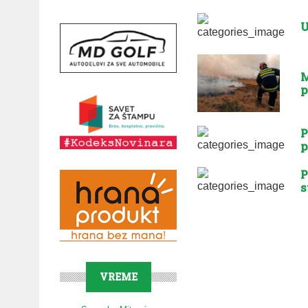
U
M
p
P
p
P
s
VREME