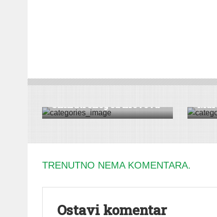
VESTI
DRUŠT
Izlo
Skinuti sneg sa krovova
Mart
TRENUTNO NEMA KOMENTARA.
Ostavi komentar