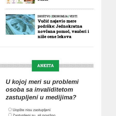
DRUŠTVO
|
EKONOMIJA
|
VESTI
Vučić najavio mere
podrške: Jednokratna
novčana pomoć, vaučeri i
niže cene lekova
ANKETA
U kojoj meri su problemi
osoba sa invaliditetom
zastupljeni u medijima?
Uopšte nisu zastupljeni
Zastupljeni su, ali površno