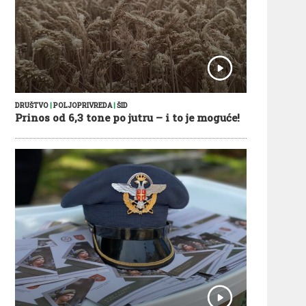
DRUŠTVO
|
POLJOPRIVREDA
|
ŠID
Prinos od 6,3 tone po jutru – i to je moguće!