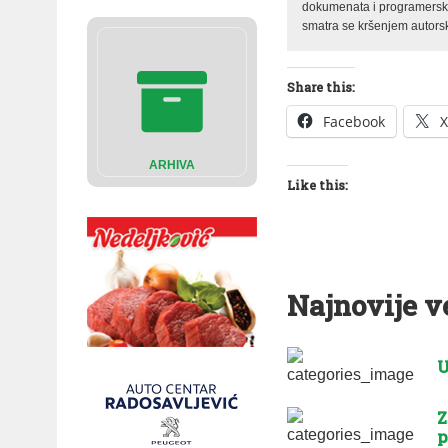
dokumenata i programerski 
smatra se kršenjem autorsk
Share this:
Facebook
X
ARHIVA
Like this:
Najnovije v
U
Z
p