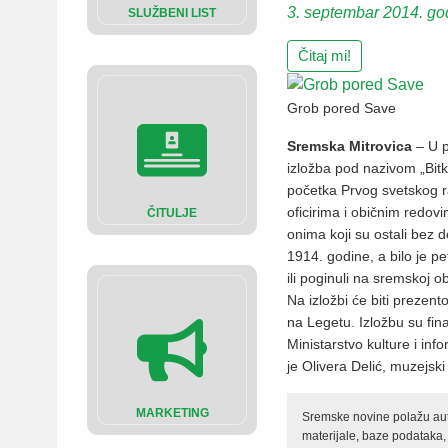
3. septembar 2014. go
SLUŽBENI LIST
Čitaj mi!
Grob pored Save
Sremska Mitrovica
– U p
izložba pod nazivom „Bit
početka Prvog svetskog r
oficirima i običnim redovima
ČITULJE
onima koji su ostali bez d
1914. godine, a bilo je pet
ili poginuli na sremskoj ob
Na izložbi će biti prezent
na Legetu. Izložbu su finan
Ministarstvo kulture i inf
je Olivera Delić, muzejski 
MARKETING
Sremske novine polažu auto
materijale, baze podataka,