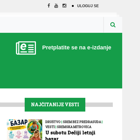
ULOGUJ SE
Pretplatite se na e-izdanje
NAJČITANIJE VESTI
DRUŠTVO
|
SREM BEZ PREDRASUDA
|
VESTI
|
SREMSKA MITROVICA
U subotu Dečiji letnji
bazar