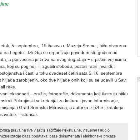
dine
etak, 5. septembra, 19 časova u Muzeja Srema , biće otvorena
ka na Legetu”. Izložba se organizuje povodom sto godina od
ata, a posvećena je žrtvama ovog događaja − srpskim vojnicima,
, koji su poginuli ili izgubili slobodu, postali ratni invalidi, i
ostojanstva i časti u toku dvadeset četiri sata 5. i 6. septembra
 hiljada zarobljenih, oko dve hiljade onih koji su se udavili u Savi
ali reke.
ovani eksponati – oružje, fotografije, dokumenta koji ilustruju bitku
sirali Pokrajinski sekretarijat za kulturu i javno informisanje,
ormisanja i Grad Sremska Mitrovica, a autorka izložbe i kataloga
savetnik – istoričar.
rska prava na sve vlastite sadržaje (tekstualne, vizuelne i audio
 vizuelizacije baza podataka, baze dokumenata i elektronske prikaze