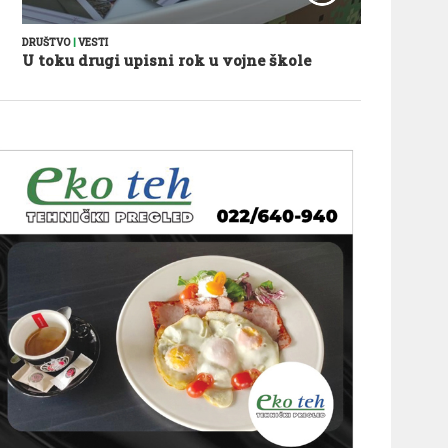
DRUŠTVO
|
VESTI
U toku drugi upisni rok u vojne škole