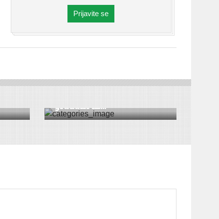
Prijavite se
VESTI
Sekretar Gojković: Svi
građani m...