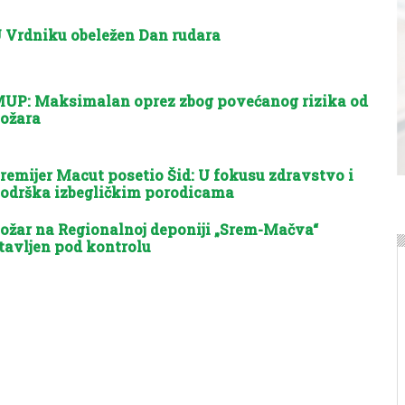
 Vrdniku obeležen Dan rudara
UP: Maksimalan oprez zbog povećanog rizika od
ožara
remijer Macut posetio Šid: U fokusu zdravstvo i
odrška izbegličkim porodicama
ožar na Regionalnoj deponiji „Srem-Mačva“
tavljen pod kontrolu