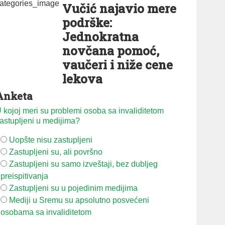
Vučić najavio mere
podrške:
Jednokratna
novčana pomoć,
vaučeri i niže cene
lekova
Anketa
 kojoj meri su problemi osoba sa invaliditetom
astupljeni u medijima?
Uopšte nisu zastupljeni
Zastupljeni su, ali površno
Zastupljeni su samo izveštaji, bez dubljeg
preispitivanja
Zastupljeni su u pojedinim medijima
Mediji u Sremu su apsolutno posvećeni
osobama sa invaliditetom