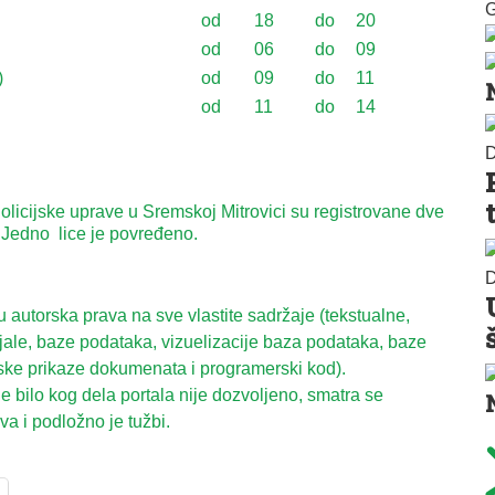
G
od
18
do
20
od
06
do
09
)
od
09
do
11
od
11
do
14
D
olicijske uprave u Sremskoj Mitrovici su registrovane dve
Jedno lice je povređeno.
D
autorska prava na sve vlastite sadržaje (tekstualne,
ijale, baze podataka, vizuelizacije baza podataka, baze
ske prikaze dokumenata i programerski kod).
 bilo kog dela portala nije dozvoljeno, smatra se
a i podložno je tužbi.