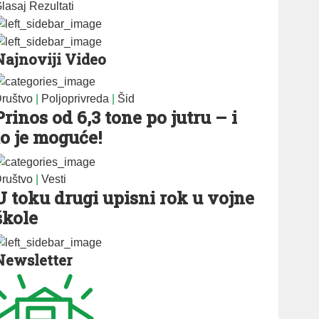
lasaj
Rezultati
Najnoviji Video
ruštvo
|
Poljoprivreda
|
Šid
Prinos od 6,3 tone po jutru – i
to je moguće!
ruštvo
|
Vesti
U toku drugi upisni rok u vojne
škole
Newsletter