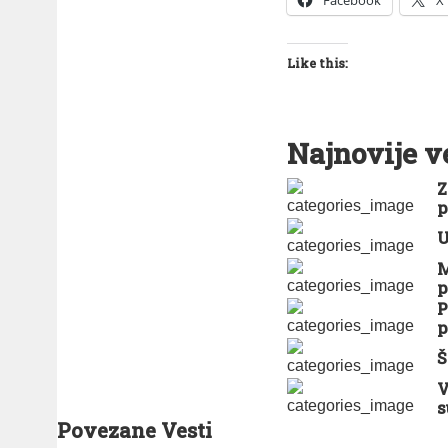
Like this:
Najnovije v
Z
p
U
M
p
P
p
Š
V
s
Povezane Vesti