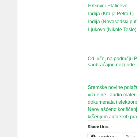
Hrtkovci-Platičevo
Inđija (Kralja Petra I )
Inđija (Novosadski put
Ljukovo (Nikole Tesle)
Od juče, na području P
saobraćajne nezgode. 
Sremske novine polažu 
vizuelne i audio mater
dokumenata i elektron
Neovlašćeno korišćenje
kršenjem autorskih prav
Share this:
Facebook
X