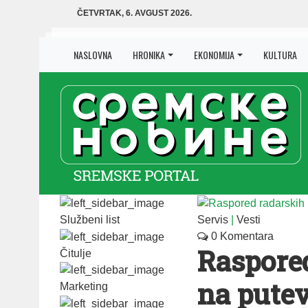
ČETVRTAK, 6. AVGUST 2026.
NASLOVNA
HRONIKA
EKONOMIJA
KULTURA
Službeni list
Servis
|
Vesti
0 Komentara
Raspore
Čitulje
na pute
Marketing