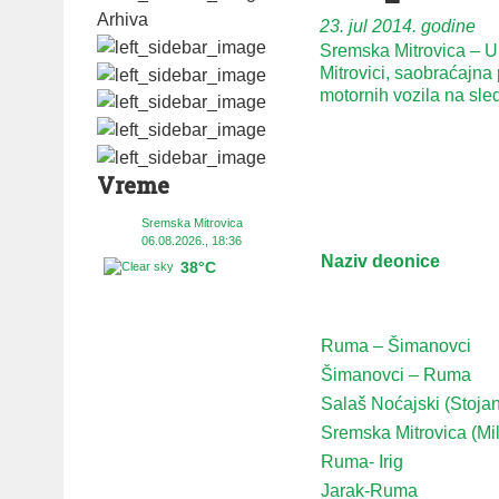
Arhiva
23. jul 2014. godine
Sremska Mitrovica – U 
Mitrovici, saobraćajna 
motornih vozila na sl
Vreme
Sremska Mitrovica
06.08.2026., 18:36
Naziv deonice
38°C
Ruma – Šimanovci
Šimanovci – Ruma
Salaš Noćajski (Stoja
Sremska Mitrovica (Mi
Ruma- Irig
Jarak-Ruma