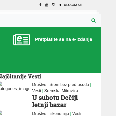
ULOGUJ SE
Pretplatite se na e-izdanje
Najčitanije Vesti
Društvo
|
Srem bez predrasuda
|
Vesti
|
Sremska Mitrovica
U subotu Dečiji
letnji bazar
Društvo
|
Ekonomija
|
Vesti