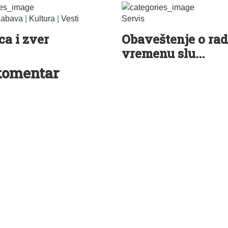
abava
|
Kultura
|
Vesti
Servis
ca i zver
Obaveštenje o ra
vremenu slu...
komentar