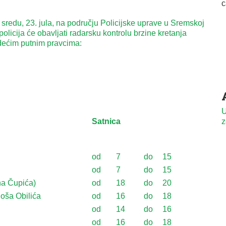
sredu, 23. jula, na području Policijske uprave u Sremskoj
policija će obavljati radarsku kontrolu brzine kretanja
edećim putnim pravcima:
U
Satnica
z
od
7
do
15
od
7
do
15
na Čupića)
od
18
do
20
loša Obilića
od
16
do
18
od
14
do
16
od
16
do
18