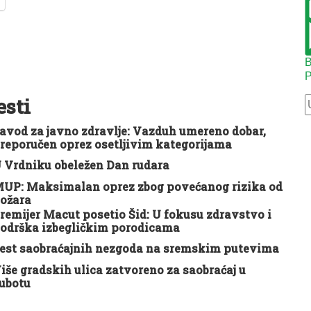
B
P
esti
avod za javno zdravlje: Vazduh umereno dobar,
reporučen oprez osetljivim kategorijama
 Vrdniku obeležen Dan rudara
UP: Maksimalan oprez zbog povećanog rizika od
ožara
remijer Macut posetio Šid: U fokusu zdravstvo i
odrška izbegličkim porodicama
est saobraćajnih nezgoda na sremskim putevima
iše gradskih ulica zatvoreno za saobraćaj u
ubotu