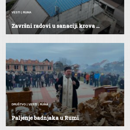
VESTI
|
RUMA
Završni radovi u sanaciji krova ...
DRUŠTVO
|
VESTI
|
RUMA
Paljenje badnjaka u Rumi