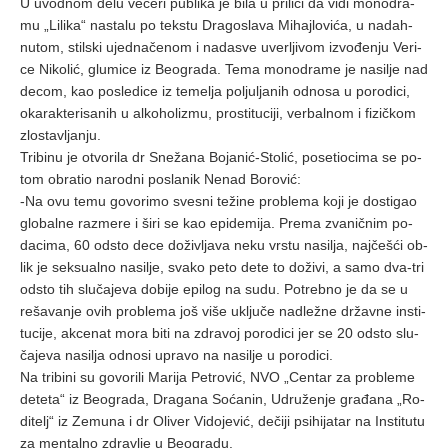
U uvod­nom de­lu ve­če­ri pu­bli­ka je bi­la u pri­li­ci da vi­di mo­no­dra­
mu „Li­li­ka“ na­sta­lu po tek­stu Dra­go­sla­va Mi­haj­lo­vi­ća, u na­dah­
nu­tom, stil­ski ujed­na­če­nom i na­da­sve uver­lji­vom iz­vo­đe­nju Ve­ri­
ce Ni­ko­lić, glu­mi­ce iz Be­o­gra­da. Te­ma mo­no­dra­me je na­si­lje nad
de­com, kao po­sle­di­ce iz te­me­lja po­lju­lja­nih od­no­sa u po­ro­di­ci,
oka­rak­te­ri­sa­nih u al­ko­ho­li­zmu, pro­sti­tu­ci­ji, ver­bal­nom i fi­zič­kom
zlo­sta­vlja­nju.
Tri­bi­nu je otvo­ri­la dr Sne­ža­na Bo­ja­nić-Sto­lić, po­se­ti­o­ci­ma se po­
tom obra­tio na­rod­ni po­sla­nik Ne­nad Bo­ro­vić:
-Na ovu te­mu go­vo­ri­mo sve­sni te­ži­ne pro­ble­ma ko­ji je do­sti­gao
glo­bal­ne raz­me­re i ši­ri se kao epi­de­mi­ja. Pre­ma zva­nič­nim po­
da­ci­ma, 60 od­sto de­ce do­ži­vlja­va ne­ku vr­stu na­si­lja, naj­če­šći ob­
lik je sek­su­al­no na­si­lje, sva­ko pe­to de­te to do­ži­vi, a sa­mo dva-tri
od­sto tih slu­ča­je­va do­bi­je epi­log na su­du. Po­treb­no je da se u
re­ša­va­nje ovih pro­ble­ma još vi­še uklju­če nad­le­žne dr­žav­ne in­sti­
tu­ci­je, ak­ce­nat mo­ra bi­ti na zdra­voj po­ro­di­ci jer se 20 od­sto slu­
ča­je­va na­si­lja od­no­si upra­vo na na­si­lje u po­ro­di­ci.
Na tri­bi­ni su go­vo­ri­li Ma­ri­ja Pe­tro­vić, NVO „Cen­tar za pro­ble­me
de­te­ta“ iz Be­o­gra­da, Dra­ga­na So­ća­nin, Udru­že­nje gra­đa­na „Ro­
di­telj“ iz Ze­mu­na i dr Oli­ver Vi­do­je­vić, de­či­ji psi­hi­ja­tar na In­sti­tu­tu
za men­tal­no zdra­vlje u Be­o­gra­du.