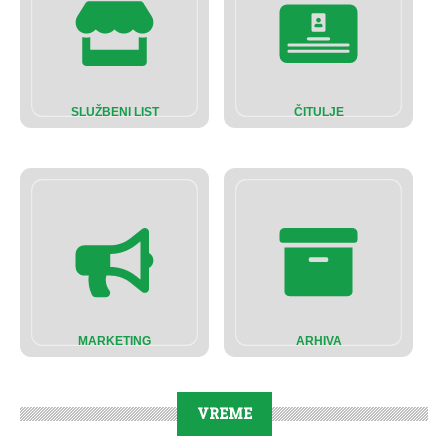
SLUŽBENI LIST
ČITULJE
MARKETING
ARHIVA
VREME