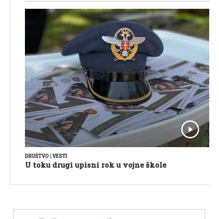
DRUŠTVO
|
VESTI
U toku drugi upisni rok u vojne škole