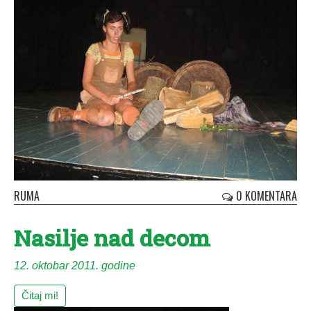
RUMA
0 KOMENTARA
Na­si­lje nad de­com
12. oktobar 2011. godine
Čitaj mi!