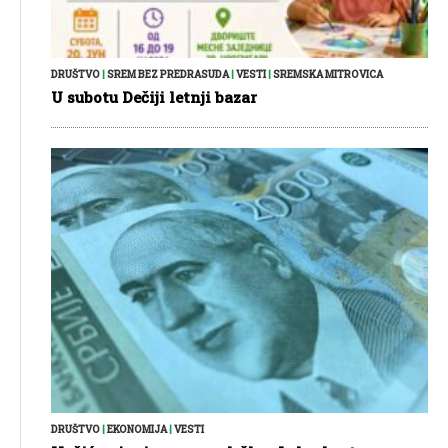
DRUŠTVO
|
SREM BEZ PREDRASUDA
|
VESTI
|
SREMSKA MITROVICA
U subotu Dečiji letnji bazar
DRUŠTVO
|
EKONOMIJA
|
VESTI