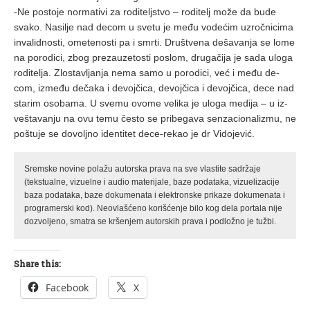
-Ne po­sto­je nor­ma­ti­vi za ro­di­telj­stvo – ro­di­telj mo­že da bu­de
sva­ko. Na­si­lje nad de­com u sve­tu je me­đu vo­de­ćim uzroč­ni­ci­ma
in­va­lid­no­sti, ome­te­no­sti pa i smr­ti. Dru­štve­na de­ša­va­nja se lo­me
na po­ro­di­ci, zbog pre­za­u­ze­to­sti po­slom, dru­ga­či­ja je sa­da ulo­ga
ro­di­te­lja. Zlo­sta­vlja­nja ne­ma sa­mo u po­ro­di­ci, već i me­đu de­
com, iz­me­đu de­ča­ka i de­voj­či­ca, de­voj­či­ca i de­voj­či­ca, de­ce nad
sta­rim oso­ba­ma. U sve­mu ovo­me ve­li­ka je ulo­ga me­di­ja – u iz­
ve­šta­va­nju na ovu te­mu če­sto se pri­be­ga­va sen­za­ci­o­na­li­zmu, ne
po­štu­je se do­volj­no iden­ti­tet de­ce-re­kao je dr Vi­do­je­vić.
Sremske novine polažu autorska prava na sve vlastite sadržaje
(tekstualne, vizuelne i audio materijale, baze podataka, vizuelizacije
baza podataka, baze dokumenata i elektronske prikaze dokumenata i
programerski kod). Neovlašćeno korišćenje bilo kog dela portala nije
dozvoljeno, smatra se kršenjem autorskih prava i podložno je tužbi.
Share this:
Facebook
X