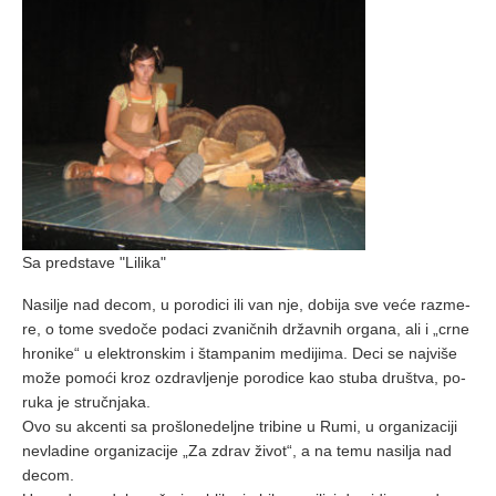
Sa pred­sta­ve "Li­li­ka"
Na­si­lje nad de­com, u po­ro­di­ci ili van nje, do­bi­ja sve ve­će raz­me­
re, o to­me sve­do­če po­da­ci zva­nič­nih dr­žav­nih or­ga­na, ali i „cr­ne
hro­ni­ke“ u elek­tron­skim i štam­pa­nim me­di­ji­ma. De­ci se naj­vi­še
mo­že po­mo­ći kroz ozdra­vlje­nje po­ro­di­ce kao stu­ba dru­štva, po­
ru­ka je struč­nja­ka.
Ovo su ak­cen­ti sa pro­šlo­ne­delj­ne tri­bi­ne u Ru­mi, u or­ga­ni­za­ci­ji
ne­vla­di­ne or­ga­ni­za­ci­je „Za zdrav ži­vot“, a na te­mu na­si­lja nad
de­com.