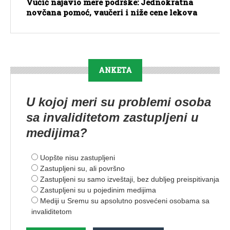
Vučić najavio mere podrške: Jednokratna
novčana pomoć, vaučeri i niže cene lekova
ANKETA
U kojoj meri su problemi osoba
sa invaliditetom zastupljeni u
medijima?
Uopšte nisu zastupljeni
Zastupljeni su, ali površno
Zastupljeni su samo izveštaji, bez dubljeg preispitivanja
Zastupljeni su u pojedinim medijima
Mediji u Sremu su apsolutno posvećeni osobama sa
invaliditetom