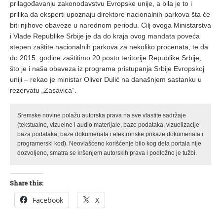
prilagođavanju zakonodavstvu Evropske unije, a bila je to i
prilika da eksperti upoznaju direktore nacionalnih parkova šta će
biti njihove obaveze u narednom periodu. Cilj ovoga Ministarstva
i Vlade Republike Srbije je da do kraja ovog mandata poveća
stepen zaštite nacionalnih parkova za nekoliko procenata, te da
do 2015. godine zaštitimo 20 posto teritorije Republike Srbije,
što je i naša obaveza iz programa pristupanja Srbije Evropskoj
uniji – rekao je ministar Oliver Dulić na današnjem sastanku u
rezervatu „Zasavica“.
Sremske novine polažu autorska prava na sve vlastite sadržaje
(tekstualne, vizuelne i audio materijale, baze podataka, vizuelizacije
baza podataka, baze dokumenata i elektronske prikaze dokumenata i
programerski kod). Neovlašćeno korišćenje bilo kog dela portala nije
dozvoljeno, smatra se kršenjem autorskih prava i podložno je tužbi.
Share this:
Facebook
X