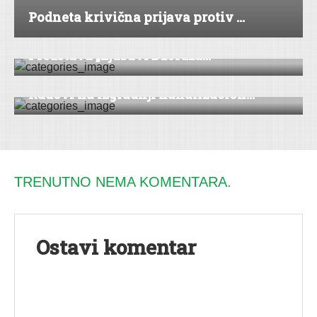
Podneta krivična prijava protiv ...
DRUŠTVO
|
VESTI
|
SREMSKA MITROVICA
Predstava „Ljubavi Džordža...
SERVIS
|
VESTI
|
BEOČIN
Radovi na izgradnji kanalizacion...
TRENUTNO NEMA KOMENTARA.
Ostavi komentar