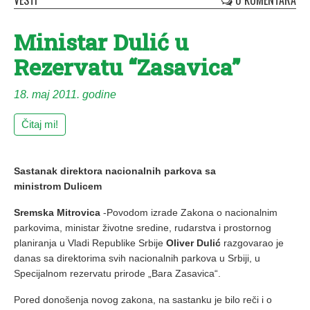
VESTI
0 KOMENTARA
Ministar Dulić u
Rezervatu “Zasavica”
18. maj 2011. godine
Čitaj mi!
Sastanak direktora nacionalnih parkova sa
ministrom Dulicem
Sremska Mitrovica
-Povodom izrade Zakona o nacionalnim
parkovima, ministar životne sredine, rudarstva i prostornog
planiranja u Vladi Republike Srbije
Oliver Dulić
razgovarao je
danas sa direktorima svih nacionalnih parkova u Srbiji, u
Specijalnom rezervatu prirode „Bara Zasavica“.
Pored donošenja novog zakona, na sastanku je bilo reči i o