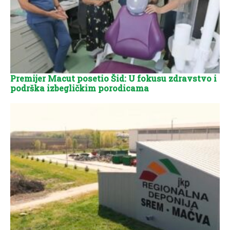
Premijer Macut posetio Šid: U fokusu zdravstvo i
podrška izbegličkim porodicama