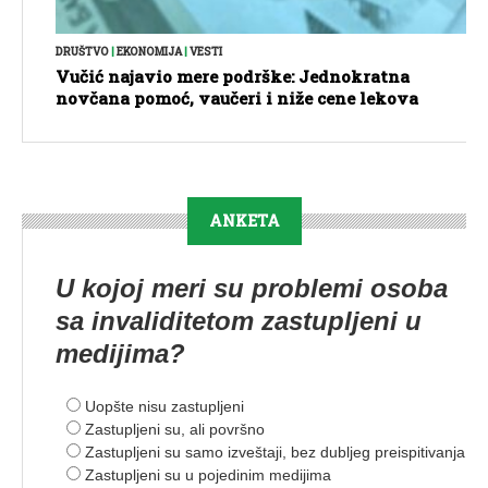
DRUŠTVO
|
EKONOMIJA
|
VESTI
Vučić najavio mere podrške: Jednokratna
novčana pomoć, vaučeri i niže cene lekova
ANKETA
U kojoj meri su problemi osoba
sa invaliditetom zastupljeni u
medijima?
Uopšte nisu zastupljeni
Zastupljeni su, ali površno
Zastupljeni su samo izveštaji, bez dubljeg preispitivanja
Zastupljeni su u pojedinim medijima