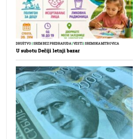
DRUŠTVO
|
SREM BEZ PREDRASUDA
|
VESTI
|
SREMSKA MITROVICA
U subotu Dečiji letnji bazar