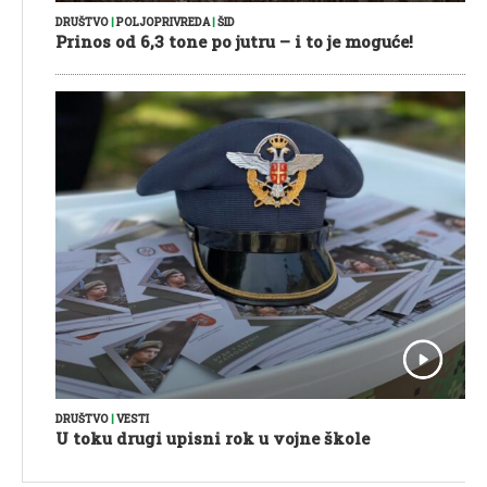
DRUŠTVO
|
POLJOPRIVREDA
|
ŠID
Prinos od 6,3 tone po jutru – i to je moguće!
DRUŠTVO
|
VESTI
U toku drugi upisni rok u vojne škole