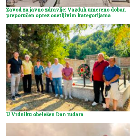
Zavod za javno zdravlje: Vazduh umereno dobar,
preporučen oprez osetljivim kategorijama
U Vrdniku obeležen Dan rudara