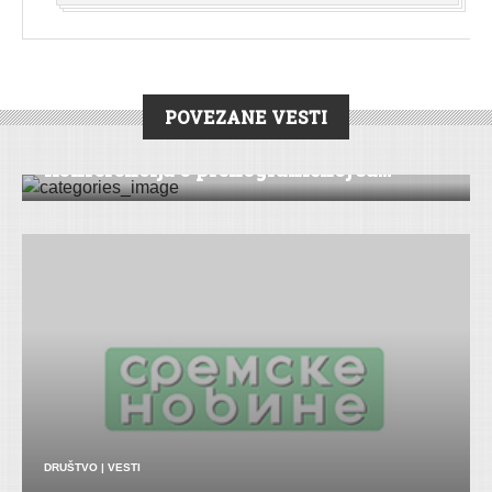
POVEZANE VESTI
DRUŠTVO
|
VESTI
|
ŠID
Konferencija o prekograničnoj sa...
DRUŠTVO
|
VESTI