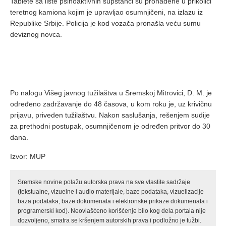
Tablete sa liste psihoaktivnih supstanci su pronađene u prikolici
teretnog kamiona kojim je upravljao osumnjičeni, na izlazu iz
Republike Srbije. Policija je kod vozača pronašla veću sumu
deviznog novca.
Po nalogu Višeg javnog tužilaštva u Sremskoj Mitrovici, D. M. je
određeno zadržavanje do 48 časova, u kom roku je, uz krivičnu
prijavu, priveden tužilaštvu. Nakon saslušanja, rešenjem sudije
za prethodni postupak, osumnjičenom je određen pritvor do 30
dana.
Izvor: MUP
Sremske novine polažu autorska prava na sve vlastite sadržaje
(tekstualne, vizuelne i audio materijale, baze podataka, vizuelizacije
baza podataka, baze dokumenata i elektronske prikaze dokumenata i
programerski kod). Neovlašćeno korišćenje bilo kog dela portala nije
dozvoljeno, smatra se kršenjem autorskih prava i podložno je tužbi.