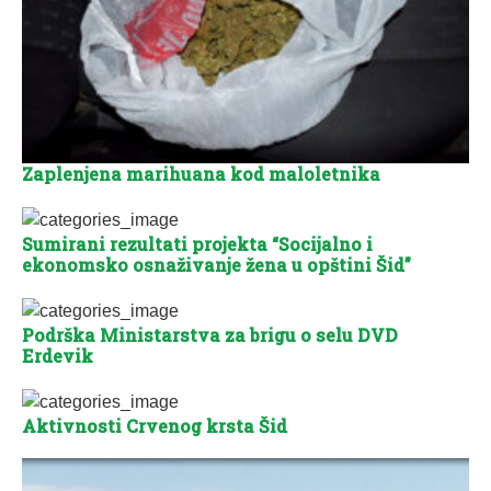
Zaplenjena marihuana kod maloletnika
Sumirani rezultati projekta “Socijalno i
ekonomsko osnaživanje žena u opštini Šid”
Podrška Ministarstva za brigu o selu DVD
Erdevik
Aktivnosti Crvenog krsta Šid