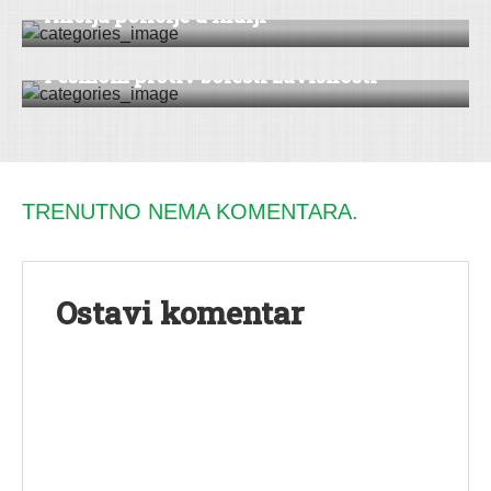
Akcija policije u Inđiji
VESTI
|
ŠID
Pesmom protiv bolesti zavisnosti
TRENUTNO NEMA KOMENTARA.
Ostavi komentar