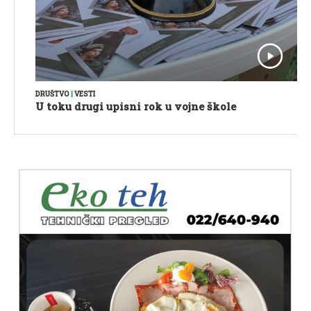
DRUŠTVO
|
VESTI
U toku drugi upisni rok u vojne škole