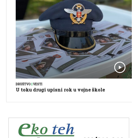
DRUŠTVO
|
VESTI
U toku drugi upisni rok u vojne škole