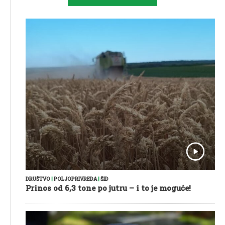
DRUŠTVO
|
POLJOPRIVREDA
|
ŠID
Prinos od 6,3 tone po jutru – i to je moguće!