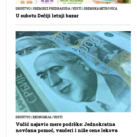
DRUŠTVO
|
SREM BEZ PREDRASUDA
|
VESTI
|
SREMSKA MITROVICA
U subotu Dečiji letnji bazar
DRUŠTVO
|
EKONOMIJA
|
VESTI
Vučić najavio mere podrške: Jednokratna
novčana pomoć, vaučeri i niže cene lekova