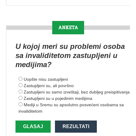
ANKETA
U kojoj meri su problemi osoba
sa invaliditetom zastupljeni u
medijima?
Uopšte nisu zastupljeni
Zastupljeni su, ali površno
Zastupljeni su samo izveštaji, bez dubljeg preispitivanja
Zastupljeni su u pojedinim medijima
Mediji u Sremu su apsolutno posvećeni osobama sa
invaliditetom
GLASAJ
REZULTATI