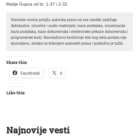
Matije Gupca od br. 1-37 i 2-32
Sremske novine polažu autorska prava na sve vlastite sadržaje
(tekstualne, vizuelne i audio materijale, baze podataka, vizuelizacije
baza podataka, baze dokumenata i elektronske prikaze dokumenata i
programerski kod). Neovlašćeno korišćenje bilo kog dela portala nije
dozvoljeno, smatra se kršenjem autorskih prava i podložno je tužbi.
Share this:
Facebook
X
Like this:
Najnovije vesti