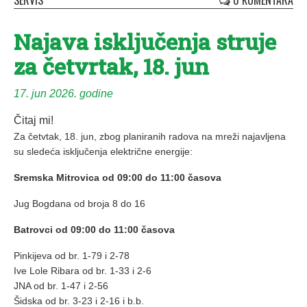
SERVIS
0 KOMENTARA
Najava isključenja struje
za četvrtak, 18. jun
17. jun 2026. godine
Čitaj mi!
Za četvtak, 18. jun, zbog planiranih radova na mreži najavljena
su sledeća isključenja električne energije:
Sremska Mitrovica od 09:00 do 11:00 časova
Jug Bogdana od broja 8 do 16
Batrovci od 09:00 do 11:00 časova
Pinkijeva od br. 1-79 i 2-78
Ive Lole Ribara od br. 1-33 i 2-6
JNA od br. 1-47 i 2-56
Šidska od br. 3-23 i 2-16 i b.b.