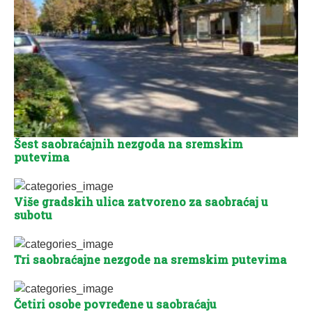
Šest saobraćajnih nezgoda na sremskim
putevima
Više gradskih ulica zatvoreno za saobraćaj u
subotu
Tri saobraćajne nezgode na sremskim putevima
Četiri osobe povređene u saobraćaju