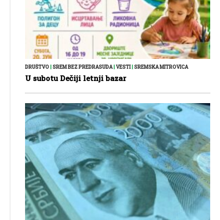
DRUŠTVO
|
SREM BEZ PREDRASUDA
|
VESTI
|
SREMSKA MITROVICA
U subotu Dečiji letnji bazar