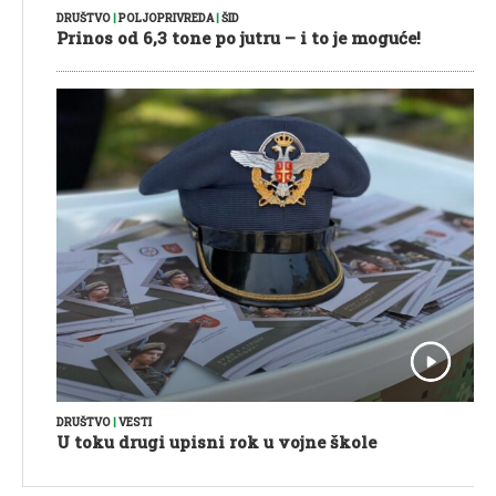
DRUŠTVO
|
POLJOPRIVREDA
|
ŠID
Prinos od 6,3 tone po jutru – i to je moguće!
DRUŠTVO
|
VESTI
U toku drugi upisni rok u vojne škole