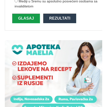
Mediji u Sremu su apsolutno posvećeni osobama sa
invaliditetom
GLASAJ
REZULTATI