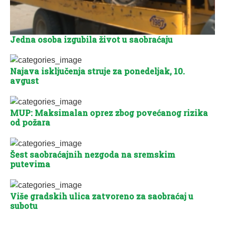
Jedna osoba izgubila život u saobraćaju
Najava isključenja struje za ponedeljak, 10.
avgust
MUP: Maksimalan oprez zbog povećanog rizika
od požara
Šest saobraćajnih nezgoda na sremskim
putevima
Više gradskih ulica zatvoreno za saobraćaj u
subotu