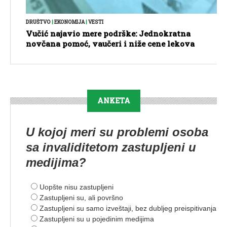
DRUŠTVO
|
EKONOMIJA
|
VESTI
Vučić najavio mere podrške: Jednokratna
novčana pomoć, vaučeri i niže cene lekova
ANKETA
U kojoj meri su problemi osoba
sa invaliditetom zastupljeni u
medijima?
Uopšte nisu zastupljeni
Zastupljeni su, ali površno
Zastupljeni su samo izveštaji, bez dubljeg preispitivanja
Zastupljeni su u pojedinim medijima