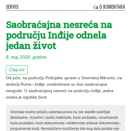
SERVIS
0 KOMENTARA
Saobraćajna nesreća na
području Inđije odnela
jedan život
8. maj 2026. godine
Čitaj mi!
Od juče, na području Policijske uprave u Sremskoj Mitrovici, na
teritoriji Rume i Inđije, evidentirane su dve saobraćajne
nezgode. U saobraćajnoj nesreći na području Inđije, jedna
osoba je izgubila život.
Sremske novine polažu autorska prava na sve vlastite sadržaje
(tekstualne, vizuelne i audio materijale, baze podataka, vizuelizacije
baza podataka, baze dokumenata i elektronske prikaze dokumenata i
programerski kod). Neovlašćeno korišćenje bilo kog dela portala nije