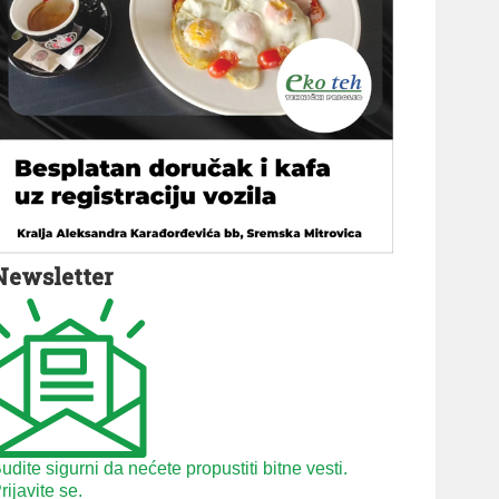
Newsletter
udite sigurni da nećete propustiti bitne vesti.
rijavite se.