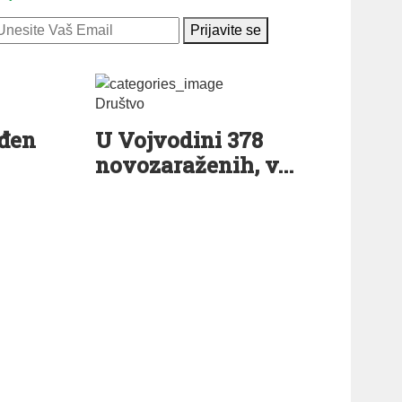
Prijavite se
Društvo
rđen
U Vojvodini 378
novozaraženih, v...