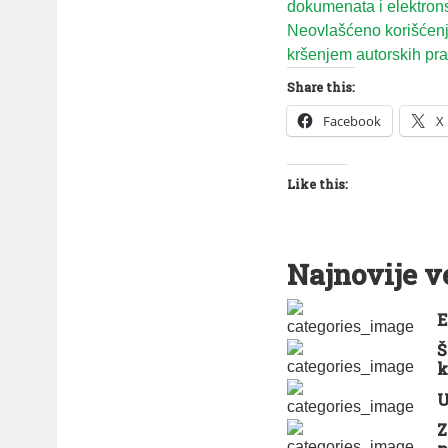
dokumenata i elektron
Neovlašćeno korišćenje
kršenjem autorskih prav
Share this:
Facebook
X
Like this:
Najnovije v
E
Š
k
U
Z