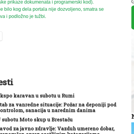
G
ske prikaze dokumenata i programerski kod).
 bilo kog dela portala nije dozvoljeno, smatra se
a i podložno je tužbi.
esti
kspo karavan u subotu u Rumi
tab za vanredne situacije: Požar na deponiji pod
ontrolom, sanacija u narednim danima
 subotu Moto skup u Brestaču
avod za javno zdravlje: Vazduh umereno dobar,