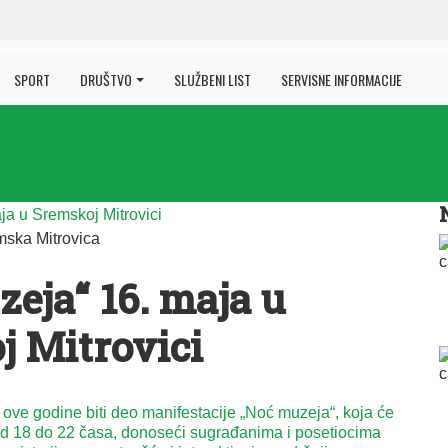
SPORT
DRUŠTVO
SLUŽBENI LIST
SERVISNE INFORMACIJE
ska Mitrovica
eja“ 16. maja u
j Mitrovici
 ove godine biti deo manifestacije „Noć muzeja“, koja će
 od 18 do 22 časa, donoseći sugrađanima i posetiocima