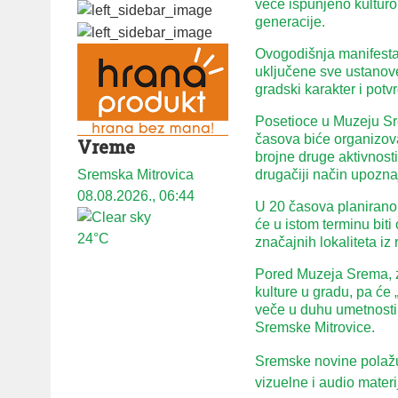
veče ispunjeno kulturo
generacije.
Ovogodišnja manifestac
uključene sve ustanove
gradski karakter i pot
Posetioce u Muzeju Sr
časova biće organizova
Vreme
brojne druge aktivnost
Sremska Mitrovica
drugačiji način upoznaj
08.08.2026., 06:44
U 20 časova planirano 
će u istom terminu biti
24°C
značajnih lokaliteta iz
Pored Muzeja Srema, z
kulture u gradu, pa će 
veče u duhu umetnosti,
Sremske Mitrovice.
Sremske novine polažu 
vizuelne i audio mater