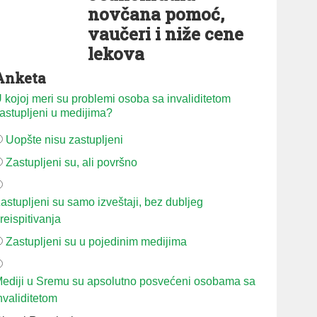
novčana pomoć,
vaučeri i niže cene
lekova
Anketa
 kojoj meri su problemi osoba sa invaliditetom
astupljeni u medijima?
Uopšte nisu zastupljeni
Zastupljeni su, ali površno
astupljeni su samo izveštaji, bez dubljeg
reispitivanja
Zastupljeni su u pojedinim medijima
ediji u Sremu su apsolutno posvećeni osobama sa
nvaliditetom