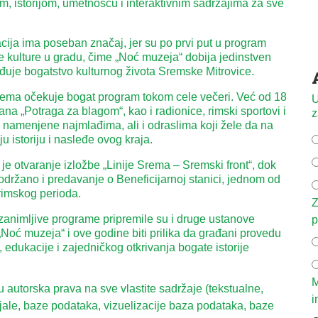
m, istorijom, umetnošću i interaktivnim sadržajima za sve
ija ima poseban značaj, jer su po prvi put u program
 kulture u gradu, čime „Noć muzeja“ dobija jedinstven
vrđuje bogatstvo kulturnog života Sremske Mitrovice.
ema očekuje bogat program tokom cele večeri. Već od 18
U
na „Potraga za blagom“, kao i radionice, rimski sportovi i
z
i namenjene najmlađima, ali i odraslima koji žele da na
u istoriju i nasleđe ovog kraja.
je otvaranje izložbe „Linije Srema – Sremski front“, dok
 održano i predavanje o Beneficijarnoj stanici, jednom od
 rimskog perioda.
Z
animljive programe pripremile su i druge ustanove
p
„Noć muzeja“ i ove godine biti prilika da građani provedu
 edukacije i zajedničkog otkrivanja bogate istorije
M
autorska prava na sve vlastite sadržaje (tekstualne,
i
ijale, baze podataka, vizuelizacije baza podataka, baze