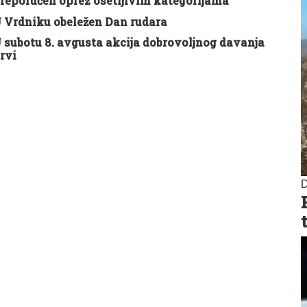
reporučen oprez osetljivim kategorijama
 Vrdniku obeležen Dan rudara
 subotu 8. avgusta akcija dobrovoljnog davanja
rvi
D