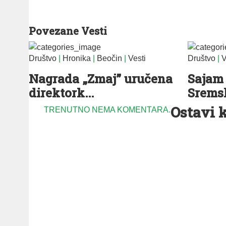
Povezane Vesti
Društvo
|
Hronika
|
Beočin
|
Vesti
Društvo
|
V
Nagrada „Zmaj” uručena
Sajam 
direktork...
Sremsk
Ostavi 
TRENUTNO NEMA KOMENTARA.