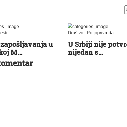
esti
Društvo
|
Poljoprivreda
zapošljavanja u
U Srbiji nije potv
oj M...
nijedan s...
komentar