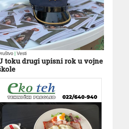
ruštvo
|
Vesti
U toku drugi upisni rok u vojne
škole