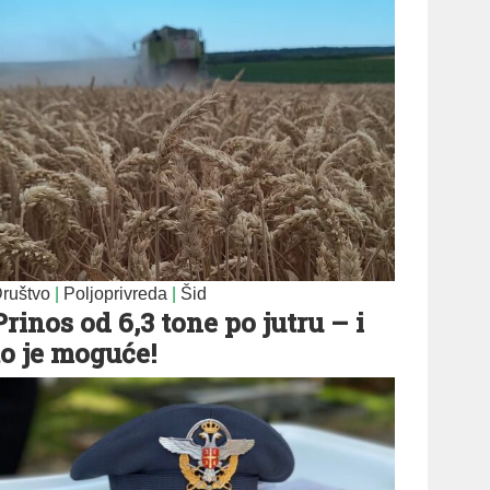
ruštvo
|
Poljoprivreda
|
Šid
Prinos od 6,3 tone po jutru – i
to je moguće!