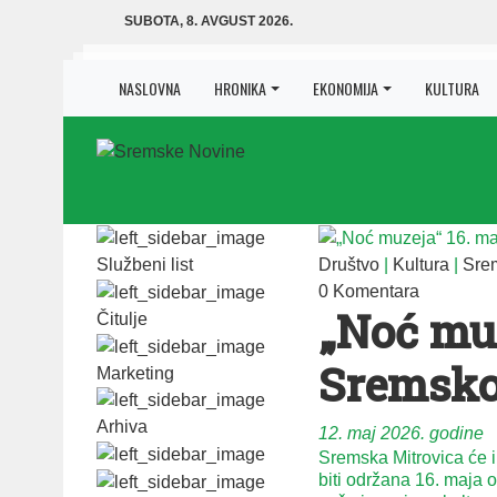
SUBOTA, 8. AVGUST 2026.
NASLOVNA
HRONIKA
EKONOMIJA
KULTURA
Službeni list
Društvo
|
Kultura
|
Srem
0 Komentara
„Noć muz
Čitulje
Sremsko
Marketing
Arhiva
12. maj 2026. godine
Sremska Mitrovica će i
biti održana 16. maja