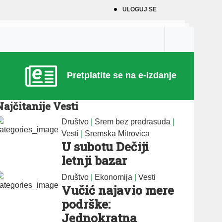
ULOGUJ SE
Pretplatite se na e-izdanje
Najčitanije Vesti
Društvo
|
Srem bez predrasuda
|
Vesti
|
Sremska Mitrovica
U subotu Dečiji
letnji bazar
Društvo
|
Ekonomija
|
Vesti
Vučić najavio mere
podrške:
Jednokratna