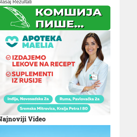
lasaj
Rezultati
Najnoviji Video