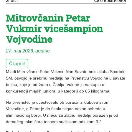
SPORT
0 KOMENTARA
Mitrovčanin Petar
Vukmir vicešampion
Vojvodine
27. maj 2026. godine
Čitaj mi!
Mladi Mitrovčanin Petar Vukmir, član Savate boks kluba Spartak
SM, osvojio je srebrnu medalju na Prvenstvu Vojvodine u savate
boksu, koje je održano u Žablju. Vukmir je nastupio u
konkurenciji mlađih juniora, u kategoriji do 65 kilograma.
Na prvenstvu je učestvovalo 55 boraca iz klubova širom
Vojvodine, a Petar je do finala stigao nakon pobede u
eliminacionoj borbi. U meču za zlatnu medalju poražen je od
domaćeg takmičara tesnom sudijskom odlukom 3:2.