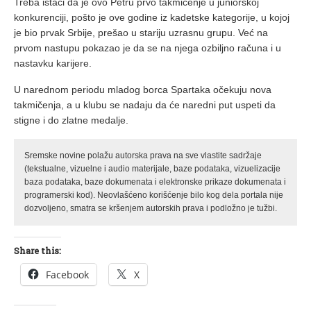
Treba istaći da je ovo Petru prvo takmičenje u juniorskoj
konkurenciji, pošto je ove godine iz kadetske kategorije, u kojoj
je bio prvak Srbije, prešao u stariju uzrasnu grupu. Već na
prvom nastupu pokazao je da se na njega ozbiljno računa i u
nastavku karijere.
U narednom periodu mladog borca Spartaka očekuju nova
takmičenja, a u klubu se nadaju da će naredni put uspeti da
stigne i do zlatne medalje.
Sremske novine polažu autorska prava na sve vlastite sadržaje
(tekstualne, vizuelne i audio materijale, baze podataka, vizuelizacije
baza podataka, baze dokumenata i elektronske prikaze dokumenata i
programerski kod). Neovlašćeno korišćenje bilo kog dela portala nije
dozvoljeno, smatra se kršenjem autorskih prava i podložno je tužbi.
Share this:
Facebook
X