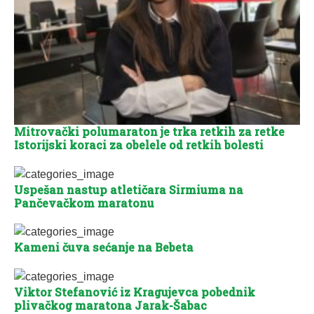
Mitrovački polumaraton je trka retkih za retke
Istorijski koraci za obelele od retkih bolesti
Uspešan nastup atletičara Sirmiuma na
Pančevačkom maratonu
Kameni čuva sećanje na Bebeta
Viktor Stefanović iz Kragujevca pobednik
plivačkog maratona Jarak-Šabac