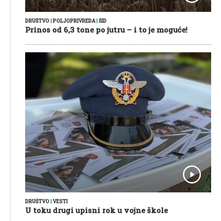
DRUŠTVO
|
POLJOPRIVREDA
|
ŠID
Prinos od 6,3 tone po jutru – i to je moguće!
DRUŠTVO
|
VESTI
U toku drugi upisni rok u vojne škole