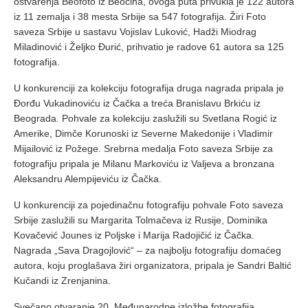
ostvarenja Beofoto iz Beočina, ovoga puta privukla je 122 autora
iz 11 zemalja i 38 mesta Srbije sa 547 fotografija. Žiri Foto
saveza Srbije u sastavu Vojislav Luković, Hadži Miodrag
Miladinović i Željko Đurić, prihvatio je radove 61 autora sa 125
fotografija.
U konkurenciji za kolekciju fotografija druga nagrada pripala je
Đorđu Vukadinoviću iz Čačka a treća Branislavu Brkiću iz
Beograda. Pohvale za kolekciju zaslužili su Svetlana Rogić iz
Amerike, Dimče Korunoski iz Severne Makedonije i Vladimir
Mijailović iz Požege. Srebrna medalja Foto saveza Srbije za
fotografiju pripala je Milanu Markoviću iz Valjeva a bronzana
Aleksandru Alempijeviću iz Čačka.
U konkurenciji za pojedinačnu fotografiju pohvale Foto saveza
Srbije zaslužili su Margarita Tolmačeva iz Rusije, Dominika
Kovačević Jounes iz Poljske i Marija Radojičić iz Čačka.
Nagrada „Sava Dragojlović“ – za najbolju fotografiju domaćeg
autora, koju proglašava žiri organizatora, pripala je Sandri Baltić
Kučandi iz Zrenjanina.
Svečano otvaranje 20. Međunarodne izložbe fotografija