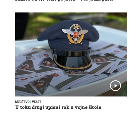
DRUŠTVO
|
VESTI
U toku drugi upisni rok u vojne škole