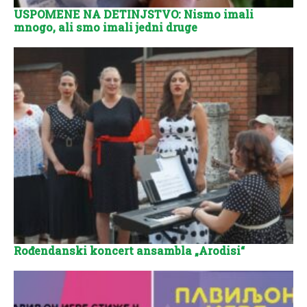
USPOMENE NA DETINJSTVO: Nismo imali
mnogo, ali smo imali jedni druge
Rođendanski koncert ansambla „Arodisi“