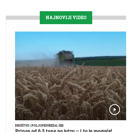
NAJNOVIJI VIDEO
DRUŠTVO
|
POLJOPRIVREDA
|
ŠID
Prinos od 6,3 tone po jutru – i to je moguće!