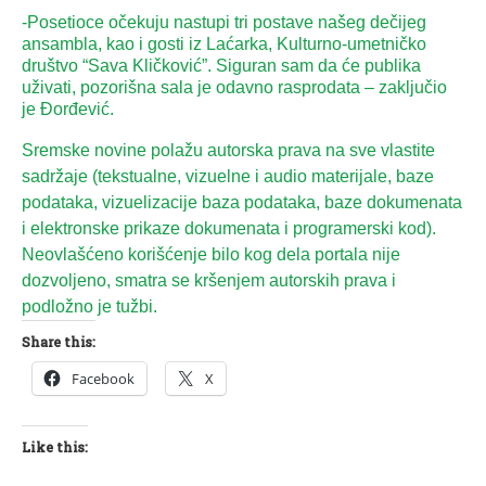
-Posetioce očekuju nastupi tri postave našeg dečijeg
ansambla, kao i gosti iz Laćarka, Kulturno-umetničko
društvo “Sava Kličković”. Siguran sam da će publika
uživati, pozorišna sala je odavno rasprodata – zaključio
je Đorđević.
Sremske novine polažu autorska prava na sve vlastite
sadržaje (tekstualne, vizuelne i audio materijale, baze
podataka, vizuelizacije baza podataka, baze dokumenata
i elektronske prikaze dokumenata i programerski kod).
Neovlašćeno korišćenje bilo kog dela portala nije
dozvoljeno, smatra se kršenjem autorskih prava i
podložno je tužbi.
Share this:
Facebook
X
Like this: