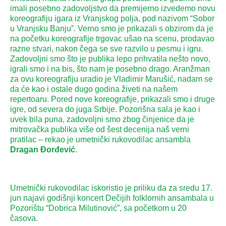
imali posebno zadovoljstvo da premijerno izvedemo novu
koreografiju igara iz Vranjskog polja, pod nazivom “Sobor
u Vranjsku Banju”. Verno smo je prikazali s obzirom da je
na početku koreografije trgovac ušao na scenu, prodavao
razne stvari, nakon čega se sve razvilo u pesmu i igru.
Zadovoljni smo što je publika lepo prihvatila nešto novo,
igrali smo i na bis, što nam je posebno drago. Aranžman
za ovu koreografiju uradio je Vladimir Marušić, nadam se
da će kao i ostale dugo godina živeti na našem
repertoaru. Pored nove koreografije, prikazali smo i druge
igre, od severa do juga Srbije. Pozorišna sala je kao i
uvek bila puna, zadovoljni smo zbog činjenice da je
mitrovačka publika više od šest decenija naš verni
pratilac – rekao je umetnički rukovodilac ansambla
Dragan Đorđević
.
Umetnički rukovodilac iskoristio je priliku da za sredu 17.
jun najavi godišnji koncert Dečijih folklornih ansambala u
Pozorištu “Dobrica Milutinović”, sa početkom u 20
časova.