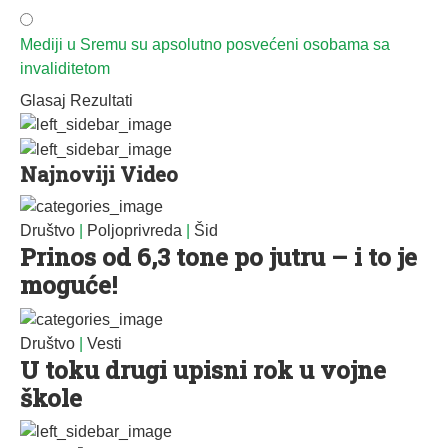
Mediji u Sremu su apsolutno posvećeni osobama sa
invaliditetom
Glasaj
Rezultati
Najnoviji Video
Društvo
|
Poljoprivreda
|
Šid
Prinos od 6,3 tone po jutru – i to je
moguće!
Društvo
|
Vesti
U toku drugi upisni rok u vojne
škole