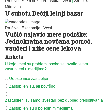
Društvo
|
Srem bez predrasuda
|
Vesti
|
Sremska
Mitrovica
U subotu Dečiji letnji bazar
Društvo
|
Ekonomija
|
Vesti
Vučić najavio mere podrške:
Jednokratna novčana pomoć,
vaučeri i niže cene lekova
Anketa
U kojoj meri su problemi osoba sa invaliditetom
zastupljeni u medijima?
Uopšte nisu zastupljeni
Zastupljeni su, ali površno
Zastupljeni su samo izveštaji, bez dubljeg preispitivanja
Zastupljeni su u pojedinim medijima