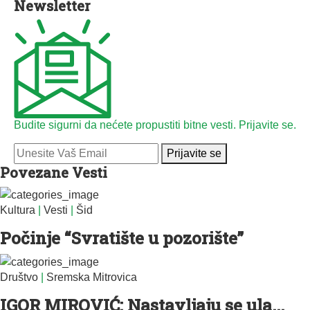
Newsletter
Budite sigurni da nećete propustiti bitne vesti. Prijavite se.
Prijavite se
Povezane Vesti
Kultura
|
Vesti
|
Šid
Počinje “Svratište u pozorište”
Društvo
|
Sremska Mitrovica
IGOR MIROVIĆ: Nastavljaju se ula...