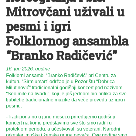
Mitrovčani uživali u
pesmi i igri
Folklornog ansambla
“Branko Radičević”
16. jun 2026. godine
Folklorni ansambl “Branko Radičević” pri Centru za
kulturu “Sirmiumart” održao je u Pozorištu “Dobrica
Milutinović” tradicionalni godišnji koncert pod nazivom
“Seo mile na livadu”, koji je još jednom bio prilika za sve
ljubitelje tradicionalne muzike da veče provedu uz igru i
pesmu.
-Tradicionalno u junu mesecu priređujemo godišnji
koncert na kome predstavimo sve što smo radili u
proteklom periodu, a učestvovali su veterani, Narodni
orkestar, muška i ženska grupa pevača. Ove godine smo