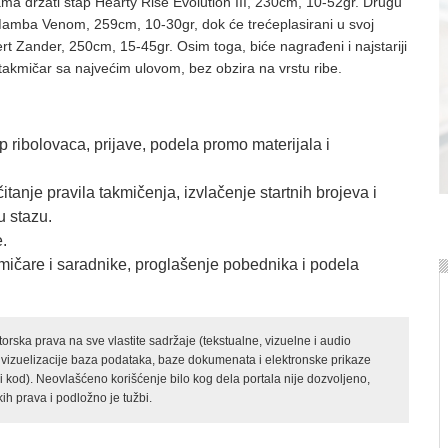
ma držati štap Hearty Rise Evolution III, 230cm, 10-52gr. Drugu
Mamba Venom, 259cm, 10-30gr, dok će trećeplasirani u svoj
pert Zander, 250cm, 15-45gr. Osim toga, biće nagrađeni i najstariji
i takmičar sa najvećim ulovom, bez obzira na vrstu ribe.
 ribolovaca, prijave, podela promo materijala i
tanje pravila takmičenja, izvlačenje startnih brojeva i
u stazu.
.
mičare i saradnike, proglašenje pobednika i podela
rska prava na sve vlastite sadržaje (tekstualne, vizuelne i audio
 vizuelizacije baza podataka, baze dokumenata i elektronske prikaze
kod). Neovlašćeno korišćenje bilo kog dela portala nije dozvoljeno,
ih prava i podložno je tužbi.