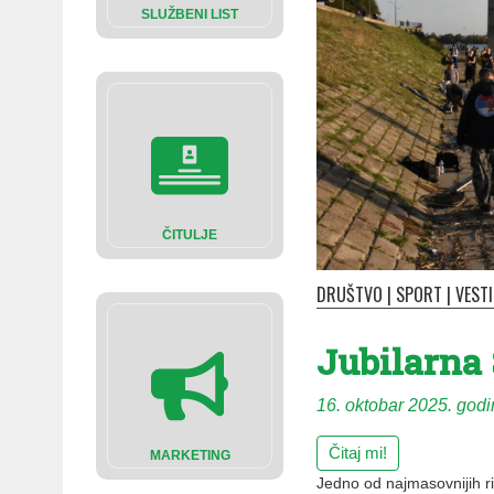
SLUŽBENI LIST
ČITULJE
DRUŠTVO
|
SPORT
|
VESTI
Jubilarna
16. oktobar 2025. god
Čitaj mi!
MARKETING
Jedno od najmasovnijih ri