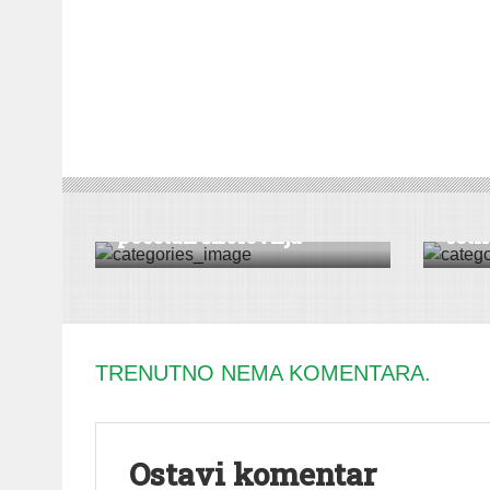
VESTI
|
RUMA
DRUŠT
Školski pribor za
Sank
početak školovnja
četiri
TRENUTNO NEMA KOMENTARA.
Ostavi komentar