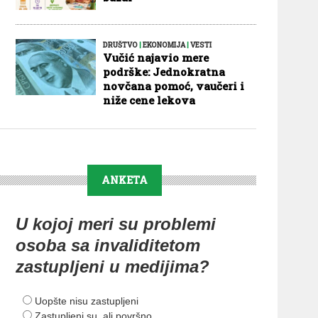
DRUŠTVO
|
EKONOMIJA
|
VESTI
Vučić najavio mere
podrške: Jednokratna
novčana pomoć, vaučeri i
niže cene lekova
ANKETA
U kojoj meri su problemi
osoba sa invaliditetom
zastupljeni u medijima?
Uopšte nisu zastupljeni
Zastupljeni su, ali površno