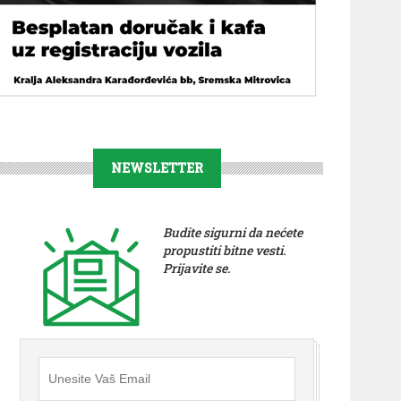
NEWSLETTER
Budite sigurni da nećete
propustiti bitne vesti.
Prijavite se.