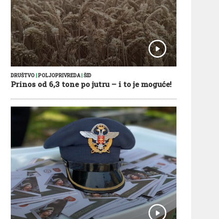
DRUŠTVO
|
POLJOPRIVREDA
|
ŠID
Prinos od 6,3 tone po jutru – i to je moguće!