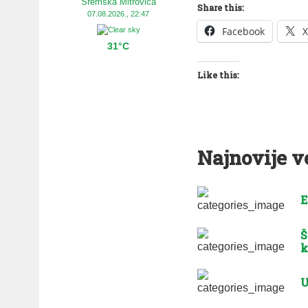
Sremska Mitrovica
Share this:
07.08.2026., 22:47
Facebook
X
31°C
Like this:
Najnovije v
E
Š
k
U