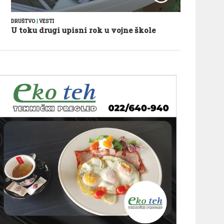
DRUŠTVO
|
VESTI
U toku drugi upisni rok u vojne škole