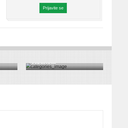
Prijavite se
DRUŠTVO
|
VESTI
ovi
Objavljeni preliminarni
rezultat...