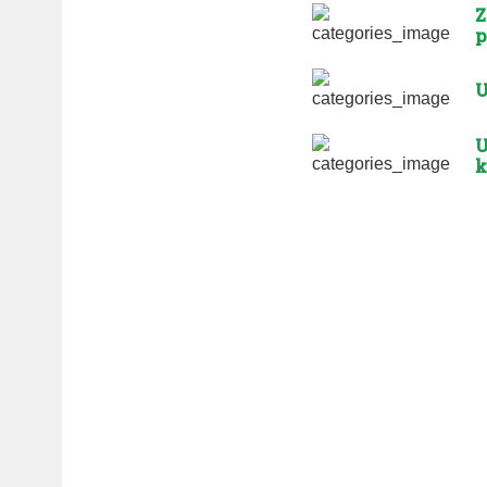
Z
p
U
U
k