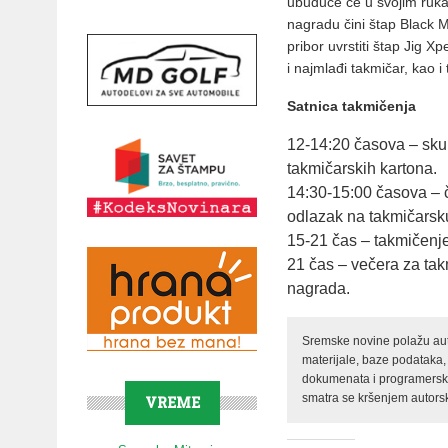
ubuduće će u svojim ruka
nagradu čini štap Black 
pribor uvrstiti štap Jig X
i najmlađi takmičar, kao 
Satnica takmičenja
12-14:20 časova – skup
takmičarskih kartona.
14:30-15:00 časova – či
odlazak na takmičarsk
15-21 čas – takmičenje
21 čas – večera za tak
nagrada.
Sremske novine polažu auto
materijale, baze podataka,
dokumenata i programerski 
smatra se kršenjem autorsk
VREME