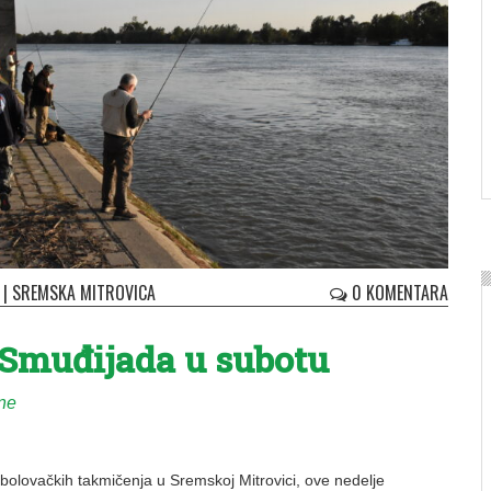
|
SREMSKA MITROVICA
0 KOMENTARA
 Smuđijada u subotu
ine
bolovačkih takmičenja u Sremskoj Mitrovici, ove nedelje