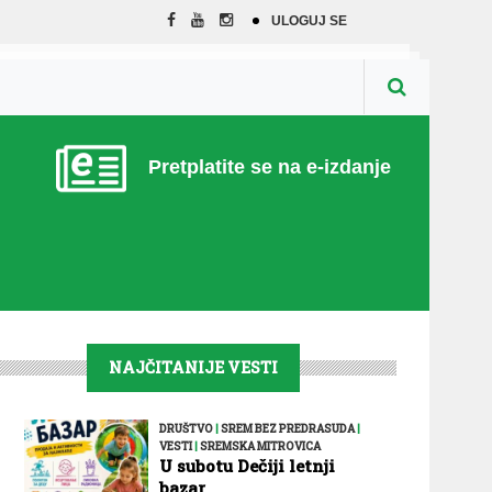
ULOGUJ SE
Pretplatite se na e-izdanje
NAJČITANIJE VESTI
DRUŠTVO
|
SREM BEZ PREDRASUDA
|
VESTI
|
SREMSKA MITROVICA
U subotu Dečiji letnji
bazar