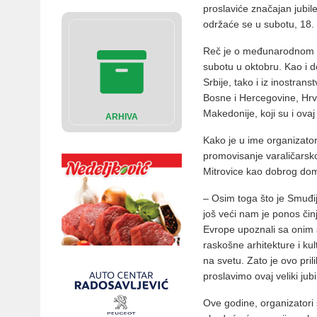
proslaviće značajan jubile
održaće se u subotu, 18.
Reč je o međunarodnom r
subotu u oktobru. Kao i d
Srbije, tako i iz inostran
Bosne i Hercegovine, Hrv
Makedonije, koji su i ovaj 
ARHIVA
Kako je u ime organizator
promovisanje varaličarsko
Mitrovice kao dobrog do
– Osim toga što je Smuđij
još veći nam je ponos činj
Evrope upoznali sa onim 
raskošne arhitekture i k
na svetu. Zato je ovo pri
proslavimo ovaj veliki jubil
Ove godine, organizatori 