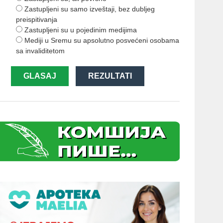
Zastupljeni su samo izveštaji, bez dubljeg
preispitivanja
Zastupljeni su u pojedinim medijima
Mediji u Sremu su apsolutno posvećeni osobama
sa invaliditetom
GLASAJ
REZULTATI