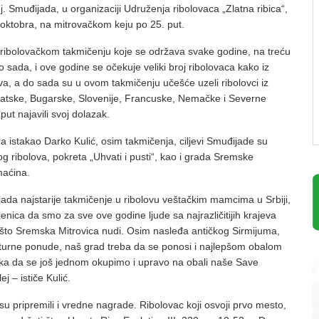
j. Smuđijada, u organizaciji Udruženja ribolovaca „Zlatna ribica“,
 oktobra, na mitrovačkom keju po 25. put.
ibolovačkom takmičenju koje se održava svake godine, na treću
o sada, i ove godine se očekuje veliki broj ribolovaca kako iz
stva, a do sada su u ovom takmičenju učešće uzeli ribolovci iz
atske, Bugarske, Slovenije, Francuske, Nemačke i Severne
put najavili svoj dolazak.
a istakao Darko Kulić, osim takmičenja, ciljevi Smuđijade su
g ribolova, pokreta „Uhvati i pusti“, kao i grada Sremske
maćina.
ada najstarije takmičenje u ribolovu veštačkim mamcima u Srbiji,
enica da smo za sve ove godine ljude sa najrazličitijih krajeva
što Sremska Mitrovica nudi. Osim nasleđa antičkog Sirmijuma,
ulturne ponude, naš grad treba da se ponosi i najlepšom obalom
lika da se još jednom okupimo i upravo na obali naše Save
ej – ističe Kulić.
su pripremili i vredne nagrade. Ribolovac koji osvoji prvo mesto,