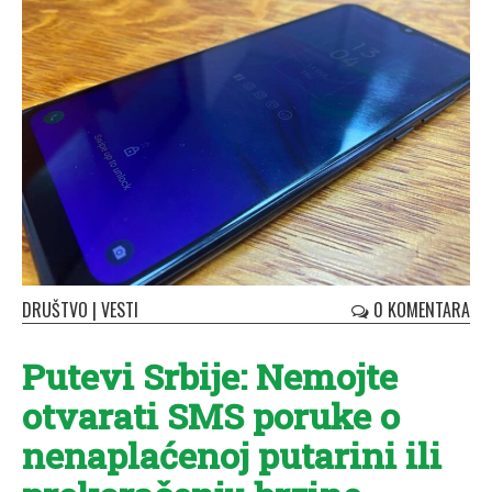
DRUŠTVO
|
VESTI
0 KOMENTARA
Putevi Srbije: Nemojte
otvarati SMS poruke o
nenaplaćenoj putarini ili