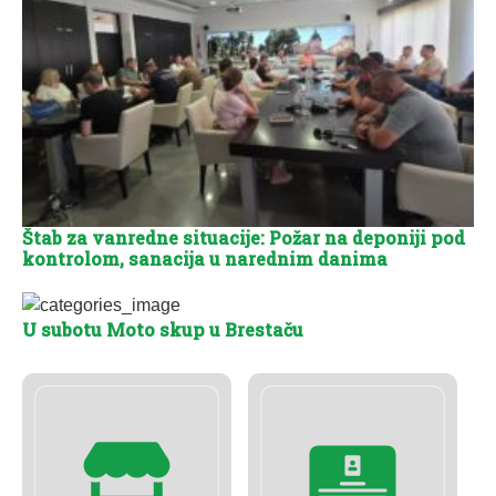
Štab za vanredne situacije: Požar na deponiji pod
kontrolom, sanacija u narednim danima
U subotu Moto skup u Brestaču