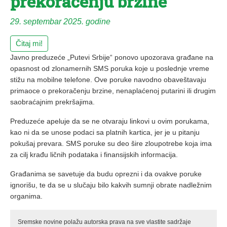
prekoračenju brzine
29. septembar 2025. godine
Čitaj mi!
Javno preduzeće „Putevi Srbije“ ponovo upozorava građane na
opasnost od zlonamernih SMS poruka koje u poslednje vreme
stižu na mobilne telefone. Ove poruke navodno obaveštavaju
primaoce o prekoračenju brzine, nenaplaćenoj putarini ili drugim
saobraćajnim prekršajima.
Preduzeće apeluje da se ne otvaraju linkovi u ovim porukama,
kao ni da se unose podaci sa platnih kartica, jer je u pitanju
pokušaj prevara. SMS poruke su deo šire zloupotrebe koja ima
za cilj krađu ličnih podataka i finansijskih informacija.
Građanima se savetuje da budu oprezni i da ovakve poruke
ignorišu, te da se u slučaju bilo kakvih sumnji obrate nadležnim
organima.
Sremske novine polažu autorska prava na sve vlastite sadržaje