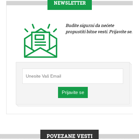
NEWSLETTER
Budite sigurni da nećete
propustiti bitne vesti. Prijavite se.
Prijavite se
POVEZANE VESTI
DRUŠTVO
|
HRONIKA
|
PEĆINCI
|
VESTI