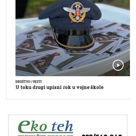
DRUŠTVO
|
VESTI
U toku drugi upisni rok u vojne škole