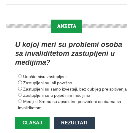
ANKETA
U kojoj meri su problemi osoba
sa invaliditetom zastupljeni u
medijima?
Uopšte nisu zastupljeni
Zastupljeni su, ali površno
Zastupljeni su samo izveštaji, bez dubljeg preispitivanja
Zastupljeni su u pojedinim medijima
Mediji u Sremu su apsolutno posvećeni osobama sa
invaliditetom
GLASAJ
REZULTATI