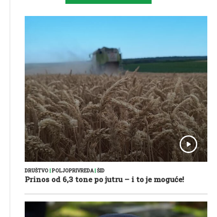
DRUŠTVO
|
POLJOPRIVREDA
|
ŠID
Prinos od 6,3 tone po jutru – i to je moguće!